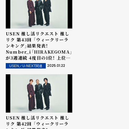
USEN 推し活リクエスト 推し
リク 第43回 「ウィークリーラ
ンキング」結果発表！
Number_i「HIRAKEGOMA」
が3週連続 4度目の1位！ 上位ラ
ンクイン楽曲は街中・店内で配
2025.01.22
USEN／U-NEXT関連
信！
USEN 推し活リクエスト 推し
リク 第42回 「ウィークリーラ