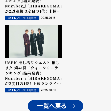
ンキング」結果発表！
Number_i「HIRAKEGOMA」
が2週連続 3度目の1位！ 上位ラ
ンクイン楽曲は街中・店内で配
2025.01.15
USEN／U-NEXT関連
信！
USEN 推し活リクエスト 推し
リク 第41回 「ウィークリーラ
ンキング」結果発表！
Number_i「HIRAKEGOMA」
が2度目の1位！ 上位ランクイン
楽曲は街中・店内で配信！
2025.01.08
USEN／U-NEXT関連
一覧へ戻る