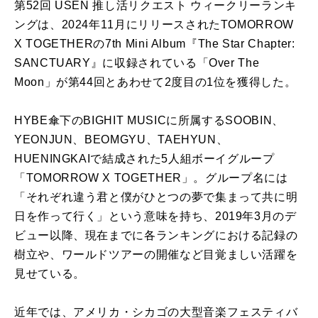
第52回 USEN 推し活リクエスト ウィークリーランキ
ングは、2024年11月にリリースされたTOMORROW
X TOGETHERの
7
th Mini Album
『
The Star Chapter:
SANCTUARY
』に収録されている
「Over The
Moon」が第44回とあわせて2度目の1位
を獲得した。
HYBE傘下のBIGHIT MUSICに所属するSOOBIN、
YEONJUN、BEOMGYU、TAEHYUN、
HUENINGKAIで結成された5人組ボーイグループ
「TOMORROW X TOGETHER」。グループ名には
「それぞれ違う君と僕がひとつの夢で集まって共に明
日を作って行く」という意味を持ち、2019年3月のデ
ビュー以降、現在までに各ランキングにおける記録の
樹立や、ワールドツアーの開催など目覚ましい活躍を
見せている。
近年では、アメリカ・シカゴの大型音楽フェスティバ