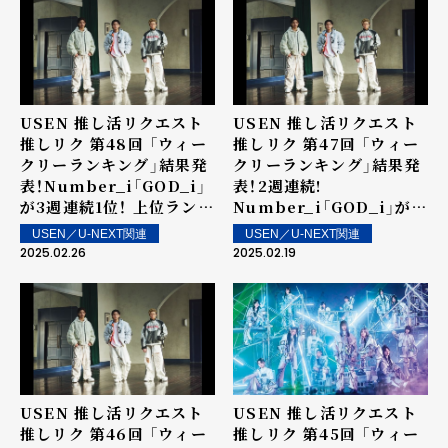
USEN 推し活リクエスト
USEN 推し活リクエスト
推しリク 第48回 「ウィー
推しリク 第47回 「ウィー
クリーランキング」結果発
クリーランキング」結果発
表！Number_i「GOD_i」
表！2週連続!
が3週連続1位！ 上位ランク
Number_i「GOD_i」が1
イン楽曲は街中・店内で配
位！ 上位ランクイン楽曲は
USEN／U-NEXT関連
USEN／U-NEXT関連
信！
街中・店内で配信！
2025.02.26
2025.02.19
USEN 推し活リクエスト
USEN 推し活リクエスト
推しリク 第46回 「ウィー
推しリク 第45回 「ウィー