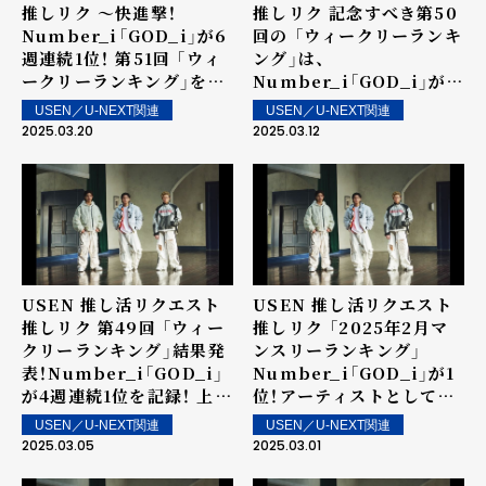
推しリク ～快進撃！
推しリク 記念すべき第50
Number_i「GOD_i」が6
回の 「ウィークリーランキ
週連続1位！ 第51回 「ウィ
ング」は、
ークリーランキング」を発
Number_i「GOD_i」が5
表～ 上位ランクイン楽曲
週連続1位を記録！ 上位ラ
USEN／U-NEXT関連
USEN／U-NEXT関連
は街中・店内で配信！
ンクイン楽曲は街中・店内
2025.03.20
2025.03.12
で配信！
USEN 推し活リクエスト
USEN 推し活リクエスト
推しリク 第49回 「ウィー
推しリク 「2025年2月マ
クリーランキング」結果発
ンスリーランキング」
表！Number_i「GOD_i」
Number_i「GOD_i」が1
が4週連続1位を記録！ 上位
位！アーティストとしては
ランクイン楽曲は街中・店
3か月連続の1位を記録！
USEN／U-NEXT関連
USEN／U-NEXT関連
内で配信！
2025.03.05
2025.03.01