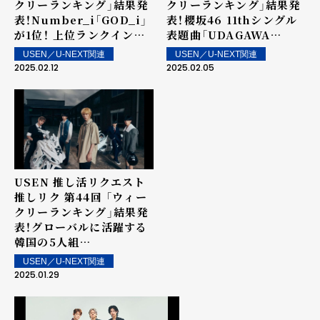
クリーランキング」結果発
クリーランキング」結果発
表！Number_i「GOD_i」
表！櫻坂46 11thシングル
が1位！ 上位ランクイン楽
表題曲「UDAGAWA
曲は街中・店内で配信！
GENERATION」が1位を
USEN／U-NEXT関連
USEN／U-NEXT関連
獲得！ 上位ランクイン楽曲
2025.02.12
2025.02.05
は街中・店内で配信！
USEN 推し活リクエスト
推しリク 第44回 「ウィー
クリーランキング」結果発
表！グローバルに活躍する
韓国の5人組
TOMORROW X
USEN／U-NEXT関連
TOGETHER「Over The
2025.01.29
Moon」が初の1位を獲得！
上位ランクイン楽曲は街
中・店内で配信！