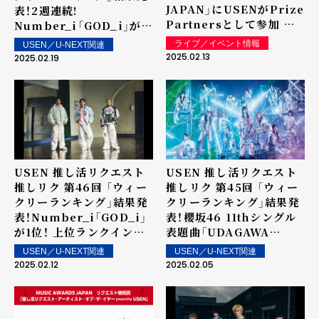
JAPAN」にUSENがPrize
表！2週連続!
Partnersとして参加 リ
Number_i「GOD_i」が1
クエスト特別賞「推し活リ
位！ 上位ランクイン楽曲は
ライブ／イベント情報
USEN／U-NEXT関連
クエスト・アーティスト・
街中・店内で配信！
2025.02.13
2025.02.19
オブ・ザ・イヤー
powered by USEN」で
表彰を実施！最新のアーテ
ィストランキング1-100位
を公開（2025年2月10日現
在）
USEN 推し活リクエスト
USEN 推し活リクエスト
推しリク 第46回 「ウィー
推しリク 第45回 「ウィー
クリーランキング」結果発
クリーランキング」結果発
表！Number_i「GOD_i」
表！櫻坂46 11thシングル
が1位！ 上位ランクイン楽
表題曲「UDAGAWA
曲は街中・店内で配信！
GENERATION」が1位を
USEN／U-NEXT関連
USEN／U-NEXT関連
獲得！ 上位ランクイン楽曲
2025.02.12
2025.02.05
は街中・店内で配信！