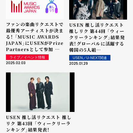
ファンの楽曲リクエストで
USEN 推し活リクエスト
最優秀アーティストが決ま
推しリク 第44回 「ウィー
る！ 「MUSIC AWARDS
クリーランキング」結果発
JAPAN」にUSENがPrize
表！グローバルに活躍する
Partnersとして参加 リ
韓国の5人組
クエスト特別賞「推し活リ
TOMORROW X
ライブ／イベント情報
USEN／U-NEXT関連
クエスト・アーティスト・
TOGETHER「Over The
2025.02.03
2025.01.29
オブ・ザ・イヤー
Moon」が初の1位を獲得！
powered by USEN」で
上位ランクイン楽曲は街
表彰を実施
中・店内で配信！
USEN 推し活リクエスト 推し
リク 第43回 「ウィークリーラ
ンキング」結果発表！