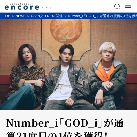
TOP
NEWS
USEN／U-NEXT関連
Number_i「GOD_i」が通算21度目の
Number_i「GOD_i」が通
算21度目の1位を獲得！