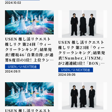
1位！ Number_iの初のフ
2024.10.02
ルアルバム「No.Ⅰ」から
20位内に4曲！上位ランク
イン楽曲は街中・店内で配
信！
USEN 推し活リクエスト
USEN 推し活リクエスト
推しリク 第24回 「ウィー
推しリク 第23回 「ウィー
クリーランキング」結果発
クリーランキング」結果発
表！櫻坂46「自業自得」が通
表！Number_i「INZM」
算8度目の1位！ 上位ランク
が2週連続1位！ 「BON」が
イン楽曲は街中・店内で配
USEN／U-NEXT関連
5位！上位ランクイン楽曲
信！
USEN／U-NEXT関連
2024.09.11
は街中・店内で配信！
2024.09.05
USEN 推し活リクエスト