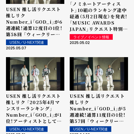
「ノミネートアーティス
USEN 推し活リクエスト
ト」10組のランキング途中
推しリク
経過（5月2日現在）を発表！
Number_i「GOD_i」が6
「MUSIC AWARDS
週連続！通算12度目の1位！
JAPAN」リクエスト特別賞
第58回 「ウィークリーラ
「推し活リクエスト・アー
ライブ／イベント情報
ンキング」を発表～ 上位ラ
ティスト・オブ・ザ・イヤー
2025.05.02
USEN／U-NEXT関連
ンクイン楽曲は街中・店内
powered by USEN」
2025.05.07
で配信！
USEN 推し活リクエスト
USEN 推し活リクエスト
推しリク 「2025年4月マ
推しリク
ンスリーランキング」
Number_i「GOD_i」が5
Number_i「GOD_i」が1
週連続！通算11度目の1位！
位！アーティストとしては
第57回 「ウィークリーラ
5か月連続の1位を記録！
ンキング」を発表～ 上位ラ
USEN／U-NEXT関連
USEN／U-NEXT関連
ンクイン楽曲は街中・店内