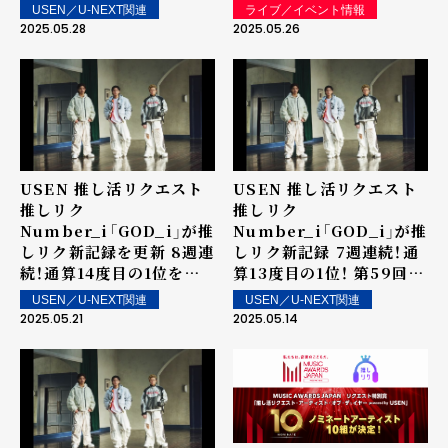
得！ 第61回 「ウィークリー
に決定！ 5/22（木）
USEN／U-NEXT関連
ライブ／イベント情報
ランキング」を発表～ 上位
「MUSIC AWARDS
2025.05.28
2025.05.26
ランクイン楽曲は街中・店
JAPAN 2025 Grand
内で配信！
Ceremony」で発表・表彰
USEN 推し活リクエスト
USEN 推し活リクエスト
推しリク
推しリク
Number_i「GOD_i」が推
Number_i「GOD_i」が推
しリク新記録を更新 8週連
しリク新記録 7週連続！通
続！通算14度目の1位を獲
算13度目の1位！ 第59回
得！ 第60回 「ウィークリ
「ウィークリーランキン
USEN／U-NEXT関連
USEN／U-NEXT関連
ーランキング」を発表～ 上
グ」を発表～ 上位ランクイ
2025.05.21
2025.05.14
位ランクイン楽曲は街中・
ン楽曲は街中・店内で配
店内で配信！
信！