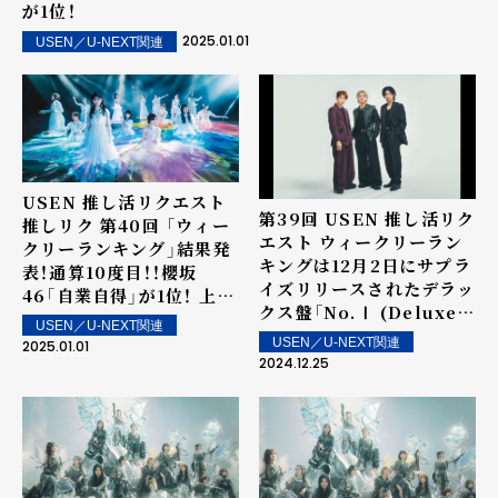
が1位！
2025.01.01
USEN／U-NEXT関連
USEN 推し活リクエスト
第39回 USEN 推し活リク
推しリク 第40回 「ウィー
エスト ウィークリーラン
クリーランキング」結果発
キングは12月2日にサプラ
表！通算10度目！！櫻坂
イズリリースされたデラッ
46「自業自得」が1位！ 上位
クス盤「No.Ⅰ (Deluxe)」
ランクイン楽曲は街中・店
USEN／U-NEXT関連
に収録されたNumber_i
内で配信！
USEN／U-NEXT関連
2025.01.01
の「HIRAKEGOMA」が1
2024.12.25
位を獲得！ 上位ランクイン
楽曲は街中・店内で配信！