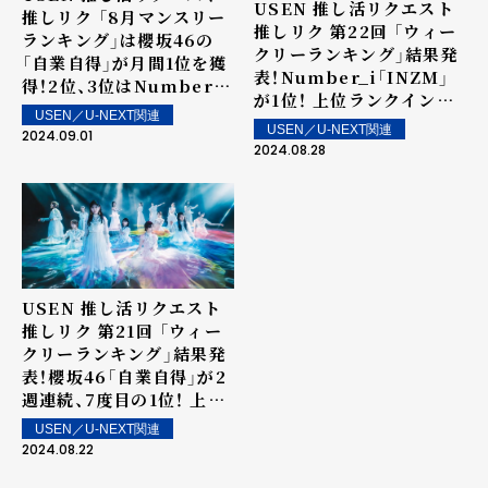
USEN 推し活リクエスト
推しリク 「8月マンスリー
推しリク 第22回 「ウィー
ランキング」は櫻坂46の
クリーランキング」結果発
「自業自得」が月間1位を獲
表！Number_i「INZM」
得！2位、3位はNumber_i
が1位！ 上位ランクイン楽
の「BON」、「INZM」がラ
USEN／U-NEXT関連
曲は街中・店内で配信！
ンクイン！
USEN／U-NEXT関連
2024.09.01
2024.08.28
USEN 推し活リクエスト
推しリク 第21回 「ウィー
クリーランキング」結果発
表！櫻坂46「自業自得」が2
週連続、7度目の1位！ 上位
ランクイン楽曲は街中・店
USEN／U-NEXT関連
内で配信！
2024.08.22