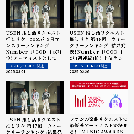
USEN 推し活リクエスト
USEN 推し活リクエスト
推しリク 「2025年2月マ
推しリク 第48回 「ウィー
ンスリーランキング」
クリーランキング」結果発
Number_i「GOD_i」が1
表！Number_i「GOD_i」
位！アーティストとしては
が3週連続1位！ 上位ランク
3か月連続の1位を記録！
イン楽曲は街中・店内で配
USEN／U-NEXT関連
USEN／U-NEXT関連
信！
2025.03.01
2025.02.26
ファンの楽曲リクエストで
USEN 推し活リクエスト
最優秀アーティストが決ま
推しリク 第47回 「ウィー
る！ 「MUSIC AWARDS
クリーランキング」結果発