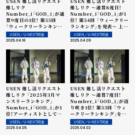
USEN 推し活リクエスト
USEN 推し活リクエスト
推しリク
推しリク ～通算8度目！
Number_i「GOD_i」が通
Number_i「GOD_i」が1
算9度目の1位！ 第55回
位！ 第54回 「ウィークリー
「ウィークリーランキン
ランキング」を発表～ 上位
グ」を発表～ 上位ランクイ
ランクイン楽曲は街中・店
USEN／U-NEXT関連
USEN／U-NEXT関連
ン楽曲は街中・店内で配
内で配信！
2025.04.16
2025.04.09
信！
USEN 推し活リクエスト
USEN 推し活リクエスト
推しリク 「2025年3月マ
推しリク ～通算7度目！
ンスリーランキング」
Number_i「GOD_i」が返
Number_i「GOD_i」が1
り咲き1位！ 第53回 「ウィ
位！アーティストとしては
ークリーランキング」を発
4か月連続の1位を記録！
表～ 上位ランクイン楽曲
USEN／U-NEXT関連
USEN／U-NEXT関連
は街中・店内で配信！
2025.04.05
2025.04.02