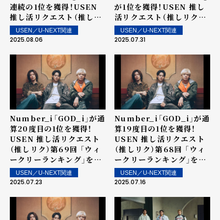
連続の1位を獲得！USEN
が1位を獲得！USEN 推し
推し活リクエスト（推しリ
活リクエスト（推しリク）
ク）第71回 「ウィークリー
第70回 「ウィークリーラ
USEN／U-NEXT関連
USEN／U-NEXT関連
ランキング」を発表！～ 上
ンキング」を発表！～ 上位
2025.08.06
2025.07.31
位ランクイン楽曲は街中・
ランクイン楽曲は街中・店
店内で配信！
内で配信！
Number_i「GOD_i」が通
Number_i「GOD_i」が通
算20度目の1位を獲得！
算19度目の1位を獲得！
USEN 推し活リクエスト
USEN 推し活リクエスト
（推しリク）第69回 「ウィ
（推しリク）第68回 「ウィ
ークリーランキング」を発
ークリーランキング」を発
表！～ 上位ランクイン楽曲
表！2位にSnowman、3位
USEN／U-NEXT関連
USEN／U-NEXT関連
は街中・店内で配信！
に櫻坂46！SixTONESの
2025.07.23
2025.07.16
新曲「Stargaze」が6位、8
位にENHYPENの
「Shine On Me」が登場