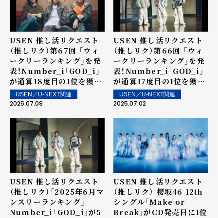
～ 上位ランクイン楽曲は
街中・店内で配信！
USEN 推し活リクエスト
USEN 推し活リクエスト
（推しリク）第67回 「ウィ
（推しリク）第66回 「ウィ
ークリーランキング」を発
ークリーランキング」を発
表！Number_i「GOD_i」
表！Number_i「GOD_i」
が通算18度目の1位を獲
が通算17度目の1位を獲
得！2位にSnow Man、3
得！～ 上位ランクイン楽曲
USEN／U-NEXT関連
USEN／U-NEXT関連
位に櫻坂46！～ 上位ラン
は街中・店内で配信！
2025.07.09
2025.07.02
クイン楽曲は街中・店内で
配信！
USEN 推し活リクエスト
USEN 推し活リクエスト
（推しリク）「2025年6月マ
（推しリク） 櫻坂46 12th
ンスリーランキング」
シングル「Make or
Number_i「GOD_i」が5
Break」がCD発売日に1位