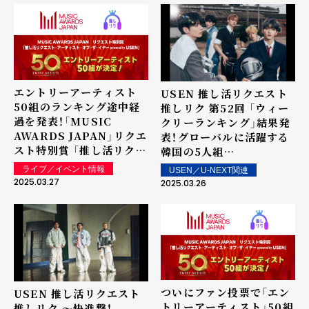
エントリーアーティスト
USEN 推し活リクエスト
50組のランキング途中経
推しリク 第52回 「ウィー
過を発表！「MUSIC
クリーランキング」結果発
AWARDS JAPAN」リクエ
表！グローバルに活躍する
スト特別賞 「推し活リクエ
韓国の5人組
スト・アーティスト・オブ・
TOMORROW X
ライブ／イベント情報
USEN／U-NEXT関連
ザ・イヤー powered by
TOGETHER「Over The
2025.03.27
2025.03.26
USEN」
Moon」が2度目の1位を獲
得！ 上位ランクイン楽曲は
街中・店内で配信！
ついにファン投票で「エン
USEN 推し活リクエスト
トリーアーティスト」50組
推しリク ～快進撃！