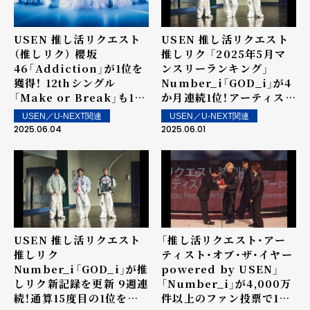
USEN 推し活リクエスト
USEN 推し活リクエスト
（推しリク） 櫻坂
推しリク 「2025年5月マ
46「Addiction」が1位を
ンスリーランキング」
獲得！ 12thシングル
Number_i「GOD_i」が4
「Make or Break」も15
か月連続1位！アーティスト
位にランクイン！第62回
としては6か月連続の1位
USEN／U-NEXT関連
USEN／U-NEXT関連
「ウィークリーランキン
を記録！
2025.06.04
2025.06.01
グ」を発表～ 上位ランクイ
ン楽曲は街中・店内で配
信！
USEN 推し活リクエスト
「推し活リクエスト・アー
推しリク
ティスト・オブ・ザ・イヤー
Number_i「GOD_i」が推
powered by USEN」
しリク新記録を更新 9週連
「Number_i」が4,000万
続！通算15度目の1位を獲
件以上のファン投票で1位