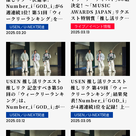
決定！ ～「MUSIC
Number_i「GOD_i」が6
AWARDS JAPAN」リクエ
週連続1位！ 第51回 「ウィ
スト特別賞 「推し活リクエ
ークリーランキング」を発
スト・アーティスト・オブ・
表～ 上位ランクイン楽曲
ライブ／イベント情報
USEN／U-NEXT関連
ザ・イヤー powered by
は街中・店内で配信！
2025.03.13
2025.03.20
USEN」の表彰に向けて～
USEN 推し活リクエスト
USEN 推し活リクエスト
推しリク 記念すべき第50
推しリク 第49回 「ウィー
回の 「ウィークリーランキ
クリーランキング」結果発
ング」は、
表！Number_i「GOD_i」
Number_i「GOD_i」が5
が4週連続1位を記録！ 上位
週連続1位を記録！ 上位ラ
ランクイン楽曲は街中・店
USEN／U-NEXT関連
USEN／U-NEXT関連
ンクイン楽曲は街中・店内
内で配信！
2025.03.12
2025.03.05
で配信！