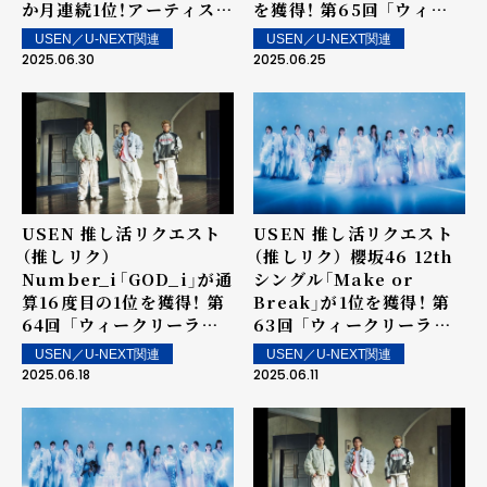
か月連続1位！アーティスト
を獲得！ 第65回 「ウィー
としては7か月連続の1位
クリーランキング」を発表
USEN／U-NEXT関連
USEN／U-NEXT関連
を記録！
～ 上位ランクイン楽曲は
2025.06.30
2025.06.25
街中・店内で配信！
USEN 推し活リクエスト
USEN 推し活リクエスト
（推しリク）
（推しリク） 櫻坂46 12th
Number_i「GOD_i」が通
シングル「Make or
算16度目の1位を獲得！ 第
Break」が1位を獲得！ 第
64回 「ウィークリーラン
63回 「ウィークリーラン
キング」を発表～ 上位ラン
キング」を発表～ 上位ラン
USEN／U-NEXT関連
USEN／U-NEXT関連
クイン楽曲は街中・店内で
クイン楽曲は街中・店内で
2025.06.18
2025.06.11
配信！
配信！