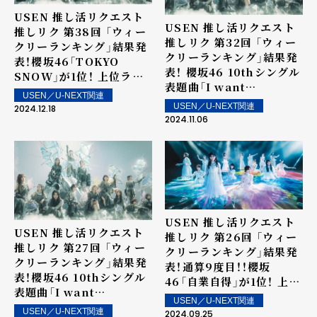
USEN 推し活リクエスト
USEN 推し活リクエスト
推しリク 第38回 「ウィー
推しリク 第32回 「ウィー
クリーランキング」結果発
クリーランキング」結果発
表！櫻坂46「TOKYO
表！ 櫻坂46 10thシングル
SNOW」が1位！ 上位ラン
表題曲「I want
クイン楽曲は街中・店内で
USEN／U-NEXT関連
tomorrow to come」が
配信！
USEN／U-NEXT関連
2024.12.18
6週連続1位で記録更新！ 上
2024.11.06
位ランクイン楽曲は街中・
店内で配信！
USEN 推し活リクエスト
USEN 推し活リクエスト
推しリク 第26回 「ウィー
推しリク 第27回 「ウィー
クリーランキング」結果発
クリーランキング」結果発
表！通算9度目！！櫻坂
表！櫻坂46 10thシングル
46「自業自得」が1位！ 上位
表題曲「I want
ランクイン楽曲は街中・店
USEN／U-NEXT関連
tomorrow to come」が
内で配信！
USEN／U-NEXT関連
2024.09.25