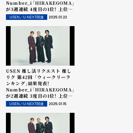
Number_i「HIRAKEGOMA」
が3週連続 4度目の1位！ 上位ラ
ンクイン楽曲は街中・店内で配
2025.01.22
USEN／U-NEXT関連
信！
USEN 推し活リクエスト 推し
リク 第42回 「ウィークリーラ
ンキング」結果発表！
Number_i「HIRAKEGOMA」
が2週連続 3度目の1位！ 上位ラ
ンクイン楽曲は街中・店内で配
2025.01.15
USEN／U-NEXT関連
信！