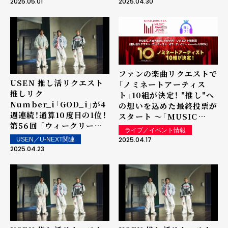
2025.05.01
2025.04.30
で配信！
ファンの楽曲リクエストで
USEN 推し活リクエスト
「ノミネートアーティス
推しリク
ト」10組が決定！ "推し"へ
Number_i「GOD_i」が4
の想いを込めた最終投票が
週連続！通算10度目の1位！
スタート ～「MUSIC
第56回 「ウィークリーラ
AWARDS JAPAN」リクエ
ライブ／イベント情報
ンキング」を発表～ 上位ラ
スト特別賞 「推し活リクエ
2025.04.17
USEN／U-NEXT関連
ンクイン楽曲は街中・店内
スト・アーティスト・オブ・
2025.04.23
で配信！
ザ・イヤー powered by
USEN」の表彰に向けて～