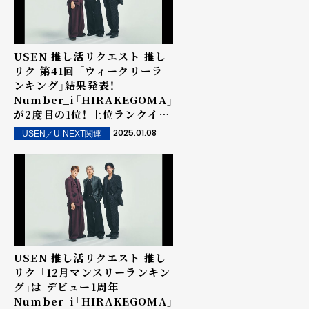
USEN 推し活リクエスト 推し
リク 第41回 「ウィークリーラ
ンキング」結果発表！
Number_i「HIRAKEGOMA」
が2度目の1位！ 上位ランクイン
楽曲は街中・店内で配信！
2025.01.08
USEN／U-NEXT関連
USEN 推し活リクエスト 推し
リク 「12月マンスリーランキン
グ」は デビュー1周年
Number_i「HIRAKEGOMA」