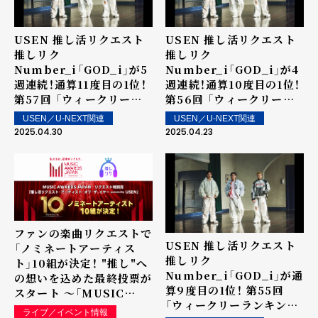
USEN 推し活リクエスト
USEN 推し活リクエスト
推しリク
推しリク
Number_i「GOD_i」が5
Number_i「GOD_i」が4
週連続！通算11度目の1位！
週連続！通算10度目の1位！
第57回 「ウィークリーラ
第56回 「ウィークリーラ
ンキング」を発表～ 上位ラ
ンキング」を発表～ 上位ラ
USEN／U-NEXT関連
USEN／U-NEXT関連
ンクイン楽曲は街中・店内
ンクイン楽曲は街中・店内
2025.04.30
2025.04.23
で配信！
で配信！
ファンの楽曲リクエストで
USEN 推し活リクエスト
「ノミネートアーティス
推しリク
ト」10組が決定！ "推し"へ
Number_i「GOD_i」が通
の想いを込めた最終投票が
算9度目の1位！ 第55回
スタート ～「MUSIC
「ウィークリーランキン
AWARDS JAPAN」リクエ
ライブ／イベント情報