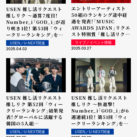
エントリーアーティスト
USEN 推し活リクエスト
50組のランキング途中経
推しリク ～通算7度目！
過を発表！「MUSIC
Number_i「GOD_i」が返
AWARDS JAPAN」リクエ
り咲き1位！ 第53回 「ウィ
スト特別賞 「推し活リクエ
ークリーランキング」を発
スト・アーティスト・オブ・
表～ 上位ランクイン楽曲
ライブ／イベント情報
USEN／U-NEXT関連
ザ・イヤー powered by
は街中・店内で配信！
2025.03.27
2025.04.02
USEN」
USEN 推し活リクエスト
USEN 推し活リクエスト
推しリク 第52回 「ウィー
推しリク ～快進撃！
クリーランキング」結果発
Number_i「GOD_i」が6
表！グローバルに活躍する
週連続1位！ 第51回 「ウィ
韓国の5人組
ークリーランキング」を発
TOMORROW X
表～ 上位ランクイン楽曲
USEN／U-NEXT関連
USEN／U-NEXT関連
TOGETHER「Over The
は街中・店内で配信！