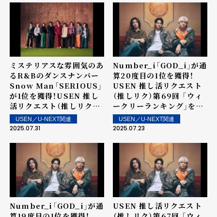
ミステリアスな雰囲気のあ
Number_i「GOD_i」が通
るR&Bのダンスナンバー
算20度目の1位を獲得！
Snow Man「SERIOUS」
USEN 推し活リクエスト
が1位を獲得！USEN 推し
（推しリク）第69回 「ウィ
活リクエスト（推しリク）
ークリーランキング」を発
第70回 「ウィークリーラ
表！～ 上位ランクイン楽曲
USEN／U-NEXT関連
USEN／U-NEXT関連
ンキング」を発表！～ 上位
は街中・店内で配信！
2025.07.31
2025.07.23
ランクイン楽曲は街中・店
内で配信！
Number_i「GOD_i」が通
USEN 推し活リクエスト
算19度目の1位を獲得！
（推しリク）第67回 「ウィ