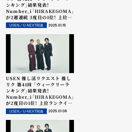
ンキング」結果発表！
Number_i「HIRAKEGOMA」
が2週連続 3度目の1位！ 上位ラ
ンクイン楽曲は街中・店内で配
2025.01.15
USEN／U-NEXT関連
信！
USEN 推し活リクエスト 推し
リク 第41回 「ウィークリーラ
ンキング」結果発表！
Number_i「HIRAKEGOMA」
が2度目の1位！ 上位ランクイン
楽曲は街中・店内で配信！
2025.01.08
USEN／U-NEXT関連