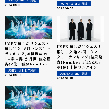
USEN／U-NEXT関連
5位！上位ランクイン楽曲
信！
USEN／U-NEXT関連
2024.09.11
は街中・店内で配信！
2024.09.05
USEN 推し活リクエスト
USEN 推し活リクエスト
推しリク 「8月マンスリー
推しリク 第22回 「ウィー
ランキング」は櫻坂46の
クリーランキング」結果発
「自業自得」が月間1位を獲
表！Number_i「INZM」
得！2位、3位はNumber_i
が1位！ 上位ランクイン楽
の「BON」、「INZM」がラ
USEN／U-NEXT関連
曲は街中・店内で配信！
ンクイン！
USEN／U-NEXT関連
2024.09.01
2024.08.28