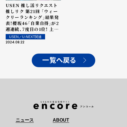
USEN 推し活リクエスト
推しリク 第21回 「ウィー
クリーランキング」結果発
表！櫻坂46「自業自得」が2
週連続、7度目の1位！ 上位
ランクイン楽曲は街中・店
USEN／U-NEXT関連
内で配信！
2024.08.22
一覧へ戻る
ニュース
ABOUT