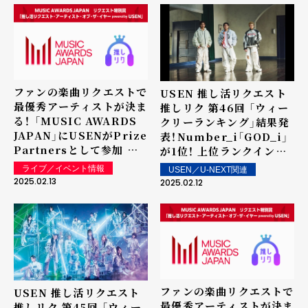
ファンの楽曲リクエストで
USEN 推し活リクエスト
最優秀アーティストが決ま
推しリク 第46回 「ウィー
る！ 「MUSIC AWARDS
クリーランキング」結果発
JAPAN」にUSENがPrize
表！Number_i「GOD_i」
Partnersとして参加 リ
が1位！ 上位ランクイン楽
クエスト特別賞「推し活リ
曲は街中・店内で配信！
ライブ／イベント情報
USEN／U-NEXT関連
クエスト・アーティスト・
2025.02.13
2025.02.12
オブ・ザ・イヤー
powered by USEN」で
表彰を実施！最新のアーテ
ィストランキング1-100位
を公開（2025年2月10日現
在）
ファンの楽曲リクエストで
USEN 推し活リクエスト
最優秀アーティストが決ま
推しリク 第45回 「ウィー