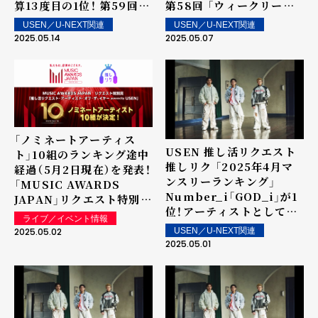
算13度目の1位！ 第59回
第58回 「ウィークリーラ
「ウィークリーランキン
ンキング」を発表～ 上位ラ
USEN／U-NEXT関連
USEN／U-NEXT関連
グ」を発表～ 上位ランクイ
ンクイン楽曲は街中・店内
2025.05.14
2025.05.07
ン楽曲は街中・店内で配
で配信！
信！
「ノミネートアーティス
USEN 推し活リクエスト
ト」10組のランキング途中
推しリク 「2025年4月マ
経過（5月2日現在）を発表！
ンスリーランキング」
「MUSIC AWARDS
Number_i「GOD_i」が1
JAPAN」リクエスト特別賞
位！アーティストとしては
「推し活リクエスト・アー
ライブ／イベント情報
5か月連続の1位を記録！
ティスト・オブ・ザ・イヤー
2025.05.02
USEN／U-NEXT関連
powered by USEN」
2025.05.01