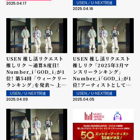
グ」を発表～ 上位ランクイ
スト特別賞 「推し活リクエ
2025.04.17
USEN／U-NEXT関連
ン楽曲は街中・店内で配
スト・アーティスト・オブ・
2025.04.16
信！
ザ・イヤー powered by
USEN」の表彰に向けて～
USEN 推し活リクエスト
USEN 推し活リクエスト
推しリク ～通算8度目！
推しリク 「2025年3月マ
Number_i「GOD_i」が1
ンスリーランキング」
位！ 第54回 「ウィークリー
Number_i「GOD_i」が1
ランキング」を発表～ 上位
位！アーティストとしては
ランクイン楽曲は街中・店
4か月連続の1位を記録！
USEN／U-NEXT関連
USEN／U-NEXT関連
内で配信！
2025.04.09
2025.04.05