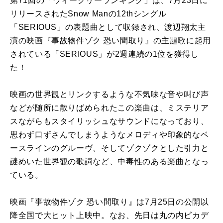
第71回の「ウィークリーランキング」は、7月23日に
リリースされたSnow Manの12thシングル
「SERIOUS」の表題曲として収録され、渡辺翔太主
演の映画『事故物件ゾク 恐い間取り』の主題歌に起用
されている「SERIOUS」が2週連続の1位を獲得し
た！
映画の世界観とリンクするような不気味な音や叫び声
などが随所に散りばめられたこの楽曲は、ミステリア
スながらもスタイリッシュなサウンドになっており、
思わず口ずさんでしまうようなメロディや印象的なベ
ースラインのグルーヴ、そしてゾクゾクとした引力と
謎めいた世界観の歌詞など、中毒性のある楽曲となっ
ている。
映画『事故物件ゾク 恐い間取り』は7月25日の公開以
降全国で大ヒット上映中。なお、先日は
丸の内ピカデ