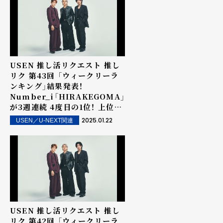
中・店内で配信！
USEN 推し活リクエスト 推し
リク 第43回 「ウィークリーラ
ンキング」結果発表！
Number_i「HIRAKEGOMA」
が3週連続 4度目の1位！ 上位ラ
ンクイン楽曲は街中・店内で配
2025.01.22
USEN／U-NEXT関連
信！
USEN 推し活リクエスト 推し
リク 第42回 「ウィークリーラ