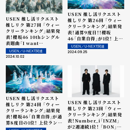
USEN 推し活リクエスト
USEN 推し活リクエスト
推しリク 第26回 「ウィー
推しリク 第27回 「ウィー
クリーランキング」結果発
クリーランキング」結果発
表！通算9度目！！櫻坂
表！櫻坂46 10thシングル
46「自業自得」が1位！ 上位
表題曲「I want
ランクイン楽曲は街中・店
USEN／U-NEXT関連
tomorrow to come」が
内で配信！
USEN／U-NEXT関連
2024.09.25
1位！ Number_iの初のフ
2024.10.02
ルアルバム「No.Ⅰ」から
20位内に4曲！上位ランク
イン楽曲は街中・店内で配
信！
USEN 推し活リクエスト
USEN 推し活リクエスト
推しリク 第24回 「ウィー
推しリク 第23回 「ウィー
クリーランキング」結果発
クリーランキング」結果発
表！櫻坂46「自業自得」が通
表！Number_i「INZM」
算8度目の1位！ 上位ランク
が2週連続1位！ 「BON」が
イン楽曲は街中・店内で配