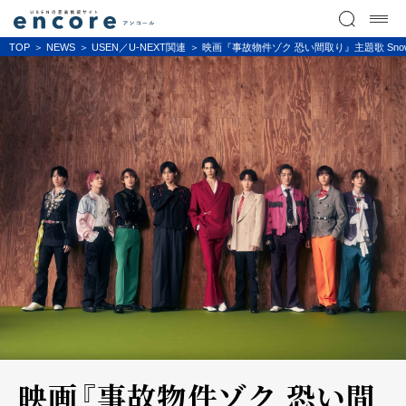
TOP
NEWS
USEN／U-NEXT関連
映画『事故物件ゾク 恐い間取り』主題歌 Sno
映画『事故物件ゾク 恐い間