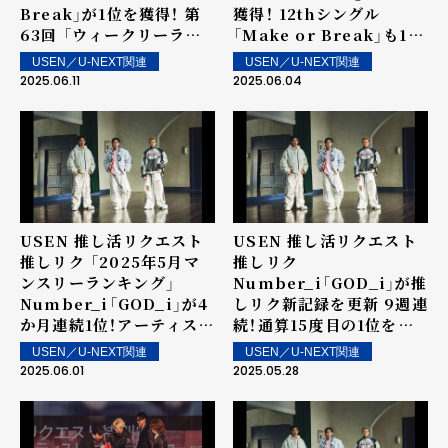
Break」が1位を獲得！ 第
獲得！ 12thシングル
63回 「ウィークリーラン
「Make or Break」も15
キング」を発表～ 上位ラン
位にランクイン！第62回
USEN／U-NEXT関連
USEN／U-NEXT関連
クイン楽曲は街中・店内で
「ウィークリーランキン
2025.06.11
2025.06.04
配信！
グ」を発表～ 上位ランクイ
ン楽曲は街中・店内で配
信！
USEN 推し活リクエスト
USEN 推し活リクエスト
推しリク 「2025年5月マ
推しリク
ンスリーランキング」
Number_i「GOD_i」が推
Number_i「GOD_i」が4
しリク新記録を更新 9週連
か月連続1位！アーティスト
続！通算15度目の1位を獲
としては6か月連続の1位
得！ 第61回 「ウィークリー
USEN／U-NEXT関連
USEN／U-NEXT関連
を記録！
ランキング」を発表～ 上位
2025.06.01
2025.05.28
ランクイン楽曲は街中・店
内で配信！