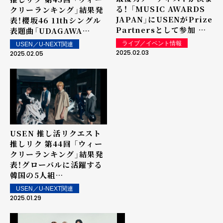
る！ 「MUSIC AWARDS
クリーランキング」結果発
JAPAN」にUSENがPrize
表！櫻坂46 11thシングル
Partnersとして参加 リ
表題曲「UDAGAWA
クエスト特別賞「推し活リ
GENERATION」が1位を
ライブ／イベント情報
USEN／U-NEXT関連
クエスト・アーティスト・
獲得！ 上位ランクイン楽曲
2025.02.03
2025.02.05
オブ・ザ・イヤー
は街中・店内で配信！
powered by USEN」で
表彰を実施
USEN 推し活リクエスト
推しリク 第44回 「ウィー
クリーランキング」結果発
表！グローバルに活躍する
韓国の5人組
TOMORROW X
USEN／U-NEXT関連
TOGETHER「Over The
2025.01.29
Moon」が初の1位を獲得！
上位ランクイン楽曲は街