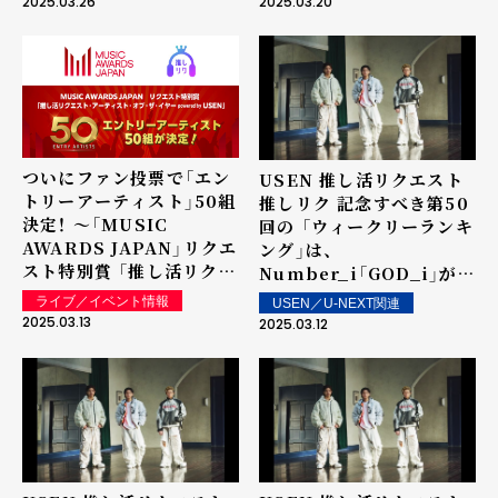
2025.03.26
2025.03.20
Moon」が2度目の1位を獲
得！ 上位ランクイン楽曲は
街中・店内で配信！
ついにファン投票で「エン
USEN 推し活リクエスト
トリーアーティスト」50組
推しリク 記念すべき第50
決定！ ～「MUSIC
回の 「ウィークリーランキ
AWARDS JAPAN」リクエ
ング」は、
スト特別賞 「推し活リクエ
Number_i「GOD_i」が5
スト・アーティスト・オブ・
週連続1位を記録！ 上位ラ
ライブ／イベント情報
USEN／U-NEXT関連
ザ・イヤー powered by
ンクイン楽曲は街中・店内
2025.03.13
2025.03.12
USEN」の表彰に向けて～
で配信！