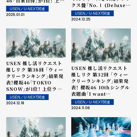
46「自業自得」が1位！ 上位
クス盤「No.Ⅰ (Deluxe)」
ランクイン楽曲は街中・店
USEN／U-NEXT関連
に収録されたNumber_i
内で配信！
USEN／U-NEXT関連
2025.01.01
の「HIRAKEGOMA」が1
2024.12.25
位を獲得！ 上位ランクイン
楽曲は街中・店内で配信！
USEN 推し活リクエスト
USEN 推し活リクエスト
推しリク 第38回 「ウィー
推しリク 第32回 「ウィー
クリーランキング」結果発
クリーランキング」結果発
表！櫻坂46「TOKYO
表！ 櫻坂46 10thシングル
SNOW」が1位！ 上位ラン
表題曲「I want
クイン楽曲は街中・店内で
USEN／U-NEXT関連
tomorrow to come」が
配信！
USEN／U-NEXT関連
2024.12.18
6週連続1位で記録更新！ 上
2024.11.06
位ランクイン楽曲は街中・
店内で配信！