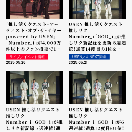
「推し活リクエスト・アー
USEN 推し活リクエスト
ティスト・オブ・ザ・イヤー
推しリク
powered by USEN」
Number_i「GOD_i」が推
「Number_i」が4,000万
しリク新記録を更新 8週連
件以上のファン投票で1位
続！通算14度目の1位を獲
に決定！ 5/22（木）
得！ 第60回 「ウィークリ
ライブ／イベント情報
USEN／U-NEXT関連
「MUSIC AWARDS
ーランキング」を発表～ 上
2025.05.26
2025.05.21
JAPAN 2025 Grand
位ランクイン楽曲は街中・
Ceremony」で発表・表彰
店内で配信！
USEN 推し活リクエスト
USEN 推し活リクエスト
推しリク
推しリク
Number_i「GOD_i」が推
Number_i「GOD_i」が6
しリク新記録 7週連続！通
週連続！通算12度目の1位！