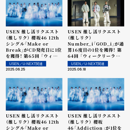
USEN 推し活リクエスト
USEN 推し活リクエスト
（推しリク） 櫻坂46 12th
（推しリク）
シングル「Make or
Number_i「GOD_i」が通
Break」がCD発売日に1位
算16度目の1位を獲得！ 第
を獲得！ 第65回 「ウィー
64回 「ウィークリーラン
クリーランキング」を発表
キング」を発表～ 上位ラン
USEN／U-NEXT関連
USEN／U-NEXT関連
～ 上位ランクイン楽曲は
クイン楽曲は街中・店内で
2025.06.25
2025.06.18
街中・店内で配信！
配信！
USEN 推し活リクエスト
USEN 推し活リクエスト
（推しリク） 櫻坂46 12th
（推しリク） 櫻坂
シングル「Make or
46「Addiction」が1位を