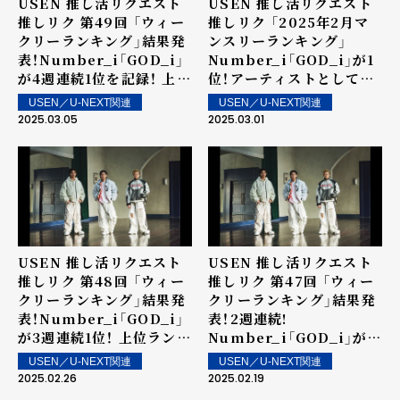
USEN 推し活リクエスト
USEN 推し活リクエスト
推しリク 第49回 「ウィー
推しリク 「2025年2月マ
クリーランキング」結果発
ンスリーランキング」
表！Number_i「GOD_i」
Number_i「GOD_i」が1
が4週連続1位を記録！ 上位
位！アーティストとしては
ランクイン楽曲は街中・店
3か月連続の1位を記録！
USEN／U-NEXT関連
USEN／U-NEXT関連
内で配信！
2025.03.05
2025.03.01
USEN 推し活リクエスト
USEN 推し活リクエスト
推しリク 第48回 「ウィー
推しリク 第47回 「ウィー
クリーランキング」結果発
クリーランキング」結果発
表！Number_i「GOD_i」
表！2週連続!
が3週連続1位！ 上位ランク
Number_i「GOD_i」が1
イン楽曲は街中・店内で配
位！ 上位ランクイン楽曲は
USEN／U-NEXT関連
USEN／U-NEXT関連
信！
街中・店内で配信！
2025.02.26
2025.02.19