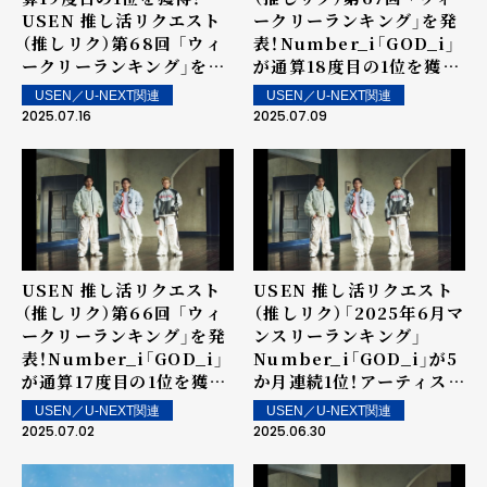
USEN 推し活リクエスト
ークリーランキング」を発
（推しリク）第68回 「ウィ
表！Number_i「GOD_i」
ークリーランキング」を発
が通算18度目の1位を獲
表！2位にSnowman、3位
得！2位にSnow Man、3
USEN／U-NEXT関連
USEN／U-NEXT関連
に櫻坂46！SixTONESの
位に櫻坂46！～ 上位ラン
2025.07.16
2025.07.09
新曲「Stargaze」が6位、8
クイン楽曲は街中・店内で
位にENHYPENの
配信！
「Shine On Me」が登場
～ 上位ランクイン楽曲は
街中・店内で配信！
USEN 推し活リクエスト
USEN 推し活リクエスト
（推しリク）第66回 「ウィ
（推しリク）「2025年6月マ
ークリーランキング」を発
ンスリーランキング」
表！Number_i「GOD_i」
Number_i「GOD_i」が5
が通算17度目の1位を獲
か月連続1位！アーティスト
得！～ 上位ランクイン楽曲
としては7か月連続の1位
USEN／U-NEXT関連
USEN／U-NEXT関連
は街中・店内で配信！
を記録！
2025.07.02
2025.06.30