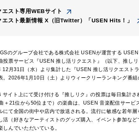
リクエスト専用WEBサイト
エスト最新情報 X（旧Twitter）「USEN Hits！」
LDINGSのグループ会社である株式会社 USENが運営する US
曲投票サービス『USEN 推し活リクエスト』（以下、推し
年 12月31日（水）より集計した『USEN 推し活リクエス
。2026年1月10日（土）よりウィークリーランキング番
EB サイト上にて受け付ける『推しリク』の投票は毎日集計
曲＋21位から50位まで）の楽曲は、USEN 音楽配信サービス
ルにて全国の街中や店内で放送される。流行に敏感な若年層
し活（好きなアーティストのグッズ購入、イベント参加など
楽しんでいただいている。