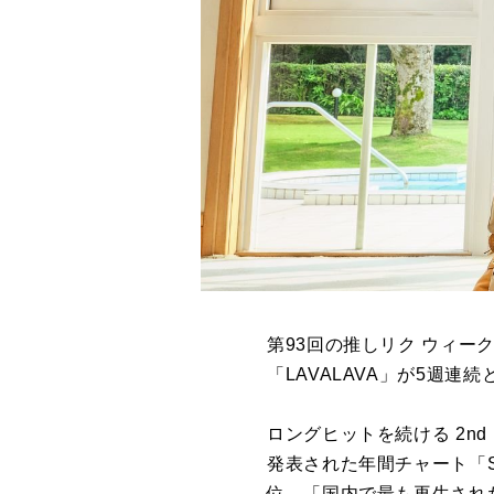
第93回の推しリク ウィー
「LAVALAVA」が5週連続
ロングヒットを続ける 2nd 
発表された年間チャート「Sp
位、「国内で最も再⽣された