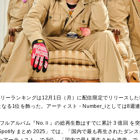
クリーランキングは
12⽉1⽇（⽉）に配信限定でリリースしたNu
となる
1位を飾った。アーティスト・Number_iとしては8週
フルアルバム『No.Ⅱ』の総再⽣数はすでに累計 3 億回 を突破し、2
otify まとめ 2025」では、「国内で最も再⽣されたダン
アーティスト」で 5位、「国内で最も再⽣された楽曲」で「GO