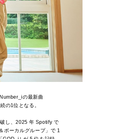
mber_iの最新曲
連続の1位となる。
025 年 Spotify で
ス＆ボーカルグループ」で 1
D_i｣ が 5 位を記録。