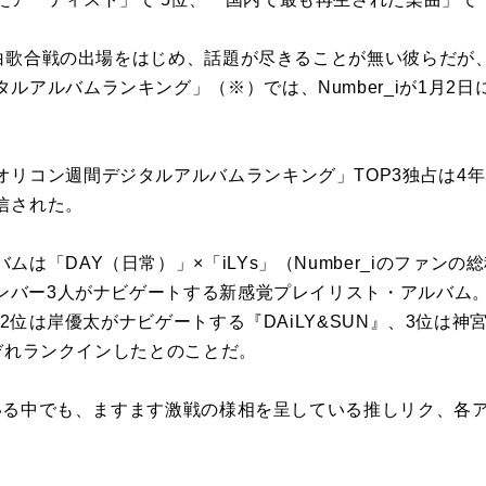
紅白歌合戦の出場をはじめ、
話題が尽きることが無い彼らだが、
ルアルバムランキング」（※）では、Number_iが1月2
リコン週間デジタルアルバムランキング」TOP3独占は4年
信された。
は「DAY（日常）」×「iLYs」（Number_iのファン
メンバー3人がナビゲートする新感覚プレイリスト・アルバム
』、2位は岸優太がナビゲートする『DAiLY&SUN』、3位は
それぞれランクインしたとのことだ。
いている中でも、ますます激戦の様相を呈している推しリク、