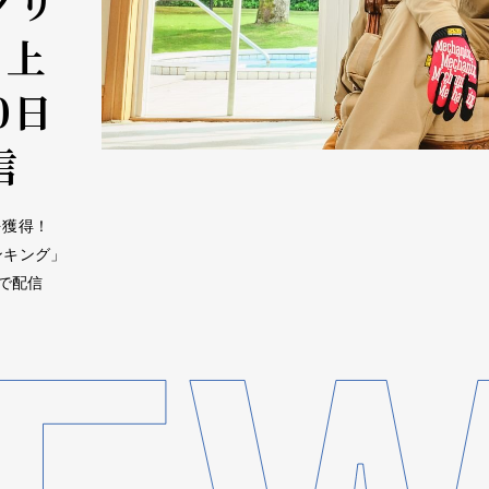
クリ
 上
0日
信
を獲得！
ンキング」
で配信