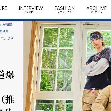
URE
INTERVIEW
FASHION
ARCHIVE
インタビュー
ファッション
アーカイブ
VA」が連勝
93回
（土）より
道爆
（推