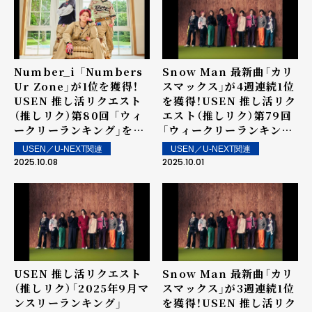
Number_i 「Numbers
Snow Man 最新曲「カリ
Ur Zone」が1位を獲得！
スマックス」が4週連続1位
USEN 推し活リクエスト
を獲得！USEN 推し活リク
（推しリク）第80回 「ウィ
エスト（推しリク）第79回
ークリーランキング」を発
「ウィークリーランキン
表！～ 上位ランクイン楽曲
グ」を発表！～ 上位ランク
USEN／U-NEXT関連
USEN／U-NEXT関連
は街中・店内で配信！
イン楽曲は街中・店内で配
2025.10.08
2025.10.01
信！
USEN 推し活リクエスト
Snow Man 最新曲「カリ
（推しリク）「2025年9月マ
スマックス」が3週連続1位
ンスリーランキング」
を獲得！USEN 推し活リク