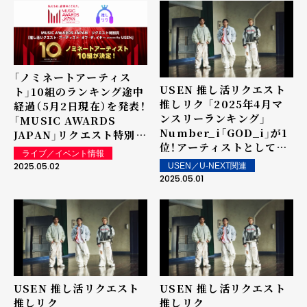
信！
「ノミネートアーティス
USEN 推し活リクエスト
ト」10組のランキング途中
推しリク 「2025年4月マ
経過（5月2日現在）を発表！
ンスリーランキング」
「MUSIC AWARDS
Number_i「GOD_i」が1
JAPAN」リクエスト特別賞
位！アーティストとしては
「推し活リクエスト・アー
ライブ／イベント情報
5か月連続の1位を記録！
ティスト・オブ・ザ・イヤー
2025.05.02
USEN／U-NEXT関連
powered by USEN」
2025.05.01
USEN 推し活リクエスト
USEN 推し活リクエスト
推しリク
推しリク