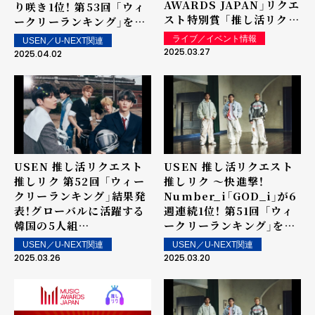
AWARDS JAPAN」リクエ
り咲き1位！ 第53回 「ウィ
スト特別賞 「推し活リクエ
ークリーランキング」を発
スト・アーティスト・オブ・
表～ 上位ランクイン楽曲
ライブ／イベント情報
USEN／U-NEXT関連
ザ・イヤー powered by
は街中・店内で配信！
2025.03.27
2025.04.02
USEN」
USEN 推し活リクエスト
USEN 推し活リクエスト
推しリク 第52回 「ウィー
推しリク ～快進撃！
クリーランキング」結果発
Number_i「GOD_i」が6
表！グローバルに活躍する
週連続1位！ 第51回 「ウィ
韓国の5人組
ークリーランキング」を発
TOMORROW X
表～ 上位ランクイン楽曲
USEN／U-NEXT関連
USEN／U-NEXT関連
TOGETHER「Over The
は街中・店内で配信！
2025.03.26
2025.03.20
Moon」が2度目の1位を獲
得！ 上位ランクイン楽曲は
街中・店内で配信！