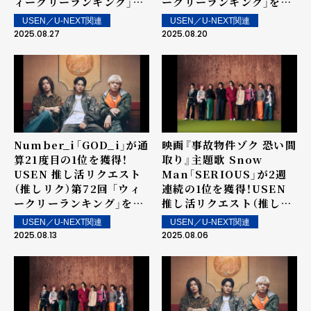
ィークリーランキング」を
ークリーランキング」を発
発表！～ 上位ランクイン楽
表！～ 上位ランクイン楽曲
USEN／U-NEXT関連
USEN／U-NEXT関連
曲は街中・店内で配信！
は街中・店内で配信！
2025.08.27
2025.08.20
Number_i「GOD_i」が通
映画『事故物件ゾク 恐い間
算21度目の1位を獲得！
取り』主題歌 Snow
USEN 推し活リクエスト
Man「SERIOUS」が2週
（推しリク）第72回 「ウィ
連続の1位を獲得！USEN
ークリーランキング」を発
推し活リクエスト（推しリ
表！～ 上位ランクイン楽曲
ク）第71回 「ウィークリー
USEN／U-NEXT関連
USEN／U-NEXT関連
は街中・店内で配信！
ランキング」を発表！～ 上
2025.08.13
2025.08.06
位ランクイン楽曲は街中・
店内で配信！