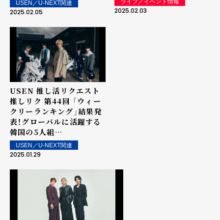
ライブ／イベント情報
USEN／U-NEXT関連
クエスト・アーティスト・
獲得！ 上位ランクイン楽曲
2025.02.03
2025.02.05
オブ・ザ・イヤー
は街中・店内で配信！
powered by USEN」で
表彰を実施
USEN 推し活リクエスト
推しリク 第44回 「ウィー
クリーランキング」結果発
表！グローバルに活躍する
韓国の5人組
TOMORROW X
USEN／U-NEXT関連
TOGETHER「Over The
2025.01.29
Moon」が初の1位を獲得！
上位ランクイン楽曲は街
中・店内で配信！