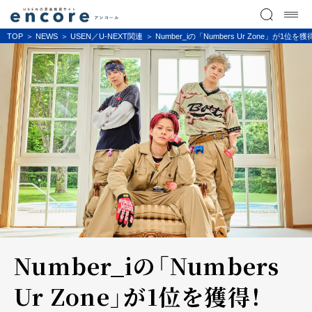
TOP
NEWS
USEN／U-NEXT関連
Number_iの「Numbers Ur Zon
Number_iの「Numbers
Ur Zone」が1位を獲得！