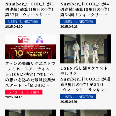
Number_i「GOD_i」が5
Number_i「GOD_i」が4
週連続！通算11度目の1位！
週連続！通算10度目の1位！
第57回 「ウィークリーラ
第56回 「ウィークリーラ
ンキング」を発表～ 上位ラ
ンキング」を発表～ 上位ラ
USEN／U-NEXT関連
USEN／U-NEXT関連
ンクイン楽曲は街中・店内
ンクイン楽曲は街中・店内
2025.04.30
2025.04.23
で配信！
で配信！
ファンの楽曲リクエストで
USEN 推し活リクエスト
「ノミネートアーティス
推しリク
ト」10組が決定！ "推し"へ
Number_i「GOD_i」が通
の想いを込めた最終投票が
算9度目の1位！ 第55回
スタート ～「MUSIC
「ウィークリーランキン
AWARDS JAPAN」リクエ
ライブ／イベント情報
グ」を発表～ 上位ランクイ
スト特別賞 「推し活リクエ
2025.04.17
USEN／U-NEXT関連
ン楽曲は街中・店内で配
スト・アーティスト・オブ・
2025.04.16
信！
ザ・イヤー powered by
USEN」の表彰に向けて～