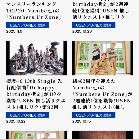
マンスリーランキング
birthday構文』が2週連
TOP20」Number_iの
続1位を獲得！USEN 推し
「Numbers Ur Zone」が
活リクエスト（推しリク）
1位！最新作から合計4曲が
第83回 「ウィークリーラ
USEN／U-NEXT関連
USEN／U-NEXT関連
ランクイン！
ンキング」を発表！～ 上位
2025.11.01
2025.10.29
ランクイン楽曲は街中・店
内で配信！
櫻坂46 13th Single 先
結成2周年を迎えた
行配信曲『Unhappy
Number_iの
birthday構文』が1位を
「Numbers Ur Zone」が
獲得！USEN 推し活リクエ
2週連続1位を獲得！USEN
スト（推しリク）第82回
推し活リクエスト（推しリ
「ウィークリーランキン
ク）第81回 「ウィークリー
USEN／U-NEXT関連
USEN／U-NEXT関連
グ」を発表！～ 上位ランク
ランキング」を発表！～ 上
2025.10.22
2025.10.15
イン楽曲は街中・店内で配
位ランクイン楽曲は街中・
信！
店内で配信！