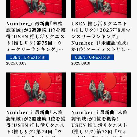
Number_i 最新曲「未確
USEN 推し活リクエスト
認領域」が3週連続 1位を獲
（推しリク）「2025年8月マ
得！USEN 推し活リクエス
ンスリーランキング」
ト（推しリク）第75回 「ウ
Number_i「未確認領域」
ィークリーランキング」を
が1位！アーティストとして
発表！～ 上位ランクイン楽
は9か月連続の1位を記録！
USEN／U-NEXT関連
USEN／U-NEXT関連
曲は街中・店内で配信！
2025.09.03
2025.08.31
Number_i 最新曲「未確
Number_i 最新曲「未確
認領域」が2週連続 1位を獲
認領域」が1位を獲得！
得！USEN 推し活リクエス
USEN 推し活リクエスト
ト（推しリク）第74回 「ウ
（推しリク）第73回 「ウィ