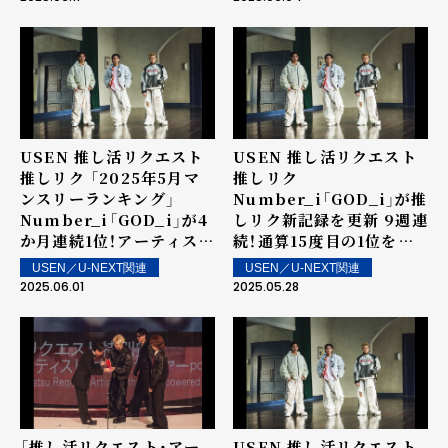
配信！
グ」を発表～ 上位ランクイ
ン楽曲は街中・店内で配
信！
USEN 推し活リクエスト
USEN 推し活リクエスト
推しリク 「2025年5月マ
推しリク
ンスリーランキング」
Number_i「GOD_i」が推
Number_i「GOD_i」が4
しリク新記録を更新 9週連
か月連続1位！アーティスト
続！通算15度目の1位を獲
としては6か月連続の1位
得！ 第61回 「ウィークリー
USEN／U-NEXT関連
USEN／U-NEXT関連
を記録！
ランキング」を発表～ 上位
2025.06.01
2025.05.28
ランクイン楽曲は街中・店
内で配信！
「推し活リクエスト・アー
USEN 推し活リクエスト