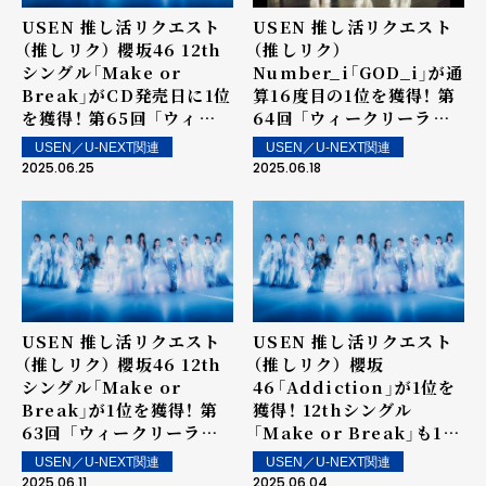
USEN 推し活リクエスト
USEN 推し活リクエスト
（推しリク） 櫻坂46 12th
（推しリク）
シングル「Make or
Number_i「GOD_i」が通
Break」がCD発売日に1位
算16度目の1位を獲得！ 第
を獲得！ 第65回 「ウィー
64回 「ウィークリーラン
クリーランキング」を発表
キング」を発表～ 上位ラン
USEN／U-NEXT関連
USEN／U-NEXT関連
～ 上位ランクイン楽曲は
クイン楽曲は街中・店内で
2025.06.25
2025.06.18
街中・店内で配信！
配信！
USEN 推し活リクエスト
USEN 推し活リクエスト
（推しリク） 櫻坂46 12th
（推しリク） 櫻坂
シングル「Make or
46「Addiction」が1位を
Break」が1位を獲得！ 第
獲得！ 12thシングル
63回 「ウィークリーラン
「Make or Break」も15
キング」を発表～ 上位ラン
位にランクイン！第62回
USEN／U-NEXT関連
USEN／U-NEXT関連
クイン楽曲は街中・店内で
「ウィークリーランキン
2025.06.11
2025.06.04