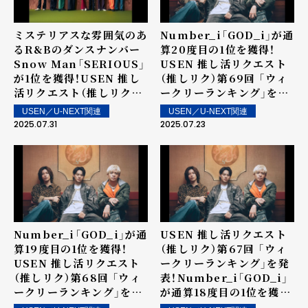
ミステリアスな雰囲気のあ
Number_i「GOD_i」が通
るR&Bのダンスナンバー
算20度目の1位を獲得！
Snow Man「SERIOUS」
USEN 推し活リクエスト
が1位を獲得！USEN 推し
（推しリク）第69回 「ウィ
活リクエスト（推しリク）
ークリーランキング」を発
第70回 「ウィークリーラ
表！～ 上位ランクイン楽曲
USEN／U-NEXT関連
USEN／U-NEXT関連
ンキング」を発表！～ 上位
は街中・店内で配信！
2025.07.31
2025.07.23
ランクイン楽曲は街中・店
内で配信！
Number_i「GOD_i」が通
USEN 推し活リクエスト
算19度目の1位を獲得！
（推しリク）第67回 「ウィ
USEN 推し活リクエスト
ークリーランキング」を発
（推しリク）第68回 「ウィ
表！Number_i「GOD_i」
ークリーランキング」を発
が通算18度目の1位を獲
表！2位にSnowman、3位
得！2位にSnow Man、3