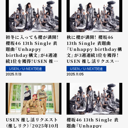
初冬に入っても櫻が満開！
秋に櫻が満開！ 櫻坂46
櫻坂46 13th Single 表
13th Single 表題曲
題曲『Unhappy
『Unhappy birthday構
birthday構文』が4週連
文』が3週連続1位を獲得！
続1位を獲得！USEN 推し
USEN 推し活リクエスト
活リクエスト（推しリク）
（推しリク）第84回 「ウィ
USEN／U-NEXT関連
USEN／U-NEXT関連
第85回 「ウィークリーラ
ークリーランキング」を発
2025.11.13
2025.11.05
ンキング」を発表！～ 上位
表！～ 上位ランクイン楽曲
ランクイン楽曲は街中・店
は街中・店内で配信！
内で配信！
USEN 推し活リクエスト
櫻坂46 13th Single 表
（推しリク）「2025年10月
題曲『Unhappy