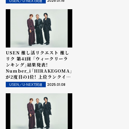
2025.01.15
USEN／U-NEXT関連
信！
USEN 推し活リクエスト 推し
リク 第41回 「ウィークリーラ
ンキング」結果発表！
Number_i「HIRAKEGOMA」
が2度目の1位！ 上位ランクイン
楽曲は街中・店内で配信！
2025.01.08
USEN／U-NEXT関連