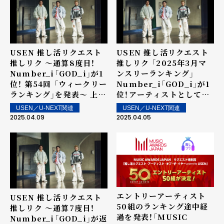
USEN 推し活リクエスト
USEN 推し活リクエスト
推しリク ～通算8度目！
推しリク 「2025年3月マ
Number_i「GOD_i」が1
ンスリーランキング」
位！ 第54回 「ウィークリー
Number_i「GOD_i」が1
ランキング」を発表～ 上位
位！アーティストとしては
ランクイン楽曲は街中・店
4か月連続の1位を記録！
USEN／U-NEXT関連
USEN／U-NEXT関連
内で配信！
2025.04.09
2025.04.05
エントリーアーティスト
USEN 推し活リクエスト
50組のランキング途中経
推しリク ～通算7度目！
過を発表！「MUSIC
Number_i「GOD_i」が返