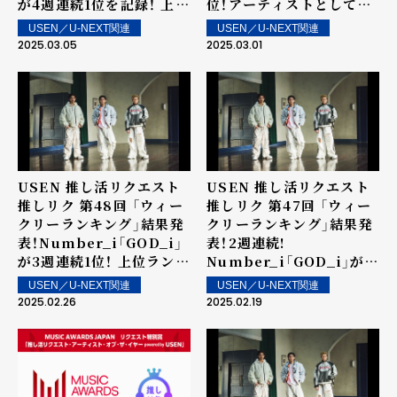
が4週連続1位を記録！ 上位
位！アーティストとしては
ランクイン楽曲は街中・店
3か月連続の1位を記録！
USEN／U-NEXT関連
USEN／U-NEXT関連
内で配信！
2025.03.05
2025.03.01
USEN 推し活リクエスト
USEN 推し活リクエスト
推しリク 第48回 「ウィー
推しリク 第47回 「ウィー
クリーランキング」結果発
クリーランキング」結果発
表！Number_i「GOD_i」
表！2週連続!
が3週連続1位！ 上位ランク
Number_i「GOD_i」が1
イン楽曲は街中・店内で配
位！ 上位ランクイン楽曲は
USEN／U-NEXT関連
USEN／U-NEXT関連
信！
街中・店内で配信！
2025.02.26
2025.02.19