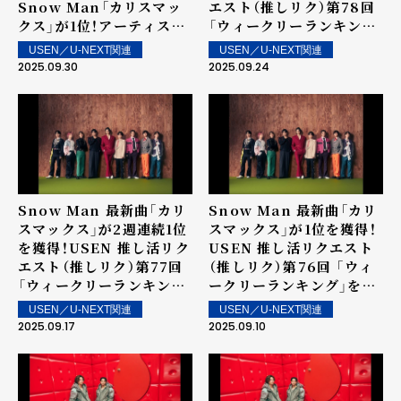
Snow Man「カリスマッ
エスト（推しリク）第78回
クス」が1位！アーティスト
「ウィークリーランキン
としては初のマンスリー1
グ」を発表！～ 上位ランク
USEN／U-NEXT関連
USEN／U-NEXT関連
位を獲得！
イン楽曲は街中・店内で配
2025.09.30
2025.09.24
信！
Snow Man 最新曲「カリ
Snow Man 最新曲「カリ
スマックス」が2週連続1位
スマックス」が1位を獲得！
を獲得！USEN 推し活リク
USEN 推し活リクエスト
エスト（推しリク）第77回
（推しリク）第76回 「ウィ
「ウィークリーランキン
ークリーランキング」を発
グ」を発表！～ 上位ランク
表！～ 上位ランクイン楽曲
USEN／U-NEXT関連
USEN／U-NEXT関連
イン楽曲は街中・店内で配
は街中・店内で配信！
2025.09.17
2025.09.10
信！