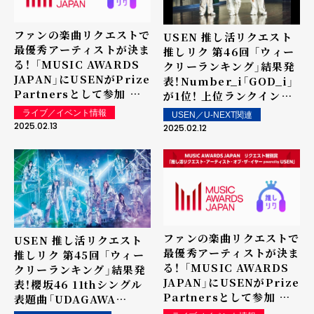
ファンの楽曲リクエストで
USEN 推し活リクエスト
最優秀アーティストが決ま
推しリク 第46回 「ウィー
る！ 「MUSIC AWARDS
クリーランキング」結果発
JAPAN」にUSENがPrize
表！Number_i「GOD_i」
Partnersとして参加 リ
が1位！ 上位ランクイン楽
クエスト特別賞「推し活リ
曲は街中・店内で配信！
ライブ／イベント情報
USEN／U-NEXT関連
クエスト・アーティスト・
2025.02.13
2025.02.12
オブ・ザ・イヤー
powered by USEN」で
表彰を実施！最新のアーテ
ィストランキング1-100位
を公開（2025年2月10日現
在）
ファンの楽曲リクエストで
USEN 推し活リクエスト
最優秀アーティストが決ま
推しリク 第45回 「ウィー
る！ 「MUSIC AWARDS
クリーランキング」結果発
JAPAN」にUSENがPrize
表！櫻坂46 11thシングル
Partnersとして参加 リ
表題曲「UDAGAWA
クエスト特別賞「推し活リ
GENERATION」が1位を