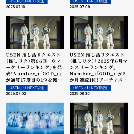
USEN／U-NEXT関連
USEN／U-NEXT関連
に櫻坂46！SixTONESの
位に櫻坂46！～ 上位ラン
2025.07.16
2025.07.09
新曲「Stargaze」が6位、8
クイン楽曲は街中・店内で
位にENHYPENの
配信！
「Shine On Me」が登場
～ 上位ランクイン楽曲は
街中・店内で配信！
USEN 推し活リクエスト
USEN 推し活リクエスト
（推しリク）第66回 「ウィ
（推しリク）「2025年6月マ
ークリーランキング」を発
ンスリーランキング」
表！Number_i「GOD_i」
Number_i「GOD_i」が5
が通算17度目の1位を獲
か月連続1位！アーティスト
得！～ 上位ランクイン楽曲
としては7か月連続の1位
USEN／U-NEXT関連
USEN／U-NEXT関連
は街中・店内で配信！
を記録！
2025.07.02
2025.06.30