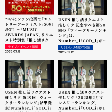
ついにファン投票で「エン
USEN 推し活リクエスト
トリーアーティスト」50組
推しリク 記念すべき第50
決定！ ～「MUSIC
回の 「ウィークリーランキ
AWARDS JAPAN」リクエ
ング」は、
スト特別賞 「推し活リクエ
Number_i「GOD_i」が5
スト・アーティスト・オブ・
週連続1位を記録！ 上位ラ
ライブ／イベント情報
USEN／U-NEXT関連
ザ・イヤー powered by
ンクイン楽曲は街中・店内
2025.03.13
2025.03.12
USEN」の表彰に向けて～
で配信！
USEN 推し活リクエスト
USEN 推し活リクエスト
推しリク 第49回 「ウィー
推しリク 「2025年2月マ
クリーランキング」結果発
ンスリーランキング」
表！Number_i「GOD_i」
Number_i「GOD_i」が1