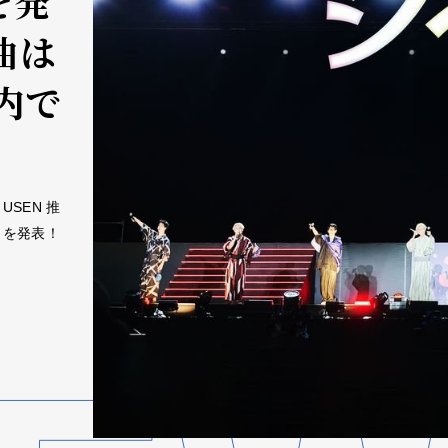
を発
曲は
内で
SEN 推
」を発表！