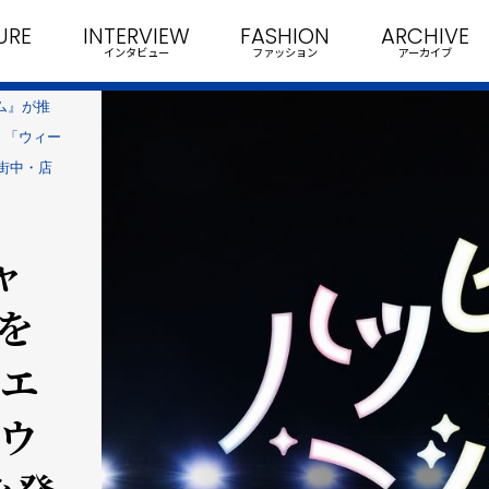
URE
INTERVIEW
FASHION
ARCHIVE
インタビュー
ファッション
アーカイブ
ム』が推
 「ウィー
街中・店
ャ
を
クエ
「ウ