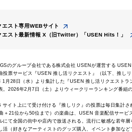
リクエスト専用WEBサイト
エスト最新情報 X（旧Twitter）「USEN Hits！」
LDINGSのグループ会社である株式会社 USENが運営する US
曲投票サービス『USEN 推し活リクエスト』（以下、推し
年 1月28日（水）より集計した『USEN 推し活リクエスト
。2026年2月7日（土）よりウィークリーランキング番組
EB サイト上にて受け付ける『推しリク』の投票は毎日集計
曲＋21位から50位まで）の楽曲は、USEN 音楽配信サービス
ルにて全国の街中や店内で放送される。流行に敏感な若年層
し活（好きなアーティストのグッズ購入、イベント参加など