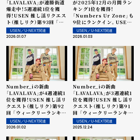
「LAVALAVA」が連勝街道
が2025年12月の月間ラン
爆走中！5週連続1位を獲
キング1位を獲得！
得！USEN 推し活リクエス
「Numbers Ur Zone」も
ト（推しリク）第93回 「ウ
9位にランクイン。USEN
ィークリーランキング」を
推し活リクエスト（推しリ
USEN／U-NEXT関連
USEN／U-NEXT関連
発表！～ 上位ランクイン楽
ク） 「12月マンスリーラン
2026.01.07
2026.01.03
曲は1月10日（土）より街
キング」を発表！
中・店内で配信
Number_iの新曲
Number_iの新曲
「LAVALAVA」が4週連続1
「LAVALAVA」が3週連続1
位を獲得！USEN 推し活リ
位を獲得！USEN 推し活リ
クエスト（推しリク）第92
クエスト（推しリク）第91
回 「ウィークリーランキン
回 「ウィークリーランキン
グ」を発表！～ 上位ランク
グ」を発表！～ 上位ランク
USEN／U-NEXT関連
USEN／U-NEXT関連
イン楽曲は明日1月3日
イン楽曲は街中・店内で配
2026.01.02
2025.12.24
（土）より街中・店内で配信
信！