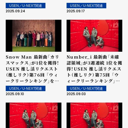
グ」を発表！～ 上位ランク
グ」を発表！～ 上位ランク
USEN／U-NEXT関連
USEN／U-NEXT関連
イン楽曲は街中・店内で配
イン楽曲は街中・店内で配
2025.09.24
2025.09.17
信！
信！
Snow Man 最新曲「カリ
Number_i 最新曲「未確
スマックス」が1位を獲得！
認領域」が3週連続 1位を獲
USEN 推し活リクエスト
得！USEN 推し活リクエス
（推しリク）第76回 「ウィ
ト（推しリク）第75回 「ウ
ークリーランキング」を発
ィークリーランキング」を
表！～ 上位ランクイン楽曲
発表！～ 上位ランクイン楽
USEN／U-NEXT関連
USEN／U-NEXT関連
は街中・店内で配信！
曲は街中・店内で配信！
2025.09.10
2025.09.03