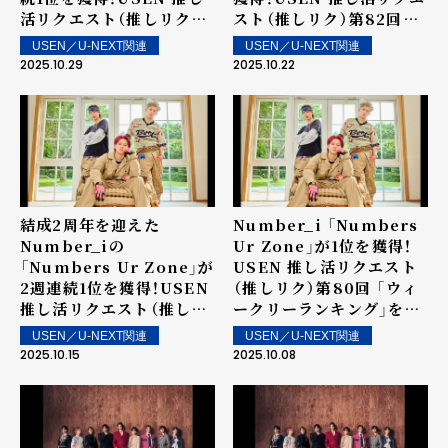
活リクエスト（推しリク）
スト（推しリク）第82回
第83回 「ウィークリーラ
「ウィークリーランキン
USEN／U-NEXT関連
USEN／U-NEXT関連
ンキング」を発表！～ 上位
グ」を発表！～ 上位ランク
2025.10.29
2025.10.22
ランクイン楽曲は街中・店
イン楽曲は街中・店内で配
内で配信！
信！
結成2周年を迎えた
Number_i 「Numbers
Number_iの
Ur Zone」が1位を獲得！
「Numbers Ur Zone」が
USEN 推し活リクエスト
2週連続1位を獲得！USEN
（推しリク）第80回 「ウィ
推し活リクエスト（推しリ
ークリーランキング」を発
ク）第81回 「ウィークリー
表！～ 上位ランクイン楽曲
USEN／U-NEXT関連
USEN／U-NEXT関連
ランキング」を発表！～ 上
は街中・店内で配信！
2025.10.15
2025.10.08
位ランクイン楽曲は街中・
店内で配信！