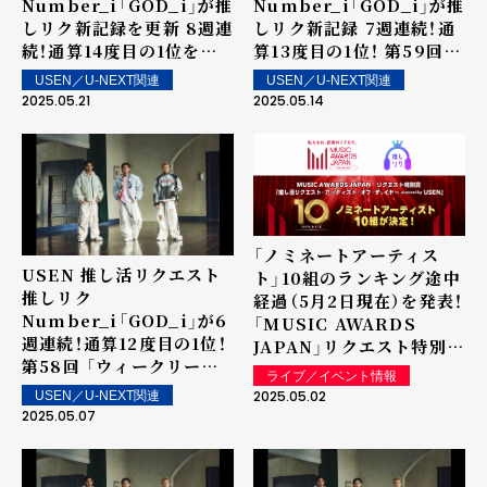
Number_i「GOD_i」が推
Number_i「GOD_i」が推
しリク新記録を更新 8週連
しリク新記録 7週連続！通
続！通算14度目の1位を獲
算13度目の1位！ 第59回
得！ 第60回 「ウィークリ
「ウィークリーランキン
USEN／U-NEXT関連
USEN／U-NEXT関連
ーランキング」を発表～ 上
グ」を発表～ 上位ランクイ
2025.05.21
2025.05.14
位ランクイン楽曲は街中・
ン楽曲は街中・店内で配
店内で配信！
信！
「ノミネートアーティス
USEN 推し活リクエスト
ト」10組のランキング途中
推しリク
経過（5月2日現在）を発表！
Number_i「GOD_i」が6
「MUSIC AWARDS
週連続！通算12度目の1位！
JAPAN」リクエスト特別賞
第58回 「ウィークリーラ
「推し活リクエスト・アー
ライブ／イベント情報
ンキング」を発表～ 上位ラ
ティスト・オブ・ザ・イヤー
2025.05.02
USEN／U-NEXT関連
ンクイン楽曲は街中・店内
powered by USEN」
2025.05.07
で配信！