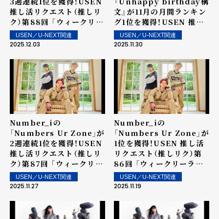
3週連続1位を獲得！USEN
『Unhappy birthday構
推し活リクエスト（推しリ
文』が11月の月間ランキン
ク）第88回 「ウィークリー
グ1位を獲得！USEN 推し
ランキング」を発表！～ 上
活リクエスト（推しリク）
USEN／U-NEXT関連
USEN／U-NEXT関連
位ランクイン楽曲は街中・
「11月マンスリーランキン
2025.12.03
2025.11.30
店内で配信！
グ」を発表！
Number_iの
Number_iの
「Numbers Ur Zone」が
「Numbers Ur Zone」が
2週連続1位を獲得！USEN
1位を獲得！USEN 推し活
推し活リクエスト（推しリ
リクエスト（推しリク）第
ク）第87回 「ウィークリー
86回 「ウィークリーラン
ランキング」を発表！～ 上
キング」を発表！～ 上位ラ
USEN／U-NEXT関連
USEN／U-NEXT関連
位ランクイン楽曲は街中・
ンクイン楽曲は街中・店内
2025.11.27
2025.11.19
店内で配信！
で配信！