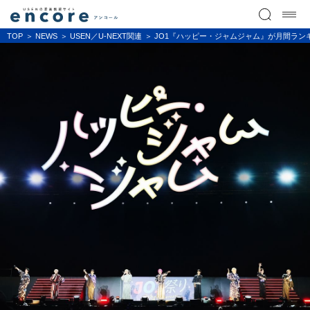
TOP
NEWS
USEN／U-NEXT関連
JO1『ハッピー・ジャムジャム』が月間ラン