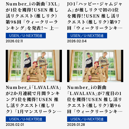
Number_iの新曲「3XL」
JO1『ハッピー・ジャムジャ
が1位を獲得！USEN 推し
ム』が推しリクで初の1位
活リクエスト（推しリク）
を獲得！！USEN 推し活リ
第98回 「ウィークリーラ
クエスト（推しリク）第97
ンキング」を発表！～ 上位
回 「ウィークリーランキン
ランクイン楽曲は2月14日
グ」を発表！～ 上位ランク
USEN／U-NEXT関連
USEN／U-NEXT関連
（土）より街中・店内で配信
イン楽曲は2月7日（土）よ
2026.02.11
2026.02.04
り街中・店内で配信
Number_i「LAVALAVA」
Number_iの新曲
が2か月連続で月間ランキ
「LAVALAVA」が7度目の1
ング1位を獲得！USEN 推
位を獲得！USEN 推し活リ
し活リクエスト（推しリ
クエスト（推しリク）第96
ク） 「1月マンスリーランキ
回 「ウィークリーランキン
ング」を発表！
グ」を発表！～ 上位ランク
USEN／U-NEXT関連
USEN／U-NEXT関連
イン楽曲は1月31日（土）よ
2026.02.01
2026.01.28