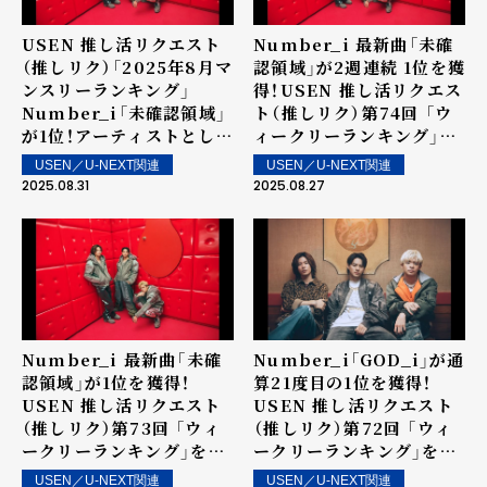
USEN 推し活リクエスト
Number_i 最新曲「未確
（推しリク）「2025年8月マ
認領域」が2週連続 1位を獲
ンスリーランキング」
得！USEN 推し活リクエス
Number_i「未確認領域」
ト（推しリク）第74回 「ウ
が1位！アーティストとして
ィークリーランキング」を
は9か月連続の1位を記録！
発表！～ 上位ランクイン楽
USEN／U-NEXT関連
USEN／U-NEXT関連
曲は街中・店内で配信！
2025.08.31
2025.08.27
Number_i 最新曲「未確
Number_i「GOD_i」が通
認領域」が1位を獲得！
算21度目の1位を獲得！
USEN 推し活リクエスト
USEN 推し活リクエスト
（推しリク）第73回 「ウィ
（推しリク）第72回 「ウィ
ークリーランキング」を発
ークリーランキング」を発
表！～ 上位ランクイン楽曲
表！～ 上位ランクイン楽曲
USEN／U-NEXT関連
USEN／U-NEXT関連