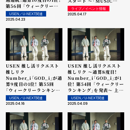
スタート ～「MUSIC
第56回 「ウィークリーラ
AWARDS JAPAN」リクエ
ライブ／イベント情報
ンキング」を発表～ 上位ラ
スト特別賞 「推し活リクエ
2025.04.17
USEN／U-NEXT関連
ンクイン楽曲は街中・店内
スト・アーティスト・オブ・
2025.04.23
で配信！
ザ・イヤー powered by
USEN」の表彰に向けて～
USEN 推し活リクエスト
USEN 推し活リクエスト
推しリク
推しリク ～通算8度目！
Number_i「GOD_i」が通
Number_i「GOD_i」が1
算9度目の1位！ 第55回
位！ 第54回 「ウィークリー
「ウィークリーランキン
ランキング」を発表～ 上位
グ」を発表～ 上位ランクイ
ランクイン楽曲は街中・店
USEN／U-NEXT関連
USEN／U-NEXT関連
ン楽曲は街中・店内で配
内で配信！
2025.04.16
2025.04.09
信！