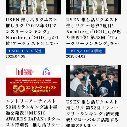
USEN 推し活リクエスト
USEN 推し活リクエスト
推しリク 「2025年3月マ
推しリク ～通算7度目！
ンスリーランキング」
Number_i「GOD_i」が返
Number_i「GOD_i」が1
り咲き1位！ 第53回 「ウィ
位！アーティストとしては
ークリーランキング」を発
4か月連続の1位を記録！
表～ 上位ランクイン楽曲
USEN／U-NEXT関連
USEN／U-NEXT関連
は街中・店内で配信！
2025.04.05
2025.04.02
エントリーアーティスト
USEN 推し活リクエスト
50組のランキング途中経
推しリク 第52回 「ウィー
過を発表！「MUSIC
クリーランキング」結果発
AWARDS JAPAN」リクエ
表！グローバルに活躍する
スト特別賞 「推し活リクエ
韓国の5人組