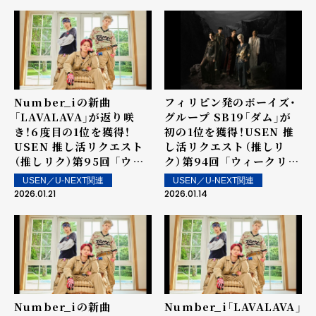
り街中・店内で配信
Number_iの新曲
フィリピン発のボーイズ・
「LAVALAVA」が返り咲
グループ SB19「ダム」が
き！6度目の1位を獲得！
初の1位を獲得！USEN 推
USEN 推し活リクエスト
し活リクエスト（推しリ
（推しリク）第95回 「ウィ
ク）第94回 「ウィークリー
ークリーランキング」を発
ランキング」を発表！～ 上
USEN／U-NEXT関連
USEN／U-NEXT関連
表！～ 上位ランクイン楽曲
位ランクイン楽曲は1月17
2026.01.21
2026.01.14
は1月24日（土）より街中・
日（土）より街中・店内で配
店内で配信
信
Number_iの新曲
Number_i「LAVALAVA」