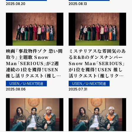
は街中・店内で配信！
は街中・店内で配信！
2025.08.20
2025.08.13
映画『事故物件ゾク 恐い間
ミステリアスな雰囲気のあ
取り』主題歌 Snow
るR&Bのダンスナンバー
Man「SERIOUS」が2週
Snow Man「SERIOUS」
連続の1位を獲得！USEN
が1位を獲得！USEN 推し
推し活リクエスト（推しリ
活リクエスト（推しリク）
ク）第71回 「ウィークリー
第70回 「ウィークリーラ
USEN／U-NEXT関連
USEN／U-NEXT関連
ランキング」を発表！～ 上
ンキング」を発表！～ 上位
2025.08.06
2025.07.31
位ランクイン楽曲は街中・
ランクイン楽曲は街中・店
店内で配信！
内で配信！