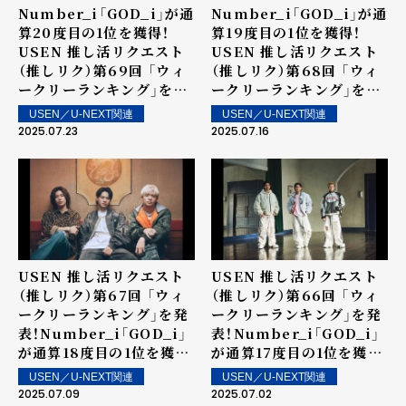
Number_i「GOD_i」が通
Number_i「GOD_i」が通
算20度目の1位を獲得！
算19度目の1位を獲得！
USEN 推し活リクエスト
USEN 推し活リクエスト
（推しリク）第69回 「ウィ
（推しリク）第68回 「ウィ
ークリーランキング」を発
ークリーランキング」を発
表！～ 上位ランクイン楽曲
表！2位にSnowman、3位
USEN／U-NEXT関連
USEN／U-NEXT関連
は街中・店内で配信！
に櫻坂46！SixTONESの
2025.07.23
2025.07.16
新曲「Stargaze」が6位、8
位にENHYPENの
「Shine On Me」が登場
～ 上位ランクイン楽曲は
街中・店内で配信！
USEN 推し活リクエスト
USEN 推し活リクエスト
（推しリク）第67回 「ウィ
（推しリク）第66回 「ウィ
ークリーランキング」を発
ークリーランキング」を発
表！Number_i「GOD_i」
表！Number_i「GOD_i」
が通算18度目の1位を獲
が通算17度目の1位を獲
得！2位にSnow Man、3
得！～ 上位ランクイン楽曲
USEN／U-NEXT関連
USEN／U-NEXT関連
位に櫻坂46！～ 上位ラン
は街中・店内で配信！
2025.07.09
2025.07.02