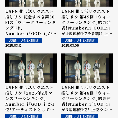
USEN 推し活リクエスト
USEN 推し活リクエスト
推しリク 記念すべき第50
推しリク 第49回 「ウィー
回の 「ウィークリーランキ
クリーランキング」結果発
ング」は、
表！Number_i「GOD_i」
Number_i「GOD_i」が5
が4週連続1位を記録！ 上位
週連続1位を記録！ 上位ラ
ランクイン楽曲は街中・店
USEN／U-NEXT関連
USEN／U-NEXT関連
ンクイン楽曲は街中・店内
内で配信！
2025.03.12
2025.03.05
で配信！
USEN 推し活リクエスト
USEN 推し活リクエスト
推しリク 「2025年2月マ
推しリク 第48回 「ウィー
ンスリーランキング」
クリーランキング」結果発
Number_i「GOD_i」が1
表！Number_i「GOD_i」
位！アーティストとしては
が3週連続1位！ 上位ランク
3か月連続の1位を記録！
イン楽曲は街中・店内で配
USEN／U-NEXT関連
USEN／U-NEXT関連