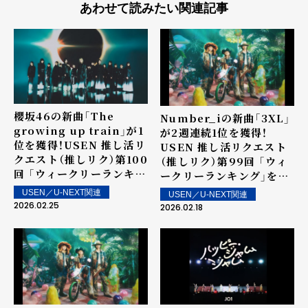
あわせて読みたい関連記事
櫻坂46の新曲「The
Number_iの新曲「3XL」
growing up train」が1
が2週連続1位を獲得！
位を獲得！USEN 推し活リ
USEN 推し活リクエスト
クエスト（推しリク）第100
（推しリク）第99回 「ウィ
回 「ウィークリーランキン
ークリーランキング」を発
グ」を発表！～ 上位ランク
表！～ 上位ランクイン楽曲
USEN／U-NEXT関連
USEN／U-NEXT関連
イン楽曲は2月28日（土）
は2月21日（土）より街中・
2026.02.25
2026.02.18
より街中・店内で配信
店内で配信