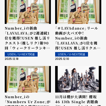
Number_iの新曲
「＃LAVAdance」リール
「LAVALAVA」が2週連続1
動画が⼤バズ中！
位を獲得！USEN 推し活リ
Number_iの新曲
クエスト（推しリク）第90
「LAVALAVA」が1位を獲
回 「ウィークリーランキン
得！USEN 推し活リクエス
グ」を発表！～ 上位ランク
ト（推しリク）第89回 「ウ
USEN／U-NEXT関連
USEN／U-NEXT関連
イン楽曲は街中・店内で配
ィークリーランキング」を
2025.12.18
2025.12.10
信！
発表！～ 上位ランクイン楽
曲は街中・店内で配信！
Number_iの
11月は櫻が大満開！ 櫻坂
「Numbers Ur Zone」が
46 13th Single 表題曲