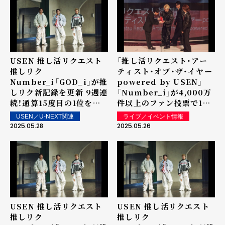
信！
USEN 推し活リクエスト
「推し活リクエスト・アー
推しリク
ティスト・オブ・ザ・イヤー
Number_i「GOD_i」が推
powered by USEN」
しリク新記録を更新 9週連
「Number_i」が4,000万
続！通算15度目の1位を獲
件以上のファン投票で1位
得！ 第61回 「ウィークリー
に決定！ 5/22（木）
USEN／U-NEXT関連
ライブ／イベント情報
ランキング」を発表～ 上位
「MUSIC AWARDS
2025.05.28
2025.05.26
ランクイン楽曲は街中・店
JAPAN 2025 Grand
内で配信！
Ceremony」で発表・表彰
USEN 推し活リクエスト
USEN 推し活リクエスト
推しリク
推しリク