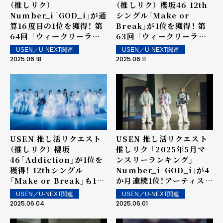
（推しリク）
（推しリク） 櫻坂46 12th
Number_i「GOD_i」が通
シングル「Make or
算16度目の1位を獲得！ 第
Break」が1位を獲得！ 第
64回 「ウィークリーラン
63回 「ウィークリーラン
キング」を発表～ 上位ラン
キング」を発表～ 上位ラン
USEN／U-NEXT関連
USEN／U-NEXT関連
クイン楽曲は街中・店内で
クイン楽曲は街中・店内で
2025.06.18
2025.06.11
配信！
配信！
USEN 推し活リクエスト
USEN 推し活リクエスト
（推しリク） 櫻坂
推しリク 「2025年5月マ
46「Addiction」が1位を
ンスリーランキング」
獲得！ 12thシングル
Number_i「GOD_i」が4
「Make or Break」も15
か月連続1位！アーティスト
位にランクイン！第62回
としては6か月連続の1位
USEN／U-NEXT関連
USEN／U-NEXT関連
「ウィークリーランキン
を記録！
2025.06.04
2025.06.01
グ」を発表～ 上位ランクイ
ン楽曲は街中・店内で配