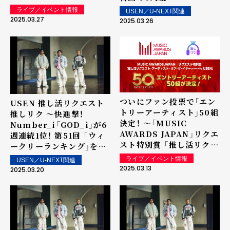
スト・アーティスト・オブ・
TOMORROW X
ライブ／イベント情報
USEN／U-NEXT関連
ザ・イヤー powered by
TOGETHER「Over The
2025.03.27
2025.03.26
USEN」
Moon」が2度目の1位を獲
得！ 上位ランクイン楽曲は
街中・店内で配信！
ついにファン投票で「エン
USEN 推し活リクエスト
トリーアーティスト」50組
推しリク ～快進撃！
決定！ ～「MUSIC
Number_i「GOD_i」が6
AWARDS JAPAN」リクエ
週連続1位！ 第51回 「ウィ
スト特別賞 「推し活リクエ
ークリーランキング」を発
スト・アーティスト・オブ・
表～ 上位ランクイン楽曲
ライブ／イベント情報
USEN／U-NEXT関連
ザ・イヤー powered by
は街中・店内で配信！
2025.03.13
2025.03.20
USEN」の表彰に向けて～