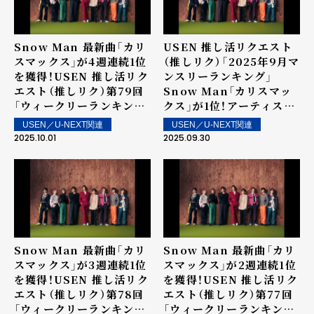
Snow Man 最新曲「カリ
USEN 推し活リクエスト
スマックス」が4週連続1位
（推しリク）「2025年9月マ
を獲得！USEN 推し活リク
ンスリーランキング」
エスト（推しリク）第79回
Snow Man「カリスマッ
「ウィークリーランキン
クス」が1位！アーティスト
グ」を発表！～ 上位ランク
としては初のマンスリー1
USEN／U-NEXT関連
USEN／U-NEXT関連
イン楽曲は街中・店内で配
位を獲得！
2025.10.01
2025.09.30
信！
Snow Man 最新曲「カリ
Snow Man 最新曲「カリ
スマックス」が3週連続1位
スマックス」が2週連続1位
を獲得！USEN 推し活リク
を獲得！USEN 推し活リク
エスト（推しリク）第78回
エスト（推しリク）第77回
「ウィークリーランキン
「ウィークリーランキン