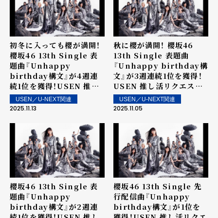
初冬に入っても櫻が満開！
秋に櫻が満開！ 櫻坂46
櫻坂46 13th Single 表
13th Single 表題曲
題曲『Unhappy
『Unhappy birthday構
birthday構文』が4週連
文』が3週連続1位を獲得！
続1位を獲得！USEN 推し
USEN 推し活リクエスト
活リクエスト（推しリク）
（推しリク）第84回 「ウィ
USEN／U-NEXT関連
USEN／U-NEXT関連
第85回 「ウィークリーラ
ークリーランキング」を発
2025.11.13
2025.11.05
ンキング」を発表！～ 上位
表！～ 上位ランクイン楽曲
ランクイン楽曲は街中・店
は街中・店内で配信！
内で配信！
櫻坂46 13th Single 表
櫻坂46 13th Single 先
題曲『Unhappy
行配信曲『Unhappy
birthday構文』が2週連
birthday構文』が1位を
続1位を獲得！USEN 推し
獲得！USEN 推し活リクエ