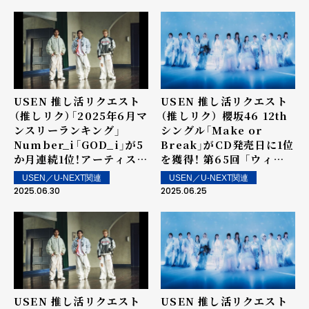
クイン楽曲は街中・店内で
配信！
USEN 推し活リクエスト
USEN 推し活リクエスト
（推しリク）「2025年6月マ
（推しリク） 櫻坂46 12th
ンスリーランキング」
シングル「Make or
Number_i「GOD_i」が5
Break」がCD発売日に1位
か月連続1位！アーティスト
を獲得！ 第65回 「ウィー
としては7か月連続の1位
クリーランキング」を発表
USEN／U-NEXT関連
USEN／U-NEXT関連
を記録！
～ 上位ランクイン楽曲は
2025.06.30
2025.06.25
街中・店内で配信！
USEN 推し活リクエスト
USEN 推し活リクエスト