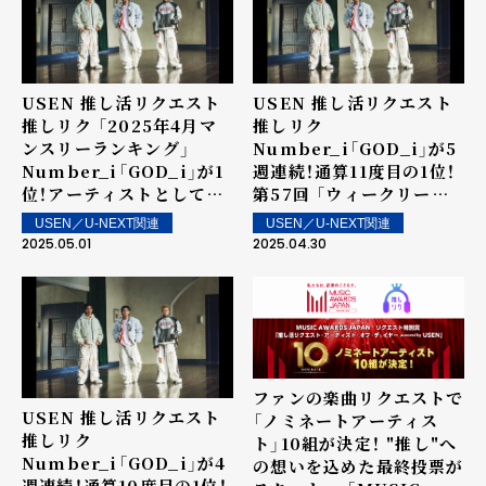
USEN 推し活リクエスト
USEN 推し活リクエスト
推しリク 「2025年4月マ
推しリク
ンスリーランキング」
Number_i「GOD_i」が5
Number_i「GOD_i」が1
週連続！通算11度目の1位！
位！アーティストとしては
第57回 「ウィークリーラ
5か月連続の1位を記録！
ンキング」を発表～ 上位ラ
USEN／U-NEXT関連
USEN／U-NEXT関連
ンクイン楽曲は街中・店内
2025.05.01
2025.04.30
で配信！
ファンの楽曲リクエストで
USEN 推し活リクエスト
「ノミネートアーティス
推しリク
ト」10組が決定！ "推し"へ
Number_i「GOD_i」が4
の想いを込めた最終投票が
週連続！通算10度目の1位！