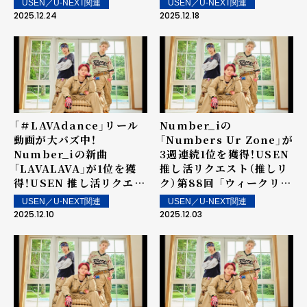
USEN／U-NEXT関連
USEN／U-NEXT関連
イン楽曲は街中・店内で配
イン楽曲は街中・店内で配
2025.12.24
2025.12.18
信！
信！
「＃LAVAdance」リール
Number_iの
動画が⼤バズ中！
「Numbers Ur Zone」が
Number_iの新曲
3週連続1位を獲得！USEN
「LAVALAVA」が1位を獲
推し活リクエスト（推しリ
得！USEN 推し活リクエス
ク）第88回 「ウィークリー
ト（推しリク）第89回 「ウ
ランキング」を発表！～ 上
USEN／U-NEXT関連
USEN／U-NEXT関連
ィークリーランキング」を
位ランクイン楽曲は街中・
2025.12.10
2025.12.03
発表！～ 上位ランクイン楽
店内で配信！
曲は街中・店内で配信！