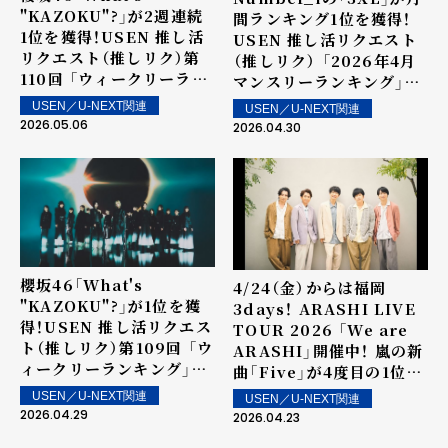
"KAZOKU"?」が2週連続
間ランキング1位を獲得！
1位を獲得！USEN 推し活
USEN 推し活リクエスト
リクエスト（推しリク）第
（推しリク） 「2026年4月
110回 「ウィークリーラン
マンスリーランキング」を
キング」を発表！～ 上位ラ
発表！
USEN／U-NEXT関連
USEN／U-NEXT関連
ンクイン楽曲は5月9日
2026.05.06
2026.04.30
（土）より街中・店内で配信
櫻坂46「What's
4/24（金）からは福岡
"KAZOKU"?」が1位を獲
3days！ ARASHI LIVE
得！USEN 推し活リクエス
TOUR 2026 「We are
ト（推しリク）第109回 「ウ
ARASHI」開催中！ 嵐の新
ィークリーランキング」を
曲「Five」が4度目の1位を
発表！～ 上位ランクイン楽
獲得！USEN 推し活リクエ
USEN／U-NEXT関連
USEN／U-NEXT関連
曲は5月2日（土）より街中・
スト（推しリク）第108回
2026.04.29
2026.04.23
店内で配信
「ウィークリーランキン