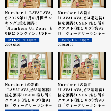
Number_i「LAVALAVA」
Number_iの新曲
が2025年12月の月間ラン
「LAVALAVA」が4週連続1
キング1位を獲得！
位を獲得！USEN 推し活リ
「Numbers Ur Zone」も
クエスト（推しリク）第92
9位にランクイン。USEN
回 「ウィークリーランキン
推し活リクエスト（推しリ
グ」を発表！～ 上位ランク
USEN／U-NEXT関連
USEN／U-NEXT関連
ク） 「12月マンスリーラン
イン楽曲は明日1月3日
2026.01.03
2026.01.02
キング」を発表！
（土）より街中・店内で配信
Number_iの新曲
Number_iの新曲
「LAVALAVA」が3週連続1
「LAVALAVA」が2週連続1
位を獲得！USEN 推し活リ
位を獲得！USEN 推し活リ
クエスト（推しリク）第91
クエスト（推しリク）第90
回 「ウィークリーランキン
回 「ウィークリーランキン
グ」を発表！～ 上位ランク
グ」を発表！～ 上位ランク