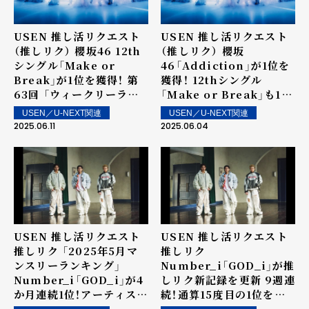
USEN 推し活リクエスト
USEN 推し活リクエスト
（推しリク） 櫻坂46 12th
（推しリク） 櫻坂
シングル「Make or
46「Addiction」が1位を
Break」が1位を獲得！ 第
獲得！ 12thシングル
63回 「ウィークリーラン
「Make or Break」も15
キング」を発表～ 上位ラン
位にランクイン！第62回
USEN／U-NEXT関連
USEN／U-NEXT関連
クイン楽曲は街中・店内で
「ウィークリーランキン
2025.06.11
2025.06.04
配信！
グ」を発表～ 上位ランクイ
ン楽曲は街中・店内で配
信！
USEN 推し活リクエスト
USEN 推し活リクエスト
推しリク 「2025年5月マ
推しリク
ンスリーランキング」
Number_i「GOD_i」が推
Number_i「GOD_i」が4
しリク新記録を更新 9週連
か月連続1位！アーティスト
続！通算15度目の1位を獲
としては6か月連続の1位
得！ 第61回 「ウィークリー