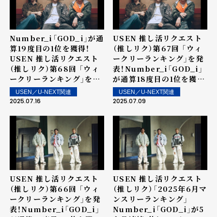
Number_i「GOD_i」が通
USEN 推し活リクエスト
算19度目の1位を獲得！
（推しリク）第67回 「ウィ
USEN 推し活リクエスト
ークリーランキング」を発
（推しリク）第68回 「ウィ
表！Number_i「GOD_i」
ークリーランキング」を発
が通算18度目の1位を獲
表！2位にSnowman、3位
得！2位にSnow Man、3
USEN／U-NEXT関連
USEN／U-NEXT関連
に櫻坂46！SixTONESの
位に櫻坂46！～ 上位ラン
2025.07.16
2025.07.09
新曲「Stargaze」が6位、8
クイン楽曲は街中・店内で
位にENHYPENの
配信！
「Shine On Me」が登場
～ 上位ランクイン楽曲は
街中・店内で配信！
USEN 推し活リクエスト
USEN 推し活リクエスト
（推しリク）第66回 「ウィ
（推しリク）「2025年6月マ
ークリーランキング」を発
ンスリーランキング」
表！Number_i「GOD_i」
Number_i「GOD_i」が5