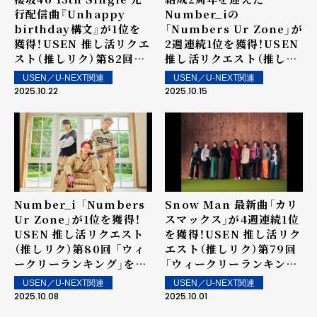
行配信曲『Unhappy
Number_iの
birthday構文』が1位を
「Numbers Ur Zone」が
獲得！USEN 推し活リクエ
2週連続1位を獲得！USEN
スト（推しリク）第82回
推し活リクエスト（推しリ
「ウィークリーランキン
ク）第81回 「ウィークリー
USEN／U-NEXT関連
USEN／U-NEXT関連
グ」を発表！～ 上位ランク
ランキング」を発表！～ 上
2025.10.22
2025.10.15
イン楽曲は街中・店内で配
位ランクイン楽曲は街中・
信！
店内で配信！
Number_i 「Numbers
Snow Man 最新曲「カリ
Ur Zone」が1位を獲得！
スマックス」が4週連続1位
USEN 推し活リクエスト
を獲得！USEN 推し活リク
（推しリク）第80回 「ウィ
エスト（推しリク）第79回
ークリーランキング」を発
「ウィークリーランキン
表！～ 上位ランクイン楽曲
グ」を発表！～ 上位ランク
USEN／U-NEXT関連
USEN／U-NEXT関連
は街中・店内で配信！
イン楽曲は街中・店内で配
2025.10.08
2025.10.01
信！