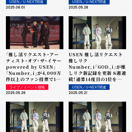
USEN／U-NEXT関連
USEN／U-NEXT関連
を記録！
ランキング」を発表～ 上位
2025.06.01
2025.05.28
ランクイン楽曲は街中・店
内で配信！
「推し活リクエスト・アー
USEN 推し活リクエスト
ティスト・オブ・ザ・イヤー
推しリク
powered by USEN」
Number_i「GOD_i」が推
「Number_i」が4,000万
しリク新記録を更新 8週連
件以上のファン投票で1位
続！通算14度目の1位を獲
に決定！ 5/22（木）
得！ 第60回 「ウィークリ
ライブ／イベント情報
USEN／U-NEXT関連
「MUSIC AWARDS
ーランキング」を発表～ 上
2025.05.26
2025.05.21
JAPAN 2025 Grand
位ランクイン楽曲は街中・
Ceremony」で発表・表彰
店内で配信！