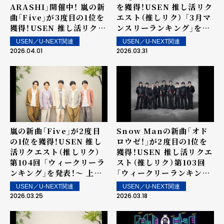
ARASHI」開催中！ 嵐の新
を獲得！USEN 推し活リク
曲「Five」が3度目の1位を
エスト（推しリク） 「3月マ
獲得！USEN 推し活リクエ
ンスリーランキング」を発
スト（推しリク）第105回
表！
USEN／U-NEXT関連
USEN／U-NEXT関連
「ウィークリーランキン
2026.04.01
2026.03.31
グ」を発表！～ 上位ランク
イン楽曲は4月4日（土）よ
り街中・店内で配信
嵐の新曲「Five」が2度目
Snow Manの新曲「オド
の1位を獲得！USEN 推し
ロウゼ！」が2度目の1位を
活リクエスト（推しリク）
獲得！USEN 推し活リクエ
第104回 「ウィークリーラ
スト（推しリク）第103回
ンキング」を発表！～ 上位
「ウィークリーランキン
ランクイン楽曲は3月28日
グ」を発表！～ 上位ランク
USEN／U-NEXT関連
USEN／U-NEXT関連
（土）より街中・店内で配信
イン楽曲は3月21日（土）よ
2026.03.25
2026.03.18
り街中・店内で配信