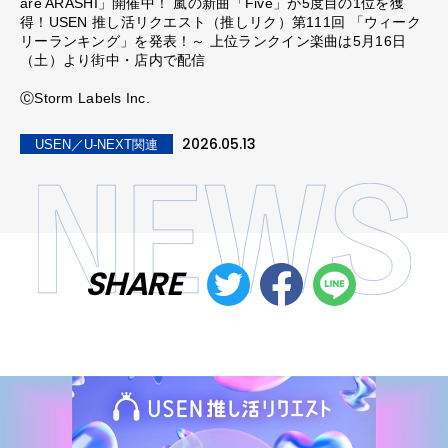
are ARASHI」開催中！ 嵐の新曲「Five」が5度目の1位を獲
得！USEN 推し活リクエスト（推しリク）第111回 「ウィーク
リーランキング」を発表！～ 上位ランクイン楽曲は5月16日
（土）より街中・店内で配信
ⒸStorm Labels Inc.
2026.05.13
USEN／U-NEXT関連
SHARE