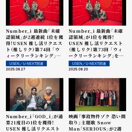
Number_i 最新曲「未確
Number_i 最新曲「未確
認領域」が2週連続 1位を獲
認領域」が1位を獲得！
得！USEN 推し活リクエス
USEN 推し活リクエスト
ト（推しリク）第74回 「ウ
（推しリク）第73回 「ウィ
ィークリーランキング」を
ークリーランキング」を発
発表！～ 上位ランクイン楽
表！～ 上位ランクイン楽曲
USEN／U-NEXT関連
USEN／U-NEXT関連
曲は街中・店内で配信！
は街中・店内で配信！
2025.08.27
2025.08.20
Number_i「GOD_i」が通
映画『事故物件ゾク 恐い間
算21度目の1位を獲得！
取り』主題歌 Snow
USEN 推し活リクエスト
Man「SERIOUS」が2週