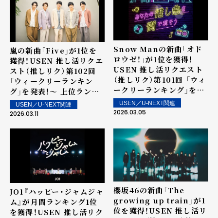
Snow Manの新曲「オド
嵐の新曲「Five」が1位を
ロウゼ！」が1位を獲得！
獲得！USEN 推し活リクエ
USEN 推し活リクエスト
スト（推しリク）第102回
（推しリク）第101回 「ウィ
「ウィークリーランキン
ークリーランキング」を発
グ」を発表！～ 上位ランク
表！～ 上位ランクイン楽曲
イン楽曲は3月14日（土）よ
USEN／U-NEXT関連
USEN／U-NEXT関連
は3月7日（土）より街中・店
り街中・店内で配信
2026.03.05
2026.03.11
内で配信
櫻坂46の新曲「The
JO1『ハッピー・ジャムジャ
growing up train」が1
ム』が月間ランキング1位
位を獲得！USEN 推し活リ
を獲得！USEN 推し活リク