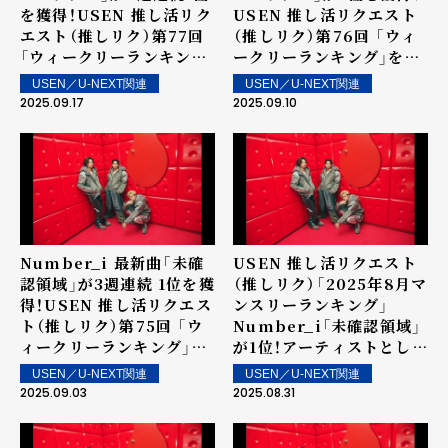
を獲得！USEN 推し活リク
USEN 推し活リクエスト
エスト（推しリク）第77回
（推しリク）第76回 「ウィ
「ウィークリーランキン
ークリーランキング」を発
グ」を発表！～ 上位ランク
表！～ 上位ランクイン楽曲
USEN／U-NEXT関連
USEN／U-NEXT関連
イン楽曲は街中・店内で配
は街中・店内で配信！
2025.09.17
2025.09.10
信！
Number_i 最新曲「未確
USEN 推し活リクエスト
認領域」が3週連続 1位を獲
（推しリク）「2025年8月マ
得！USEN 推し活リクエス
ンスリーランキング」
ト（推しリク）第75回 「ウ
Number_i「未確認領域」
ィークリーランキング」を
が1位！アーティストとして
発表！～ 上位ランクイン楽
は9か月連続の1位を記録！
USEN／U-NEXT関連
USEN／U-NEXT関連
曲は街中・店内で配信！
2025.09.03
2025.08.31