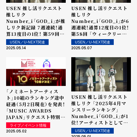
USEN 推し活リクエスト
USEN 推し活リクエスト
推しリク
推しリク
Number_i「GOD_i」が推
Number_i「GOD_i」が6
しリク新記録 7週連続！通
週連続！通算12度目の1位！
算13度目の1位！ 第59回
第58回 「ウィークリーラ
「ウィークリーランキン
ンキング」を発表～ 上位ラ
USEN／U-NEXT関連
USEN／U-NEXT関連
グ」を発表～ 上位ランクイ
ンクイン楽曲は街中・店内
2025.05.14
2025.05.07
ン楽曲は街中・店内で配
で配信！
信！
「ノミネートアーティス
USEN 推し活リクエスト
ト」10組のランキング途中
推しリク 「2025年4月マ
経過（5月2日現在）を発表！
ンスリーランキング」
「MUSIC AWARDS
Number_i「GOD_i」が1
JAPAN」リクエスト特別賞
位！アーティストとしては
「推し活リクエスト・アー
ライブ／イベント情報
5か月連続の1位を記録！
ティスト・オブ・ザ・イヤー
2025.05.02
USEN／U-NEXT関連
powered by USEN」
2025.05.01