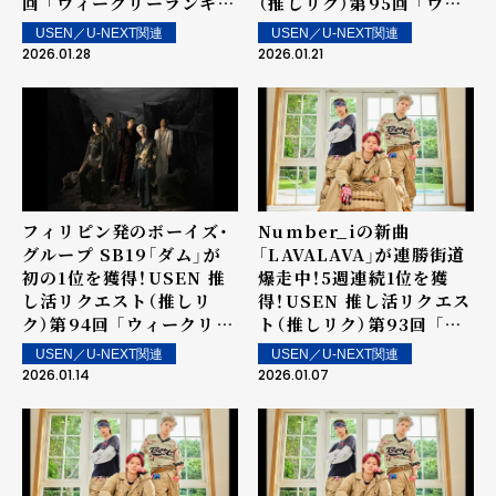
回 「ウィークリーランキン
（推しリク）第95回 「ウィ
グ」を発表！～ 上位ランク
ークリーランキング」を発
USEN／U-NEXT関連
USEN／U-NEXT関連
イン楽曲は1月31日（土）よ
表！～ 上位ランクイン楽曲
2026.01.28
2026.01.21
り街中・店内で配信
は1月24日（土）より街中・
店内で配信
フィリピン発のボーイズ・
Number_iの新曲
グループ SB19「ダム」が
「LAVALAVA」が連勝街道
初の1位を獲得！USEN 推
爆走中！5週連続1位を獲
し活リクエスト（推しリ
得！USEN 推し活リクエス
ク）第94回 「ウィークリー
ト（推しリク）第93回 「ウ
ランキング」を発表！～ 上
ィークリーランキング」を
USEN／U-NEXT関連
USEN／U-NEXT関連
位ランクイン楽曲は1月17
発表！～ 上位ランクイン楽
2026.01.14
2026.01.07
日（土）より街中・店内で配
曲は1月10日（土）より街
信
中・店内で配信