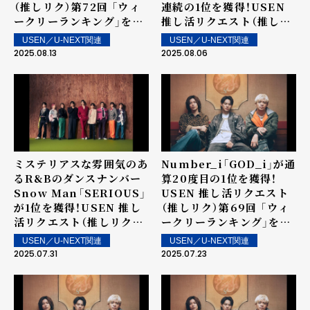
（推しリク）第72回 「ウィ
連続の1位を獲得！USEN
ークリーランキング」を発
推し活リクエスト（推しリ
表！～ 上位ランクイン楽曲
ク）第71回 「ウィークリー
USEN／U-NEXT関連
USEN／U-NEXT関連
は街中・店内で配信！
ランキング」を発表！～ 上
2025.08.13
2025.08.06
位ランクイン楽曲は街中・
店内で配信！
ミステリアスな雰囲気のあ
Number_i「GOD_i」が通
るR&Bのダンスナンバー
算20度目の1位を獲得！
Snow Man「SERIOUS」
USEN 推し活リクエスト
が1位を獲得！USEN 推し
（推しリク）第69回 「ウィ
活リクエスト（推しリク）
ークリーランキング」を発
第70回 「ウィークリーラ
表！～ 上位ランクイン楽曲
USEN／U-NEXT関連
USEN／U-NEXT関連
ンキング」を発表！～ 上位
は街中・店内で配信！
2025.07.31
2025.07.23
ランクイン楽曲は街中・店
内で配信！