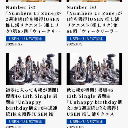
Number_iの
Number_iの
「Numbers Ur Zone」が
「Numbers Ur Zone」が
2週連続1位を獲得！USEN
1位を獲得！USEN 推し活
推し活リクエスト（推しリ
リクエスト（推しリク）第
ク）第87回 「ウィークリー
86回 「ウィークリーラン
ランキング」を発表！～ 上
キング」を発表！～ 上位ラ
USEN／U-NEXT関連
USEN／U-NEXT関連
位ランクイン楽曲は街中・
ンクイン楽曲は街中・店内
2025.11.27
2025.11.19
店内で配信！
で配信！
初冬に入っても櫻が満開！
秋に櫻が満開！ 櫻坂46
櫻坂46 13th Single 表
13th Single 表題曲
題曲『Unhappy
『Unhappy birthday構
birthday構文』が4週連
文』が3週連続1位を獲得！
続1位を獲得！USEN 推し
USEN 推し活リクエスト
活リクエスト（推しリク）
（推しリク）第84回 「ウィ
USEN／U-NEXT関連
USEN／U-NEXT関連
第85回 「ウィークリーラ
ークリーランキング」を発
2025.11.13
2025.11.05