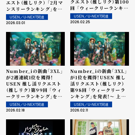
クエスト（推しリク）第100
エスト（推しリク） 「2月マ
回 「ウィークリーランキン
ンスリーランキング」を発
グ」を発表！～ 上位ランク
表！
USEN／U-NEXT関連
USEN／U-NEXT関連
イン楽曲は2月28日（土）
2026.02.25
2026.03.01
より街中・店内で配信
Number_iの新曲「3XL」
Number_iの新曲「3XL」
が2週連続1位を獲得！
が1位を獲得！USEN 推し
USEN 推し活リクエスト
活リクエスト（推しリク）
（推しリク）第99回 「ウィ
第98回 「ウィークリーラ
ークリーランキング」を発
ンキング」を発表！～ 上位
表！～ 上位ランクイン楽曲
ランクイン楽曲は2月14日
USEN／U-NEXT関連
USEN／U-NEXT関連
は2月21日（土）より街中・
（土）より街中・店内で配信
2026.02.18
2026.02.11
店内で配信