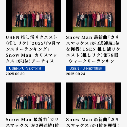
USEN 推し活リクエスト
Snow Man 最新曲「カリ
（推しリク）「2025年9月マ
スマックス」が3週連続1位
ンスリーランキング」
を獲得！USEN 推し活リク
Snow Man「カリスマッ
エスト（推しリク）第78回
クス」が1位！アーティスト
「ウィークリーランキン
としては初のマンスリー1
グ」を発表！～ 上位ランク
USEN／U-NEXT関連
USEN／U-NEXT関連
位を獲得！
イン楽曲は街中・店内で配
2025.09.30
2025.09.24
信！
Snow Man 最新曲「カリ
Snow Man 最新曲「カリ
スマックス」が2週連続1位
スマックス」が1位を獲得！