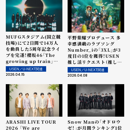
グ」を発表！～ 上位ランク
イン楽曲は4月25日（土）よ
り街中・店内で配信
MUFGスタジアム(国立競
平野紫耀プロデュース 多
技場)にて2日間で14万人
幸感満載のラブソング
を動員した5周年記念ライ
Number_iの「3XL」が3
ブを完遂！櫻坂46「The
度目の1位を獲得！USEN
growing up train」が2
推し活リクエスト（推しリ
度目の1位を獲得！USEN
ク）第106回 「ウィークリ
USEN／U-NEXT関連
USEN／U-NEXT関連
推し活リクエスト（推しリ
ーランキング」を発表！～
2026.04.15
2026.04.08
ク）第107回 「ウィークリ
上位ランクイン楽曲は4月
ーランキング」を発表！～
11日（土）より街中・店内で
上位ランクイン楽曲は4月
配信
18日（土）より街中・店内で
配信
ARASHI LIVE TOUR
Snow Manの「オドロウ
2026 「We are
ゼ！」が月間ランキング1位