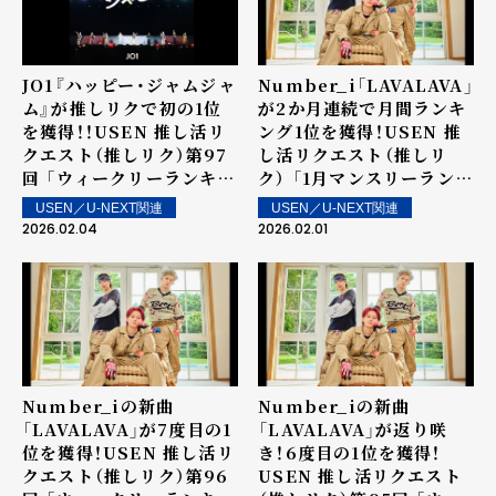
JO1『ハッピー・ジャムジャ
Number_i「LAVALAVA」
ム』が推しリクで初の1位
が2か月連続で月間ランキ
を獲得！！USEN 推し活リ
ング1位を獲得！USEN 推
クエスト（推しリク）第97
し活リクエスト（推しリ
回 「ウィークリーランキン
ク） 「1月マンスリーランキ
グ」を発表！～ 上位ランク
ング」を発表！
USEN／U-NEXT関連
USEN／U-NEXT関連
イン楽曲は2月7日（土）よ
2026.02.04
2026.02.01
り街中・店内で配信
Number_iの新曲
Number_iの新曲
「LAVALAVA」が7度目の1
「LAVALAVA」が返り咲
位を獲得！USEN 推し活リ
き！6度目の1位を獲得！
クエスト（推しリク）第96
USEN 推し活リクエスト