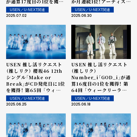
が通算17度目の1位を獲
か月連続1位！アーティスト
得！～ 上位ランクイン楽曲
としては7か月連続の1位
USEN／U-NEXT関連
USEN／U-NEXT関連
は街中・店内で配信！
を記録！
2025.07.02
2025.06.30
USEN 推し活リクエスト
USEN 推し活リクエスト
（推しリク） 櫻坂46 12th
（推しリク）
シングル「Make or
Number_i「GOD_i」が通
Break」がCD発売日に1位
算16度目の1位を獲得！ 第
を獲得！ 第65回 「ウィー
64回 「ウィークリーラン
クリーランキング」を発表
キング」を発表～ 上位ラン
USEN／U-NEXT関連
USEN／U-NEXT関連
～ 上位ランクイン楽曲は
クイン楽曲は街中・店内で
2025.06.25
2025.06.18
街中・店内で配信！
配信！