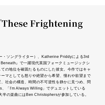
『These Frightening
グライター）、Katherine Priddyによる3rd
cks Beneath』で一躍現代英国フォークミュージックシ
しての地位を確固たるものにした彼女。今作ではキャ
テーマとしても怒りや絶望から希望、憧れや欲望まで
置、社会の構造、時間の不可逆性を静かに見つめ、問
I'm Always Willing」でデュエットしている
大半の楽曲にはBen Christophersが参加している。