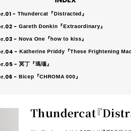
Thundercat『Distracted』
Gareth Donkin『Extraordinary』
Nova One『how to kiss』
Katherine Priddy『These Frightening M
冥丁『瑪瑙』
Bicep『CHROMA 000』
Thundercat『Distr