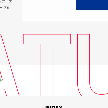
ポップ、エ
ーヴま
INDEX