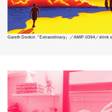
Gareth Donkin『Extraordinary』／AMIP-0394／drink s