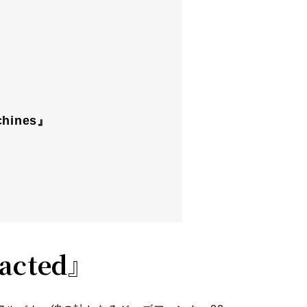
achines』
acted』