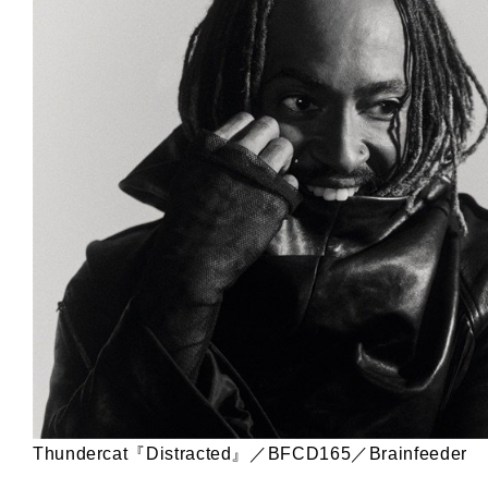
Thundercat『Distracted』／BFCD165／Brainfeeder