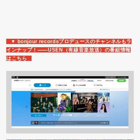
_
▼ bonjour recordsプロデュースのチャンネルもラ
インナップ！――USEN（有線音楽放送）の番組情報
はこちら
_