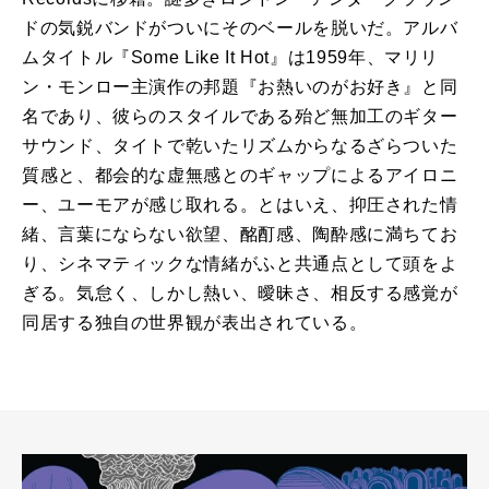
ドの気鋭バンドがついにそのベールを脱いだ。アルバ
ムタイトル『Some Like It Hot』は1959年、マリリ
ン・モンロー主演作の邦題『お熱いのがお好き』と同
名であり、彼らのスタイルである殆ど無加工のギター
サウンド、タイトで乾いたリズムからなるざらついた
質感と、都会的な虚無感とのギャップによるアイロニ
ー、ユーモアが感じ取れる。とはいえ、抑圧された情
緒、言葉にならない欲望、酩酊感、陶酔感に満ちてお
り、シネマティックな情緒がふと共通点として頭をよ
ぎる。気怠く、しかし熱い、曖昧さ、相反する感覚が
同居する独自の世界観が表出されている。