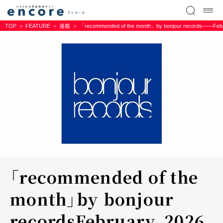
TOP
FEATURE
連載
「recommended of the month」by bonjour records――Febr
「recommended of the
month」by bonjour
records――February, 2026