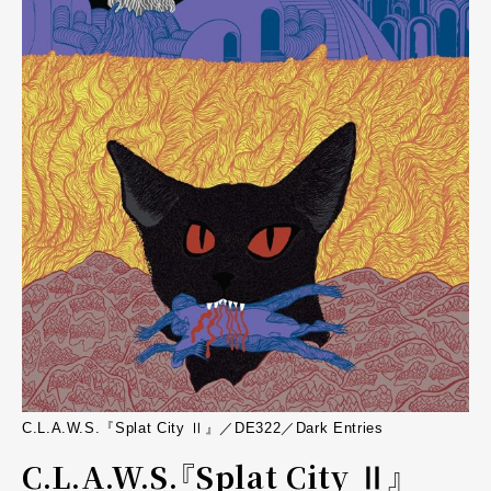
C.L.A.W.S.『Splat City Ⅱ』／DE322／Dark Entries
C.L.A.W.S.『Splat City Ⅱ』