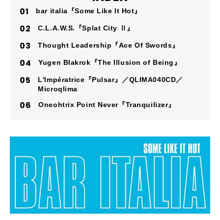
bar italia『Some Like It Hot』
C.L.A.W.S.『Splat City Ⅱ』
Thought Leadership『Ace Of Swords』
Yugen Blakrok『The Illusion of Being』
L'Impératrice『Pulsar』／QLIMA040CD／
Microqlima
Oneohtrix Point Never『Tranquilizer』