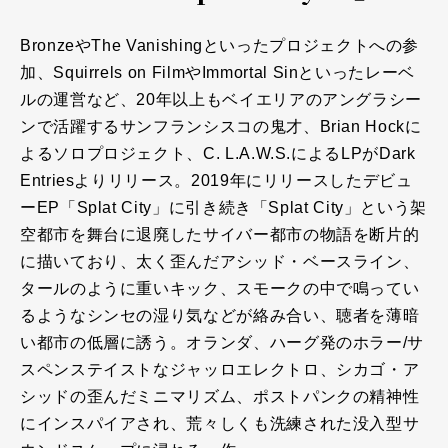
BronzeやThe Vanishingといったプロジェクトへの参
加、Squirrels on FilmやImmortal Sinといったレーベ
ルの運営など、20年以上もベイエリアのアングラシー
ンで活躍するサンフランシスコの鬼才、Brian Hockに
よるソロプロジェクト、C. L.A.W.S.によるLPがDark
Entriesよりリリース。2019年にリリースしたデビュ
ーEP「Splat City」に引き続き「Splat City」という架
空都市を舞台に退廃したサイバー都市の物語を断片的
に描いており、太く歪んだアシッド・ベースライン、
タールのように重いキック、スモークの中で鳴ってい
るようなシンセの湿り気などが絡み合い、聴者を薄暗
い都市の低層に誘う。オランダ、ハーグ発のホラー/サ
スペンステイストなジャッロエレクトロ、シカゴ・ア
シッドの歪んだミニマリズム、ポストパンクの精神性
にインスパイアされ、荒々しくも洗練された没入型サ