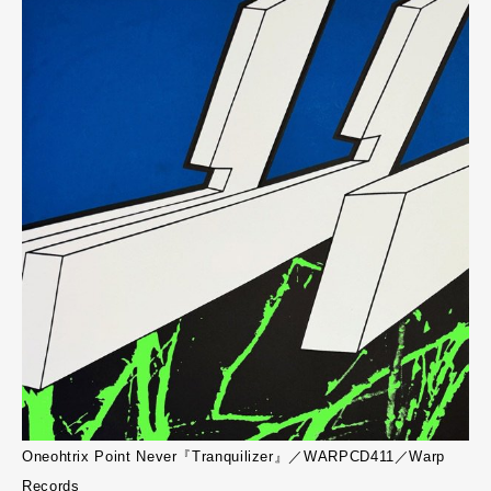
Oneohtrix Point Never『Tranquilizer』／WARPCD411／Warp
Records