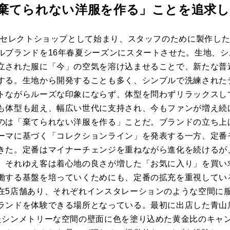
棄てられない洋服を作る」ことを追求
年にセレクトショップとして始まり、スタッフのために製作し
ルブランドを16年春夏シーズンにスタートさせた。生地、
立された服に「今」の空気を溶け込ませることで、新たな普
する。生地から開発することも多く、シンプルで洗練された
トながらルーズな印象にならず、体型を問わずリラックスし
も体型も超え、幅広い世代に支持され、今もファンが増え続
のは「棄てられない洋服を作る」ことだ。ブランドの立ち上
ーマに基づく「コレクションライン」を発表する一方、定番
きた。定番はマイナーチェンジを重ねながら進化を続けるが
、それゆえ客は着心地の良さが増した「お気に入り」を買い
働する基盤を培っていくためにも、定番の拡充を重視してい
在
5
店舗あり、それぞれインスタレーションのような空間に
ランドを体験できる場所となっている。最初に出店した青山
たシンメトリーな空間の壁面に色を塗り込めた黄金比のキャ