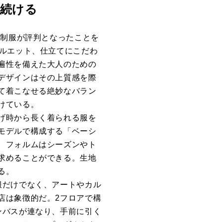
し続ける
た制服が評判となったことを
シルエット、仕立てにこだわ
遍性を備えた大人のための
デザインはその上質感を際
て着こなせる絶妙なバラン
けている。
げ時から長く着られる服を
モデルで構成する「ベーシ
、フォルムはシーズンやト
求めることができる。生地
る。
服だけでなく、アートやカル
店は象徴的だ。
2
フロアで構
ンバスが連なり、手前に引く