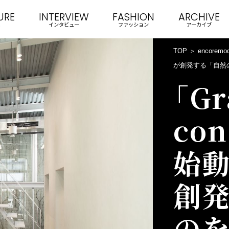
URE
INTERVIEW
FASHION
ARCHIVE
インタビュー
ファッション
アーカイブ
TOP
encoremo
が創発する「自然
「Gr
con
始動
創発
のを