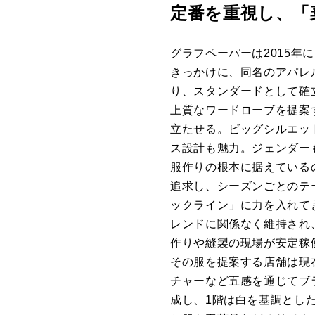
定番を重視し、「
グラフペーパーは2015
きっかけに、同名のアパレ
り、スタンダードとして確
上質なワードローブを提案
立たせる。ビッグシルエッ
ス設計も魅力。ジェンダー
服作りの根本に据えている
追求し、シーズンごとのテ
ックライン」に力を入れて
レンドに関係なく維持され
作りや縫製の現場が安定稼
その服を提案する店舗は現
チャーなど五感を通じてブ
成し、
1
階は白を基調とし