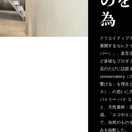
為
クリエイティブデ
展開するセレクト
パー）」。直営
ど多様なプロダ
店のたびに話題を
conservat
繋げる」を理念と
ス）」の思いに共鳴し
バトリー バイ 
と、天然素材・
成。「エコやエ
て、自然のもの
みを始動した。