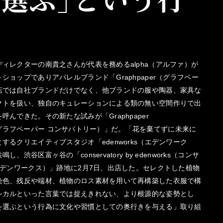
ィレクターの南貴之さんが代表を務めるalpha（アルファ）が
ショップでありアパレルブランド「Graphpaper（グラフペー
店では自社ブランドだけでなく、他ブランドの服や陶器、家具な
クトを扱い、独自のキュレーションによる類の無い空間作りで出
呼んできた。その新たな試みが「Graphpaper
ory（グラフペーパー コンサバトリー）」だ。「花を棄てずに未来に
するクリエイティブスタジオ「edenworks（エデンワーク
、渋谷区富ヶ谷の「conservatory by edenworks（コンサ
エデンワークス）」跡地に2月7日、出店した。セレクトした植物
染色、残反や端材、植物のロス素材を用いて再構築した衣服で構
シカルといった言葉では捉えきれない、より根源的な姿勢とし
を選ぶという行為に文化や習慣としての奥行きを与える」取り組