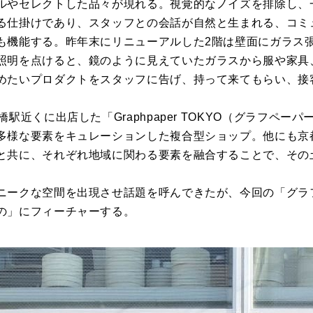
ルやセレクトした品々が現れる。視覚的なノイズを排除し、
る仕掛けであり、スタッフとの会話が自然と生まれる、コミ
も機能する。昨年末にリニューアルした
2
階は壁面にガラス
照明を点けると、鏡のように見えていたガラスから服や家具
めたいプロダクトをスタッフに告げ、持って来てもらい、接
駅近くに出店した「Graphpaper TOKYO（グラフペー
多様な要素をキュレーションした複合型ショップ。他にも京
と共に、それぞれ地域に関わる要素を融合することで、その
ニークな空間を出現させ話題を呼んできたが、今回の「グラ
の」にフィーチャーする。