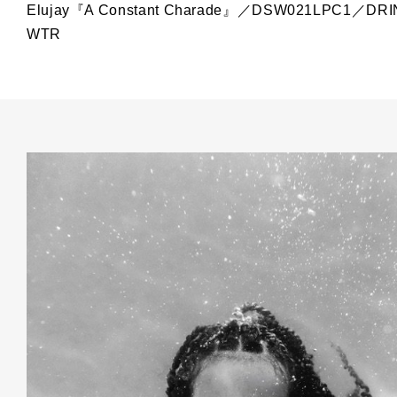
Elujay『A Constant Charade』／DSW021LPC1／DR
WTR