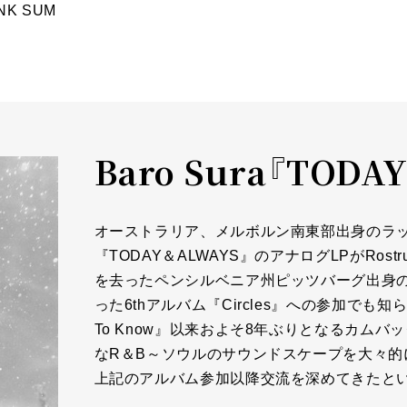
INK SUM
Baro Sura『TODA
オーストラリア、メルボルン南東部出身のラッパ
『TODAY＆ALWAYS』のアナログLPがRos
を去ったペンシルベニア州ピッツバーグ出身のラッ
った6thアルバム『Circles』への参加でも知られるBa
To Know』以来およそ8年ぶりとなるカム
なR＆B～ソウルのサウンドスケープを大々的
上記のアルバム参加以降交流を深めてきたというMac 