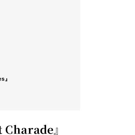
』
ves』
t Charade』