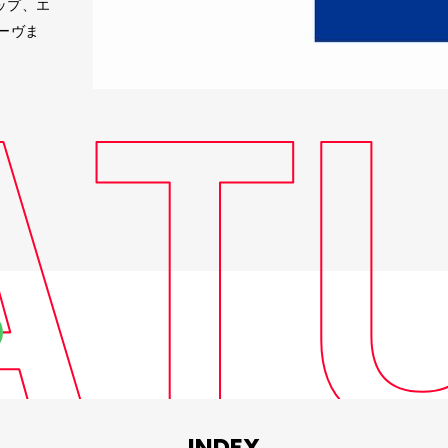
ポップ、エ
ーヴま
INDEX