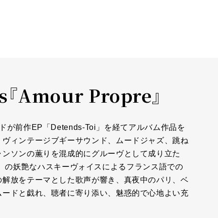
os『Amour Propre』
前作EP「Detends-Toi」を経てアルバム作品を
、ヴィンテージブギーサウンド、ムードジャズ、跳ね
ャンソンの薫りを混成的にグルーヴとして成り立た
・ゼクリ）の妖艶なハスキーヴォイスによるフランス語での
の解放をテーマとした歌声が響き、真夜中のパリ、ベ
ムードと戯れ、聴者に寄り添い、魅惑的で心地よい充