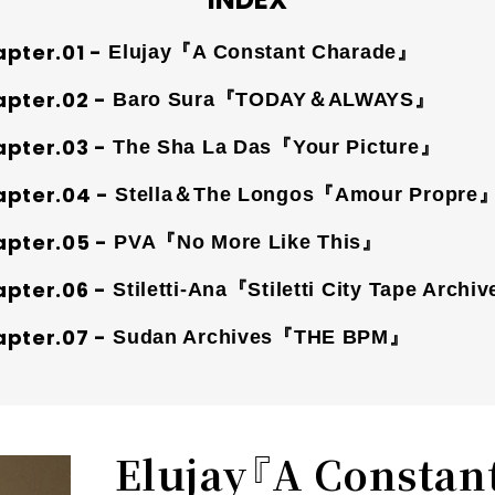
Elujay『A Constant Charade』
Baro Sura『TODAY＆ALWAYS』
The Sha La Das『Your Picture』
Stella＆The Longos『Amour Propre
PVA『No More Like This』
Stiletti-Ana『Stiletti City Tape Archi
Sudan Archives『THE BPM』
Elujay『A Constan