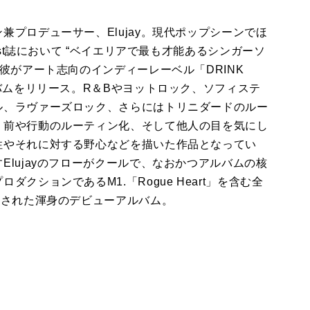
プロデューサー、Elujay。現代ポップシーンでほ
ast誌において “ベイエリアで最も才能あるシンガーソ
彼がアート志向のインディーレーベル「DRINK
ルバムをリリース。R＆Bやヨットロック、ソフィステ
ル、ラヴァーズロック、さらにはトリニダードのルー
り前や行動のルーティン化、そして他人の目を気にし
性やそれに対する野心などを描いた作品となってい
lujayのフローがクールで、なおかつアルバムの核
クションであるM1.「Rogue Heart」を含む全
音された渾身のデビューアルバム。