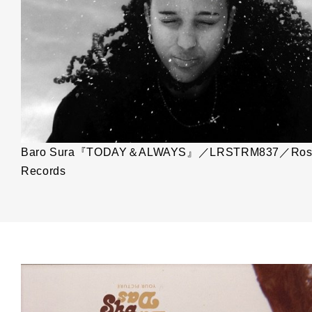
Baro Sura『TODAY＆ALWAYS』／LRSTRM837／Ros
Records