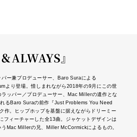
Y＆ALWAYS』
ー兼プロデューサー、Baro Suraによる
trumより登場。惜しまれながら2018年の9月にこの世
パー／プロデューサー、Mac Millerの遺作とな
ro Suraの前作『Just Problems You Need
バック作。ヒップホップを基盤に据えながらドリーミー
にフィーチャーした全13曲。ジャケットデザインは
Millerの兄、Miller McCormickによるもの。