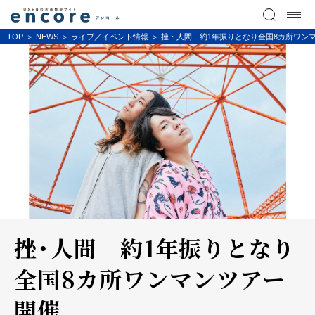
TOP
NEWS
ライブ／イベント情報
挫・人間 約1年振りとなり全国8カ所ワン
挫・人間 約1年振りとなり
全国8カ所ワンマンツアー
開催