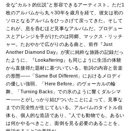
全な"カルト的伝説"と形容できるアーティスト。ただ1
枚のアルバムから丸々30年を歳月を経て、彼女は初の
ソロとなるアルバムをひっさげて戻ってきた。そして
これが、息を呑むほど見事なアルバムだ。プロデュー
スとアレンジを手がけたのは同郷、マックス・リッチ
ャー。たおやかで広がりのある曲と、前作『Just
Another Diamond Day』が実に純粋な旅路の記録だっ
たように、『Lookaftering』も同じように生活の体験
から直接得た題材に基づいている。歌詞の内容と音楽
の形態――「Same But Different」におけるメロディ
の優しい強弱、「Here Before」のヴォーカルの輪
舞、「Turning Backs」での氷のように響くダルシマ
ー――とがしっかり結びついたことによって、見事な
までの完全性が生じてもいる。アルバムのタイトル自
体も、個人的な造語であり、"人でも動物でも、あるい
は何かやるべきこと、面倒を見る必要のあることを、