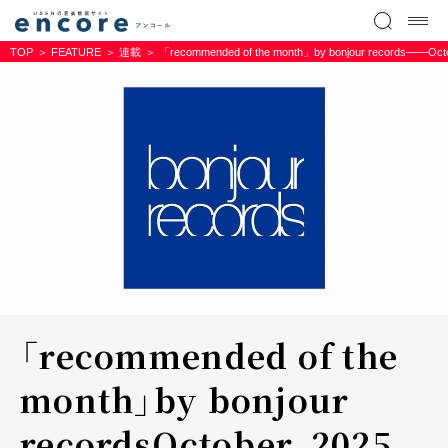
TOP
FEATURE
連載
「recommended of the month」by bonjour records――Octo
「recommended of the
month」by bonjour
records――October, 2025