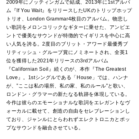
2009年にノッティンガムで結成、2013年に1stアルバ
ム『If You Wait』をリリースしたUKのトリップホップ
トリオ、London Grammar4枚目のアルバム。物悲し
い歌詞をメロンコリックなギターに乗せた、アンビエ
ントで優美なサウンドが特徴的でイギリスを中心に高
い人気を誇る。2度目のブリット・アワード最優秀ブ
リティッシュ・グループ賞にノミネートされ、全英1
位を獲得した2021年リリースの3rdアルバム
『Californian Soil』続くのが、本作『The Greatest
Love』。1stシングルである「House」では、ハンナ
が、”ここは私の場所、私の家、私のルール”と歌い、
ロンドン・グラマーの新たなる軌跡を体現している。
今作は彼らのエモーショナルな歌詞をエレガントなヴ
ォーカルに載せて、創造の自由をセレブレーションし
ており、ジャンルにとらわれずエレクトロニカとポッ
プなサウンドを融合させている。