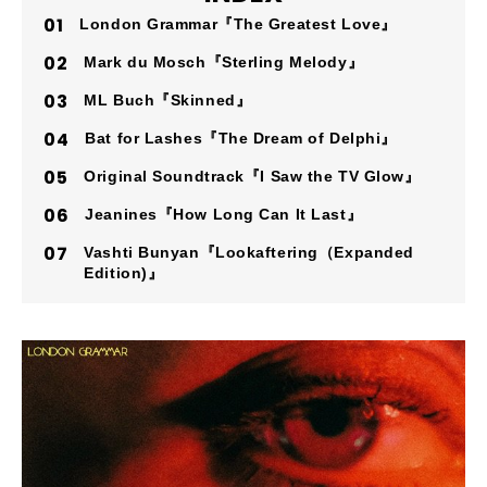
London Grammar『The Greatest Love』
Mark du Mosch『Sterling Melody』
ML Buch『Skinned』
Bat for Lashes『The Dream of Delphi』
Original Soundtrack『I Saw the TV Glow』
Jeanines『How Long Can It Last』
Vashti Bunyan『Lookaftering（Expanded
Edition)』