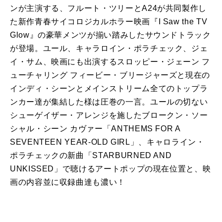
ンが主演する、フルート・ツリーとA24が共同製作し
た新作青春サイコロジカルホラー映画『I Saw the TV
Glow』の豪華メンツが揃い踏みしたサウンドトラック
が登場。ユール、キャラロイン・ポラチェック、ジェ
イ・サム、映画にも出演するスロッピー・ジェーン フ
ューチャリング フィービー・ブリージャーズと現在の
インディ・シーンとメインストリーム全てのトップラ
ンカー達が集結した様は圧巻の一言。ユールの切ない
シューゲイザー・アレンジを施したブロークン・ソー
シャル・シーン カヴァー「ANTHEMS FOR A
SEVENTEEN YEAR-OLD GIRL」、キャロライン・
ポラチェックの新曲「STARBURNED AND
UNKISSED」で聴けるアートポップの現在位置と、映
画の内容並に収録曲達も濃い！