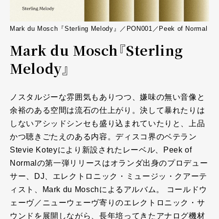
Mark du Mosch『Sterling Melody』／PON001／Peek of Normal
Mark du Mosch『Sterling
Melody』
ノスタルジーな雰囲気もありつつ、嫌味の無い音像と
余裕のある空間は流石の仕上がり。決して暴れたりは
しないアシッドシンセも盛り込まれていたりと、上品
かつ聴きごたえのある内容。ディスコ界のベテラン
Stevie Koteyにより新設されたレーベル、Peek of
Normalの第一弾リリースはオランダ出身のプロデュー
サー、DJ、エレクトロニック・ミュージッ・クアーテ
ィスト、Mark du Moschによるアルバム。 コールドウ
ェーヴ／ニューウェーヴ寄りのエレクトロニック・サ
ウンドを展開しながら、長年培ってきたアナログ機材