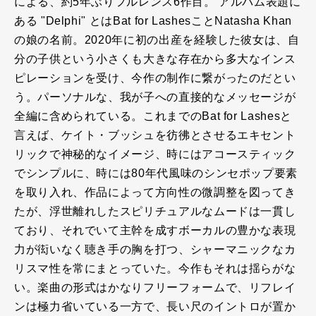
による、約5年ぶりフルレンス6作目。 アルバム表題に
ある "Delphi" とはBat for LashesことNatasha Khan
の娘の名前。2020年に初の出産を経験した彼女は、自
分の子供という小さくも大きな存在から多大なインス
ピレーションを受け、今作の制作に繋がったのだとい
う。パーソナルな、我が子への直接的なメッセージが
全編に含められている。これまでのBat for Lashesと
言えば、ケイト・ブッシュを彷彿とさせるエキセント
リックで神秘的なイメージ、時にはアコースティック
でシンプルに、時には80年代風味のシンセポップ要素
を取り入れ、作品によって方向性の微調整を図ってき
たが、浮世離れしたスピリチュアルなムードは一貫し
ており、それでいて主幹を成すボーカルの豊かな表現
力が衒いなく聴き手の胸を打つ、シャーマニックなカ
リスマ性を常にまとっていた。今作もそれは揺らがな
い。楽曲の形式はかなりフリーフォームで、リフレイ
ンは極力省いている一方で、長い尺のイントロが置か