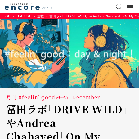
TOP
FEATURE
連載
冨田ラボ「DRIVE WILD」やAndrea Chahayed「On
月刊 #feelin’ good――2025, December
冨田ラボ「DRIVE WILD」
やAndrea
Chahayed「On My