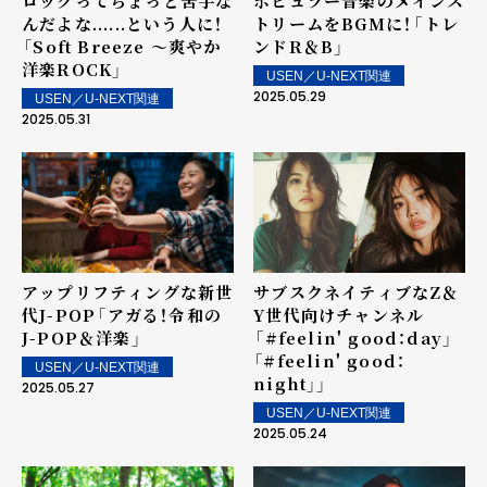
ロックってちょっと苦手な
ポピュラー音楽のメインス
んだよな......という人に！
トリームをBGMに！――「トレ
――「Soft Breeze ～爽やか
ンドR＆B」
洋楽ROCK」
USEN／U-NEXT関連
2025.05.29
USEN／U-NEXT関連
2025.05.31
アップリフティングな新世
サブスクネイティブなZ＆
代J-POP――「アガる！令和の
Y世代向けチャンネル
J-POP＆洋楽」
――「#feelin' good：day」
「#feelin' good：
USEN／U-NEXT関連
night」」
2025.05.27
USEN／U-NEXT関連
2025.05.24