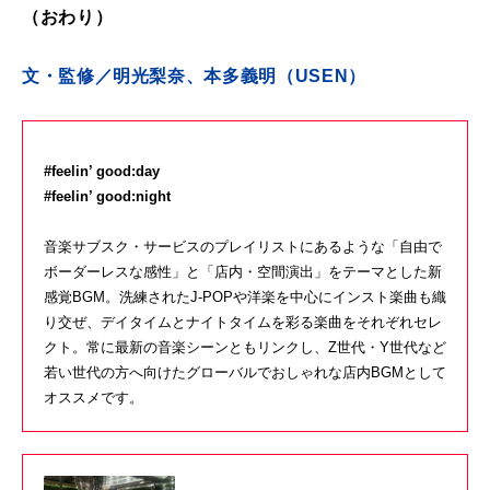
（おわり）
文・監修／明光梨奈、本多義明（
USEN
）
#feelin’ good:day
#feelin’ good:night
音楽サブスク・サービスのプレイリストにあるような「自由で
ボーダーレスな感性」と「店内・空間演出」をテーマとした新
感覚
BGM
。洗練された
J-POP
や洋楽を中心にインスト楽曲も織
り交ぜ、デイタイムとナイトタイムを彩る楽曲をそれぞれセレ
クト。常に最新の音楽シーンともリンクし、
Z
世代・
Y
世代など
若い世代の方へ向けたグローバルでおしゃれな店内
BGM
として
オススメです。