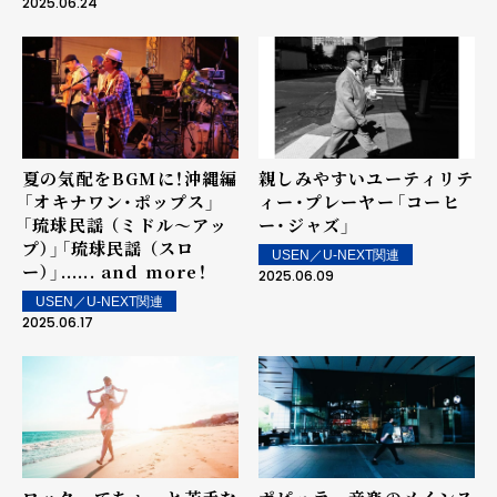
2025.06.24
夏の気配をBGMに！沖縄編
親しみやすいユーティリテ
――「オキナワン・ポップス」
ィー・プレーヤー――「コーヒ
「琉球民謡 （ミドル～アッ
ー・ジャズ」
プ）」「琉球民謡 （スロ
USEN／U-NEXT関連
ー）」...... and more！
2025.06.09
USEN／U-NEXT関連
2025.06.17