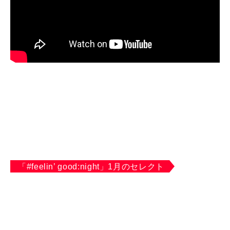
「#feelin’ good:night」1月のセレクト