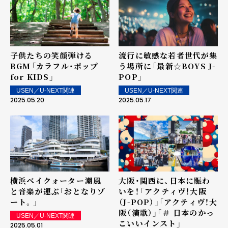
子供たちの笑顔弾ける
流行に敏感な若者世代が集
BGM――「カラフル・ポップ
う場所に――「最新☆BOYS J-
for KIDS」
POP」
USEN／U-NEXT関連
USEN／U-NEXT関連
2025.05.20
2025.05.17
横浜ベイクォーター――潮風
大阪・関西に、日本に賑わ
と音楽が運ぶ「おとなりゾ
いを！――「アクティヴ！大阪
ート。」
（J-POP）」「アクティヴ！大
阪（演歌）」「＃ 日本のかっ
USEN／U-NEXT関連
こいいインスト」
2025.05.01