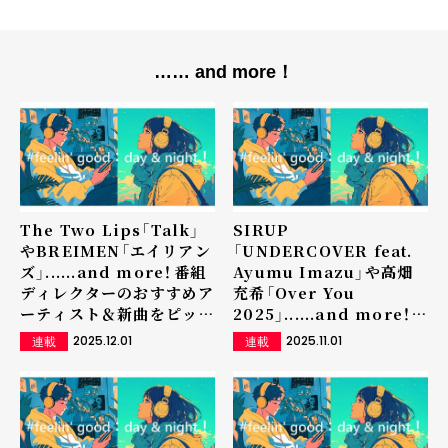
…… and more！
The Two Lips「Talk」
SIRUP
やBREIMEN「エイリアン
「UNDERCOVER feat.
ズ」......and more！――番組
Ayumu Imazu」や高畑
ディレクターのおすすめア
充希「Over You
ーティスト＆新曲をピック
2025」......and more！――
アップ
番組ディレクターのおすす
2025.12.01
2025.11.01
連載
連載
めアーティスト＆新曲をピ
ックアップ