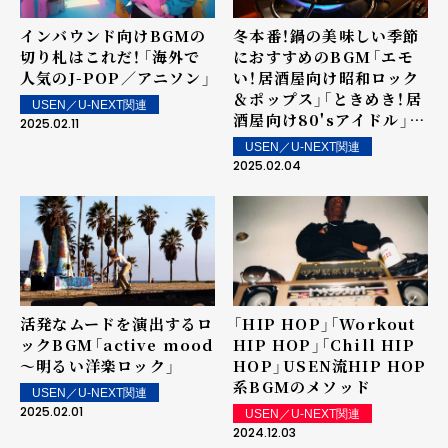
インバウンド向けBGMの
冬本番！鍋の美味しい季節
切り札はこれだ！――「海外で
におすすめのBGM――「エモ
人気のJ-POP／アニソン」
い！居酒屋向け昭和ロック
＆ポップス」「ときめき！居
USEN／U-NEXT関連
酒屋向け80'sアイドル」
2025.02.11
「JAPANESE CITY
USEN／U-NEXT関連
POP」
2025.02.04
活発なムードを演出するロ
「HIP HOP」「Workout
ックBGM――「active mood
HIP HOP」「Chill HIP
～明るい洋楽ロック」
HOP」――USEN流HIP HOP
系BGMのメソッド
USEN／U-NEXT関連
2025.02.01
USEN／U-NEXT関連
2024.12.03