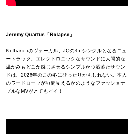
Jeremy Quartus
「
Relapse
」
Nulbarichのヴォーカル、
JQ
の
3rd
シングルとなるニュ
ートラック。エレクトロニックなサウンドに人間的な
温かみもどこか感じさせるシンプルかつ洒落たサウン
ドは、
2026
年のこの冬にぴったりかもしれない。本人
のワードローブが垣間見えるかのようなファッショナ
ブルな
MV
がとてもイイ！