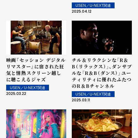
USEN／U-NEXT関連
2025.04.12
映画『セッション デジタル
チル＆リラクシンな「R＆
リマスター』に宿された狂
B（リラックス）」、ダンサブ
気と情熱――スクリーン越し
ルな「R＆B（ダンス）」――ユー
に聴こえるジャズ
ティリティに優れたふたつ
のR＆Bチャンネル
USEN／U-NEXT関連
2025.03.22
USEN／U-NEXT関連
2025.03.11