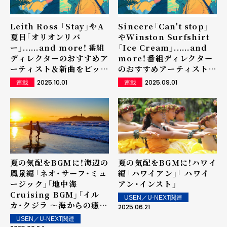
Leith Ross 「Stay」やA
Sincere「Can't stop」
夏目「オリオンリバ
やWinston Surfshirt
ー」......and more！――番組
「Ice Cream」......and
ディレクターのおすすめア
more！――番組ディレクター
ーティスト＆新曲をピック
のおすすめアーティスト＆
アップ
新曲をピックアップ
2025.10.01
2025.09.01
連載
連載
夏の気配をBGMに！海辺の
夏の気配をBGMに！ハワイ
風景編――「ネオ・サーフ・ミュ
編――「ハワイアン」「 ハワイ
ージック」「地中海
アン・インスト」
Cruising BGM」「イル
USEN／U-NEXT関連
カ・クジラ ～海からの癒し
2025.06.21
～」
USEN／U-NEXT関連