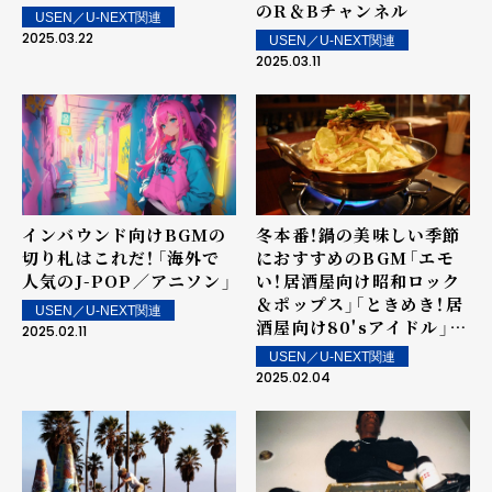
のR＆Bチャンネル
USEN／U-NEXT関連
2025.03.22
USEN／U-NEXT関連
2025.03.11
インバウンド向けBGMの
冬本番！鍋の美味しい季節
切り札はこれだ！――「海外で
におすすめのBGM――「エモ
人気のJ-POP／アニソン」
い！居酒屋向け昭和ロック
＆ポップス」「ときめき！居
USEN／U-NEXT関連
酒屋向け80'sアイドル」
2025.02.11
「JAPANESE CITY
USEN／U-NEXT関連
POP」
2025.02.04