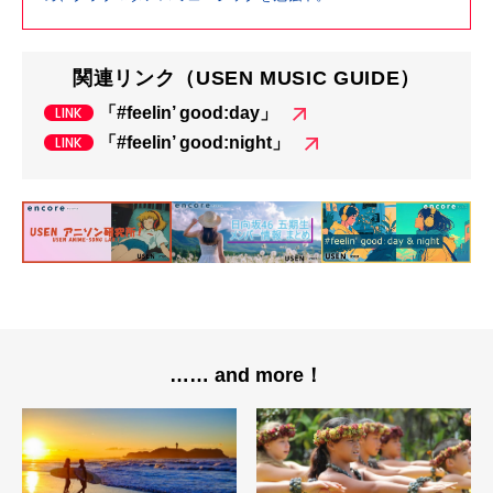
関連リンク（USEN MUSIC GUIDE）
「#feelin’ good:day」
「#feelin’ good:night」
…… and more！