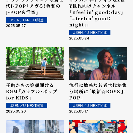
代J-POP――「アガる！令和の
Y世代向けチャンネル
J-POP＆洋楽」
――「#feelin' good：day」
「#feelin' good：
USEN／U-NEXT関連
night」」
2025.05.27
USEN／U-NEXT関連
2025.05.24
子供たちの笑顔弾ける
流行に敏感な若者世代が集
BGM――「カラフル・ポップ
う場所に――「最新☆BOYS J-
for KIDS」
POP」
USEN／U-NEXT関連
USEN／U-NEXT関連
2025.05.20
2025.05.17