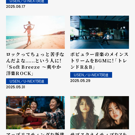
USEN／U-NEXT関連
2025.06.17
ロックってちょっと苦手な
ポピュラー音楽のメインス
んだよな......という人に！
トリームをBGMに！――「トレ
――「Soft Breeze ～爽やか
ンドR＆B」
洋楽ROCK」
USEN／U-NEXT関連
2025.05.29
USEN／U-NEXT関連
2025.05.31
アップリフティングな新世
サブスクネイティブなZ＆