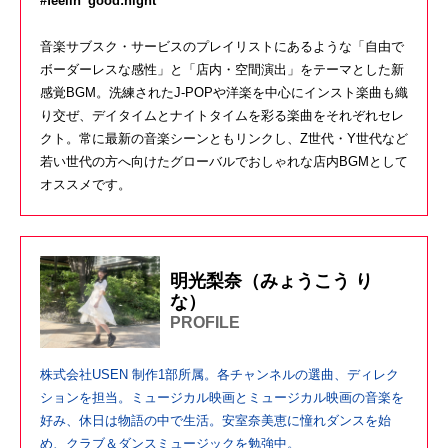
#feelin’ good:night
音楽サブスク・サービスのプレイリストにあるような「自由で
ボーダーレスな感性」と「店内・空間演出」をテーマとした新
感覚
BGM
。洗練された
J-POP
や洋楽を中心にインスト楽曲も織
り交ぜ、デイタイムとナイトタイムを彩る楽曲をそれぞれセレ
クト。常に最新の音楽シーンともリンクし、
Z
世代・
Y
世代など
若い世代の方へ向けたグローバルでおしゃれな店内
BGM
として
オススメです。
明光梨奈（みょうこう り
な）
PROFILE
株式会社USEN 制作1部所属。各チャンネルの選曲、ディレク
ションを担当。ミュージカル映画とミュージカル映画の音楽を
好み、休日は物語の中で生活。安室奈美恵に憧れダンスを始
め、クラブ＆ダンスミュージックを勉強中。