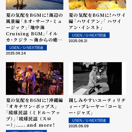
夏の気配をBGMに！海辺の
夏の気配をBGMに！ハワイ
風景編――「ネオ・サーフ・ミュ
編――「ハワイアン」「 ハワイ
ージック」「地中海
アン・インスト」
Cruising BGM」「イル
USEN／U-NEXT関連
カ・クジラ ～海からの癒し
2025.06.21
～」
USEN／U-NEXT関連
2025.06.24
夏の気配をBGMに！沖縄編
親しみやすいユーティリテ
――「オキナワン・ポップス」
ィー・プレーヤー――「コーヒ
「琉球民謡 （ミドル～アッ
ー・ジャズ」
プ）」「琉球民謡 （スロ
USEN／U-NEXT関連
ー）」...... and more！
2025.06.09