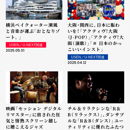
横浜ベイクォーター――潮風
大阪・関西に、日本に賑わ
と音楽が運ぶ「おとなりゾ
いを！――「アクティヴ！大阪
ート。」
（J-POP）」「アクティヴ！大
阪（演歌）」「＃ 日本のかっ
USEN／U-NEXT関連
こいいインスト」
2025.05.01
USEN／U-NEXT関連
2025.04.12
映画『セッション デジタル
チル＆リラクシンな「R＆
リマスター』に宿された狂
B（リラックス）」、ダンサブ
気と情熱――スクリーン越し
ルな「R＆B（ダンス）」――ユー
に聴こえるジャズ
ティリティに優れたふたつ