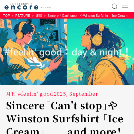
TOP
FEATURE
連載
Sincere「Can't stop」やWinston Surfshirt 「
月刊 #feelin’ good――2025, September
Sincere「Can't stop」や
Winston Surfshirt 「Ice
Cream」......and more！――