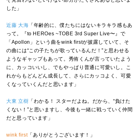
した」
近藤 大海
「年齢的に、僕たちにはないキラキラ感もあ
って。『
to HEROes ~TOBE 3rd Super Live
〜』で
「
Apollon
」という曲を
wink first
が披露していて、そ
の曲には“この子たちが歌っているんだ！”と思わせる
ようなギャップもあって。秀侑くんが言っていたよう
に、カッコいいし、でもやっぱり普通に可愛いし。こ
れからもどんどん成長して、さらにカッコよく、可愛
くなっていくんだと思います」
大東 立樹
「わかる！ スターだよね。だから、“負けた
くない！”と思いますし、今後も一緒に戦っていく仲間
だと思っています」
wink first
「ありがとうございます！」