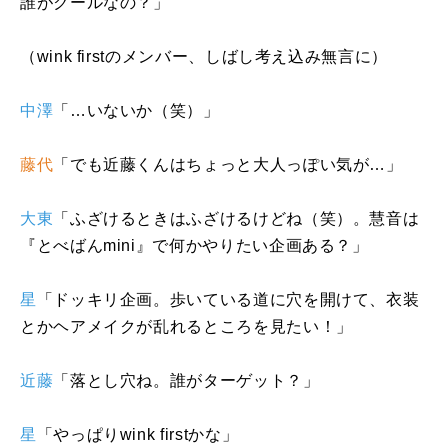
誰がクールなの？」
（
wink first
のメンバー、しばし考え込み無言に）
中澤
「…いないか（笑）」
藤代
「でも近藤くんはちょっと大人っぽい気が…」
大東
「ふざけるときはふざけるけどね（笑）。慧音は
『とべばん
mini
』で何かやりたい企画ある？」
星
「ドッキリ企画。歩いている道に穴を開けて、衣装
とかヘアメイクが乱れるところを見たい！」
近藤
「落とし穴ね。誰がターゲット？」
星
「やっぱり
wink first
かな」