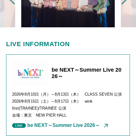
LIVE INFORMATION
be NEXT～Summer Live 20
26～
2026年
8
月
10
日（月）～
8
月
13
日（木）
CLASS SEVEN
公演
2026年
8
月
15
日（土）～
8
月
17
日（木）
wink
first
(TRAINEE)
/
TRAINEE
公演
会場：東京
NEW PIER HALL
be NEXT～Summer Live 2026～