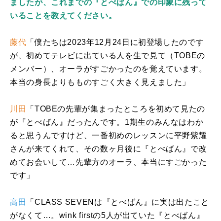
ましたが、これまでの『とべばん』での印象に残って
いることを教えてください。
藤代
「僕たちは
2023
年
12
月
24
日に初登場したのです
が、初めてテレビに出ている人を生で見て（
TOBE
の
メンバー）、オーラがすごかったのを覚えています。
本当の身長よりもものすごく大きく見えました」
川田
「
TOBE
の先輩が集まったところを初めて見たの
が『とべばん』だったんです。
1
期生のみんなはわか
ると思うんですけど、一番初めのレッスンに平野紫耀
さんが来てくれて、その数ヶ月後に『とべばん』で改
めてお会いして…先輩方のオーラ、本当にすごかった
です」
高田
「
CLASS SEVEN
は『とべばん』に実は出たこと
がなくて…。
wink first
の5人が出ていた『とべばん』