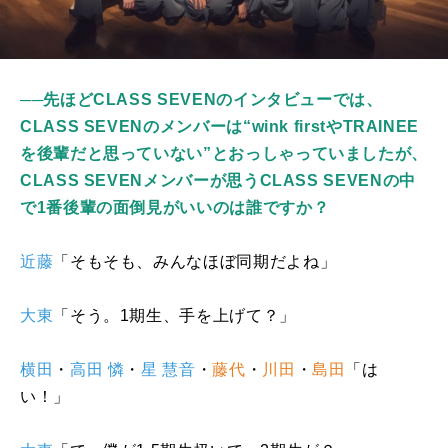
──先ほどCLASS SEVENのインタビューでは、
CLASS SEVENのメンバーは“wink firstやTRAINEE
を後輩だと思っていない”とおっしゃっていましたが、
CLASS SEVENメンバーが思うCLASS SEVENの中
で1番後輩の面倒見がいいのは誰ですか？
近藤
「そもそも、みんなほぼ同期だよね」
大東
「そう。
1
期生、手を上げて？」
横田
・
高田 憐
・
星 慧音
・
藤代
・
川田
・
島田
「は
い！」