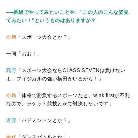
──番組でやってみたいことや、“この人のこんな姿見
てみたい！”というものはありますか？
松﨑
「スポーツ大会とか？」
一同「おお！」
髙野
「スポーツ大会なら
CLASS SEVEN
は負けない
よ。フィジカルの強い横田がいるから！」
松﨑
「体格で勝負するスポーツだと、
wink first
が不利
なので、ラケット競技とかで対決したいです」
近藤
「バドミントンとか？」
藤代
「ダンスバトルとか！」