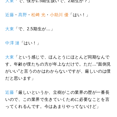
大東
「で、僕が
1.5
期生扱いで、
2
期生が？」
近藤
・
髙野
・
松﨑 光
・
小助川 優
「はい！」
大東
「で、
2.5
期生が…」
中澤 漣
「はい！」
大東
「という感じで、ほんとうにほとんど同期なんで
す。年齢が僕たちの方が年上なだけで。ただ…“面倒見
がいい”と言うのかはわからないですが、厳しいのは僕
だと思います」
近藤
「厳しいというか、立樹がこの業界の歴が一番長
いので、この業界で生きていくために必要なことを言
ってくれるんです。今はあまりやってないけど」