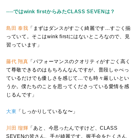
──ではwink firstからみたCLASS SEVENは？
島田 泰我
「まずはダンスがすごく綺麗です…すごく揃
っていて。そこは
wink first
にはないところなので、見
習っています」
藤代 翔真
「パフォーマンスのクオリティがすごく高く
て尊敬できるのはもちろんなんですが、普段しゃべっ
ているだけでも優しさを感じて…でも時々厳しいとい
うか。僕たちのことを思ってくださっている愛情を感
じるんです」
大東
「しっかりしているな〜」
川田 瑠輝
「あと、今思ったんですけど、
CLASS
SEVEN
の皆さん、手が綺麗です。握手会をたくさん