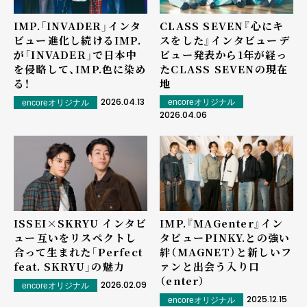
IMP.「INVADER」インタ
CLASS SEVEN『心にキ
ビュー――進化し続けるIMP.
スをした』インタビュー――デ
が「INVADER」で日本中
ビュー発表から1年が経っ
を侵略して、IMP.色に染め
たCLASS SEVENの現在
る！
地
2026.04.13
encoreオリジナル
encoreオリジナル
2026.04.06
ISSEI×SKRYU インタビ
IMP.『MAGenter』イン
ュー――互いをリスペクトし
タビュー――PINKY.との強い
合って生まれた「Perfect
絆（MAGNET）と新しいフ
feat. SKRYU」の魅力
ァンと出会う入り口
（enter）
2026.02.09
encoreオリジナル
2025.12.15
encoreオリジナル