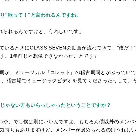
り“歌って！”と言われるんですね。
れられるんですけど、うれしいです」
ているときに
CLASS SEVEN
の動画が流れてきて、“僕だ！
ます。
1
年前じゃ想像できなかったことです」
時期が、ミュージカル『コレット』の稽古期間とかぶってい
り、稽古場でミュージックビデオを見てくださったりして。
んじゃない方もいらっしゃったということですか？
いや、でも僕は別にいいんですよ。もちろん僕以外のメンバ
い気持ちもありますけど、メンバーが褒められるのはうれし