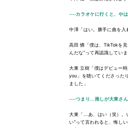
──カラオケに行くと、やは
中澤「はい。勝手に曲を入
高田 憐「僕は、
TikTok
を見
んだな”って再認識してい
大東 立樹「僕はデビュー
you
」を聴いてくださった
ました」
──つまり…推しが大東さ
大東「…あ、はい（笑）。
い”って言われると、悔し