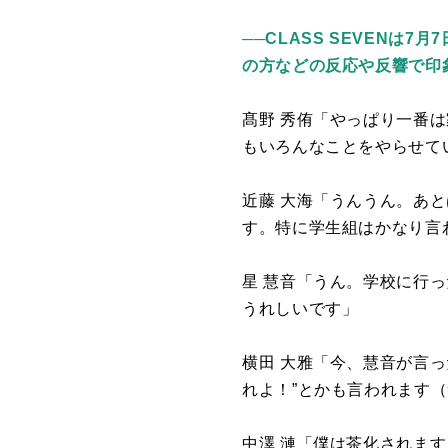
──CLASS SEVENは
の方などの反応や反響で印
髙野 秀侑「やっぱり一番
もいろんなことをやらせて
近藤 大海「うんうん。あと
す。特に学生組はかなり言
星 慧音「うん。学校に行
うれしいです」
横田 大雅「今、慧音が言っ
れよ！”とかも言われます
中澤 漣「僕は茶化されま