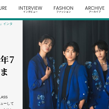
URE
INTERVIEW
FASHION
ARCHIVE
インタビュー
ファッション
アーカイブ
ou』インタ
7年7
深ま
ASS
デビューして