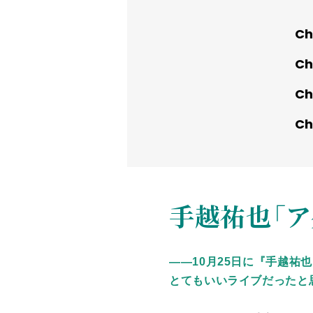
手越祐也「アダ
――10月25日に『手越祐也 L
とてもいいライブだったと