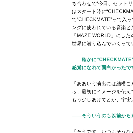
ち合わせで“今日、セット
はスタート時に“
CHECKMA
で“
CHECKMATE
”って入
ングに使われている音楽と
「
MAZE WORLD
」にした
世界に潜り込んでいくって
――確かに“CHECKMA
感覚になれて面白かったで
「ああいう演出には結構こ
ら、最初にイメージを伝え
もう少しあけてとか、宇宙
――そういうのも以前から
「そうです。いつもそうな