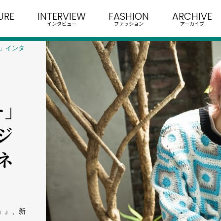
URE
INTERVIEW
FASHION
ARCHIVE
インタビュー
ファッション
アーカイブ
」インタ
」
ジ
ネ
TE」』、新