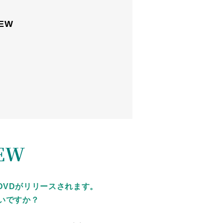
EW
EW
ay&DVDがリリースされます。
いですか？