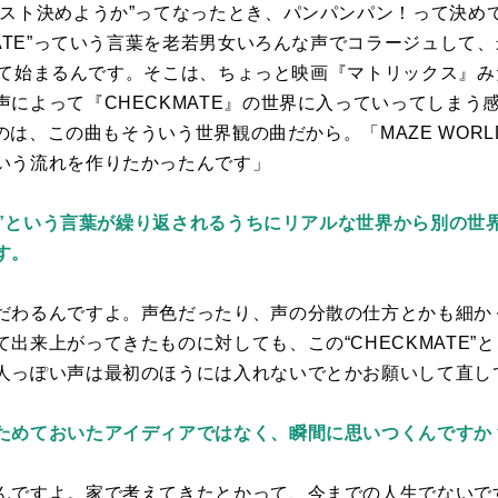
リスト決めようか”ってなったとき、パンパンパン！って決め
TE
”っていう言葉を老若男女いろんな声でコラージュして、
って始まるんです。そこは、ちょっと映画『マトリックス』
声によって『
CHECKMATE
』の世界に入っていってしまう感
のは、この曲もそういう世界観の曲だから。「
MAZE WORL
いう流れを作りたかったんです」
TE”という言葉が繰り返されるうちにリアルな世界から別の
す。
だわるんですよ。声色だったり、声の分散の仕方とかも細か
て出来上がってきたものに対しても、この“
CHECKMATE
”と
人っぽい声は最初のほうには入れないでとかお願いして直し
ためておいたアイディアではなく、瞬間に思いつくんですか
んですよ。家で考えてきたとかって、今までの人生でないで