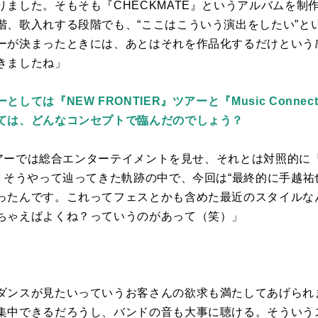
りました。そもそも『
CHECKMATE
』というアルバムを制
階、歌入れする段階でも、“ここはこういう演出をしたい”と
ーが決まったときには、あとはそれを作品化するだけという
きましたね」
しては『NEW FRONTIER』ツアーと『Music Conn
ては、どんなコンセプトで臨んだのでしょう？
アーでは総合エンターテイメントを見せ、それとは対照的に
。そうやって辿ってきた軌跡の中で、今回は“最終的に手越祐
ったんです。これってフェスとかも含めた最近のスタイルな
ちゃえばよくね？っていうのがあって（笑）」
。
ダンスが見たいっていうお客さんの欲求も満たしてあげられ
集中できるだろうし、バンドの音も大事に聴ける。そういう