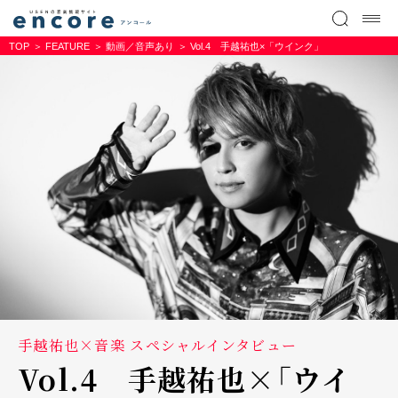
TOP
FEATURE
動画／音声あり
Vol.4 手越祐也×「ウインク」
手越祐也×音楽 スペシャルインタビュー
Vol.4 手越祐也×「ウイ