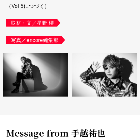
（Vol.5につづく）
取材・文／星野 櫻
写真／encore編集部
Message from 手越祐也