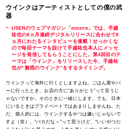
ウインクはアーティストとしての僕の武
器
USENのウェブマガジン「encore」では、手越
祐也の6ヵ月連続デジタルリリースに合わせて6
ヵ月にわたるインタビューを連載！せっかくな
ので毎回テーマを設けて手越祐也本人にメッセ
ージを発信してもらうことにした。第4回目のテ
ーマは「ウインク」をリリースした今、手越祐
也が“魅惑のウインク”をするタイミング。
ウインクって海外に行くとしますよね。ごはん屋やバ
ーに行ったとき、お店の方に“ありがとう”って言うじ
ゃないですか。そのときに一緒にします。でも、日本
にいるときはプライベートではあまりしませんね。た
だ、個人的には、ウインクするやつは嫌いじゃないで
すよ（笑）。“バカだな～”って思うけど、“いいやつだ