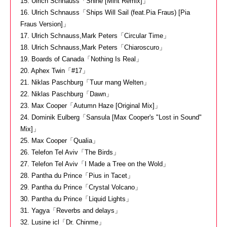
15. Ulrich Schnauss「Shine [Mint Remix]」
16. Ulrich Schnauss「Ships Will Sail (feat.Pia Fraus) [Pia
Fraus Version]」
17. Ulrich Schnauss,Mark Peters「Circular Time」
18. Ulrich Schnauss,Mark Peters「Chiaroscuro」
19. Boards of Canada「Nothing Is Real」
20. Aphex Twin「#17」
21. Niklas Paschburg「Tuur mang Welten」
22. Niklas Paschburg「Dawn」
23. Max Cooper「Autumn Haze [Original Mix]」
24. Dominik Eulberg「Sansula [Max Cooper's "Lost in Sound"
Mix]」
25. Max Cooper「Qualia」
26. Telefon Tel Aviv「The Birds」
27. Telefon Tel Aviv「I Made a Tree on the Wold」
28. Pantha du Prince「Pius in Tacet」
29. Pantha du Prince「Crystal Volcano」
30. Pantha du Prince「Liquid Lights」
31. Yagya「Reverbs and delays」
32. Lusine icl「Dr. Chinme」