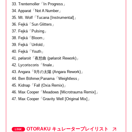
33. Trentemoller「In Progress」
34. Apparat「Not A Number」
35. Mt. Wolf「Tucana [Instrumental]」
36. Fejká「Sun Glitters」
37. Fejká「Pulsing」
38. Fejká「Bloom」
39. Fejká「Unfold」
40. Fejká「Youth」
41. pølaroit「夜想曲 (pølaroit Rework)」
42. Lycoriscoris「finale」
43. Angara「9月の太陽 (Angara Rework)」
44. Ben Böhmer,Panama「Weightless」
45. Kidnap「Fall (Oxia Remix)」
46. Max Cooper「Meadows [Microtrauma Remix]」
47. Max Cooper「Gravity Well [Original Mix]」
OTORAKU キュレータープレイリスト