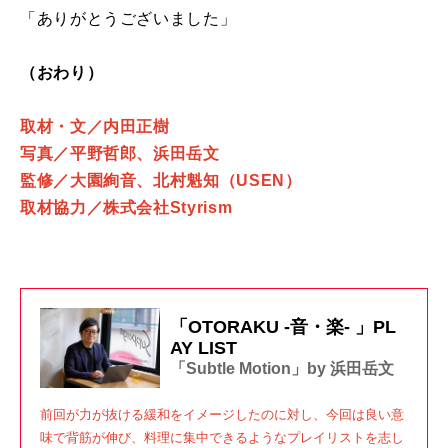
「ありがとうございました」
（おわり）
取材・文／内田正樹
写真／平野哲郎、浜田岳文
監修／大園絢音、北村魁知（USEN）
取材協力／株式会社Styrism
「OTORAKU -音・楽- 」PL
AY LIST
「Subtle Motion」by 浜田岳文
前回が力が抜ける緩和をイメージしたのに対し、今回は良い意
味で背筋が伸び、料理に集中できるようなプレイリストを志し