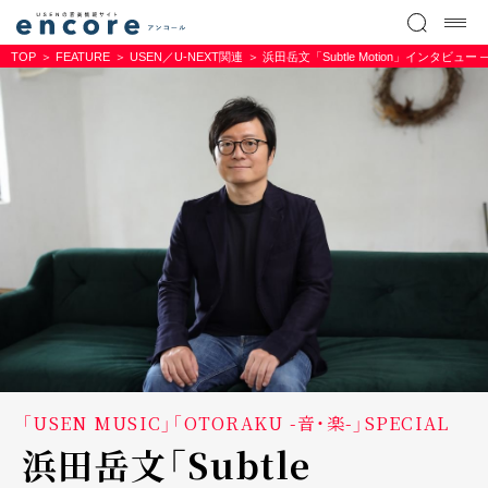
TOP
FEATURE
USEN／U-NEXT関連
浜田岳文「Subtle Motion」インタビ
「USEN MUSIC」「OTORAKU -音・楽-」SPECIAL
浜田岳文「Subtle