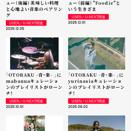
ュー（後編）――美味しい料理
ュー（前編）――"Foodie"と
と心地よい音楽のペアリン
いう生きざま
グ
USEN／U-NEXT関連
2025.12.01
USEN／U-NEXT関連
2025.12.05
「OTORAKU -音・楽- 」に
「OTORAKU -音・楽- 」に
mabanuaキュレーショ
yurinasiaキュレーショ
ンのプレイリストがローン
ンのプレイリストがローン
チ！
チ！
USEN／U-NEXT関連
USEN／U-NEXT関連
2025.10.01
2025.06.02