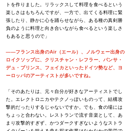
トを作りました。リラックスして料理を食べるという
楽しさはもちろんですが、一方で、出てくる料理に緊
張したり、静かに心を踊らせながら、ある種の真剣勝
負のように料理と向き合いながら食べるという楽しさ
もあると思うので」
――フランス出身のAir（エール）、ノルウェー出身の
ロイクソップに、クリスチャン・レフラー、パンサ・
デュ・プリンス、フェイカといったドイツ勢など、ヨ
ーロッパのアーティストが多いですね。
「そのあたりは、元々自分が好きなアーティストでし
た。エレクトロニカやテクノっぽいものって、結構攻
撃的だったりするじゃないですか。でも、食の場には
ちょっと合わない。レストランで流す音楽として、あ
まり攻撃的すぎず、かつダークすぎないようなストラ
イクゾーンを狙える曲を探す作業はなかなかの苦労で