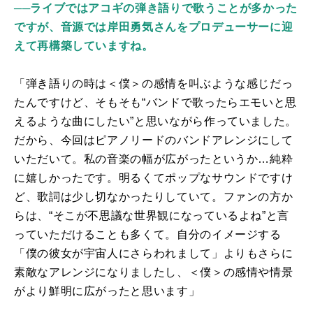
──ライブではアコギの弾き語りで歌うことが多かった
ですが、音源では岸田勇気さんをプロデューサーに迎
えて再構築していますね。
「弾き語りの時は＜僕＞の感情を叫ぶような感じだっ
たんですけど、そもそも“バンドで歌ったらエモいと思
えるような曲にしたい”と思いながら作っていました。
だから、今回はピアノリードのバンドアレンジにして
いただいて。私の音楽の幅が広がったというか…純粋
に嬉しかったです。明るくてポップなサウンドですけ
ど、歌詞は少し切なかったりしていて。ファンの方か
らは、“そこが不思議な世界観になっているよね”と言
っていただけることも多くて。自分のイメージする
「僕の彼女が宇宙人にさらわれまして」よりもさらに
素敵なアレンジになりましたし、＜僕＞の感情や情景
がより鮮明に広がったと思います」