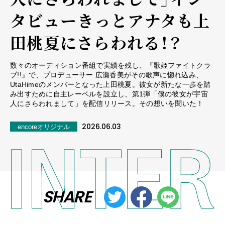
タビュー――きっとアナタも上
田桃夏にさらわれる！？
数々のオーディション番組で実績を残し、『歌姫ファイトクラ
ブ!!』で、プロデューサー 広瀬香美がその歌声に惚れ込み、
UtaHimeのメンバーとなった上田桃夏。彼女が新たな一歩を踏
み出すために自主レーベルを設立し、第1弾「僕の彼女が宇宙
人にさらわれまして」を配信リリース。その想いを聞いた！
2026.06.03
encoreオリジナル
SHARE