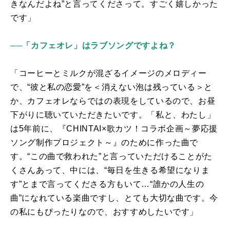
きなんだよね”と言ってくださって。すごく嬉しかった
です」
──「カフェオレ」はラブソングですよね？
「コーヒーとミルクが混ざるイメージのメロディー
で、“彼と私の恋愛”を＜消えない泡は残っている＞と
か、カフェオレならではの表現をしているので、お昼
下がりに聴いていただきたいです。「私と、わたし」
は
5
年前に、『
CHINTAI×
歌カツ！コラボ企画～夢応援
ソング制作プロジェクト～』のために作った曲で
す。“この曲で救われた”と言っていただけることがた
くさんあって、中には、“毎日を生きる希望になりま
す”とまで言ってくださる方もいて…“誰かの人生の
曲”になれている楽曲ですし、とても大切な曲です。今
の私にもぴったりなので、おすすめしたいです」