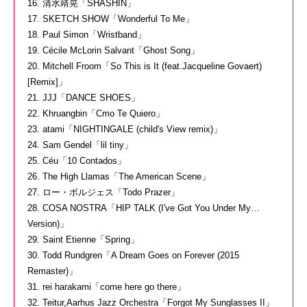
16. 清水靖晃「SHASHIN」
17. SKETCH SHOW「Wonderful To Me」
18. Paul Simon「Wristband」
19. Cécile McLorin Salvant「Ghost Song」
20. Mitchell Froom「So This is It (feat.Jacqueline Govaert)
[Remix]」
21. JJJ「DANCE SHOES」
22. Khruangbin「Cmo Te Quiero」
23. atami「NIGHTINGALE (child's View remix)」
24. Sam Gendel「lil tiny」
25. Céu「10 Contados」
26. The High Llamas「The American Scene」
27. ロー・ボルジェス「Todo Prazer」
28. COSA NOSTRA「HIP TALK (I've Got You Under My…
Version)」
29. Saint Etienne「Spring」
30. Todd Rundgren「A Dream Goes on Forever (2015
Remaster)」
31. rei harakami「come here go there」
32. Teitur,Aarhus Jazz Orchestra「Forgot My Sunglasses II」