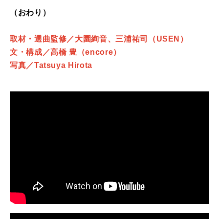
（おわり）
取材・選曲監修／大園絢音、三浦祐司（USEN）
文・構成／高橋 豊（encore）
写真／Tatsuya Hirota