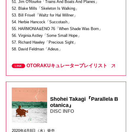
51. Jim O'Rourke「Trains And Boats And Planes」
52. Blake Mills「Skeleton Is Walking」
53. Bill Frisell「Waltz for Hal Willner」
54. Herbie Hancock「Succotash」
55. HARMONIA&ENO 76「When Shade Was Born」
56. Virginia Astley「Some Small Hope」
57. Richard Hawley「Precious Sight」
58. David Feldman「Adeus」
OTORAKUキュレータープレイリスト
Shohei Takagi『Parallela B
otanica』
DISC INFO
2020年4月8日（水）発売