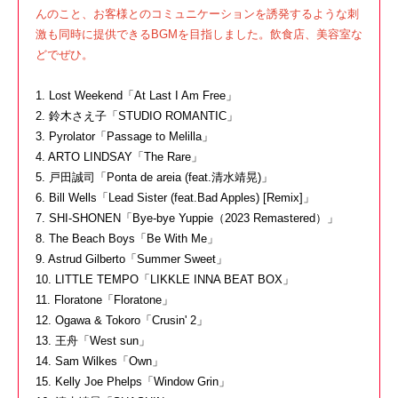
んのこと、お客様とのコミュニケーションを誘発するような刺
激も同時に提供できるBGMを目指しました。飲食店、美容室な
どでぜひ。
1. Lost Weekend「At Last I Am Free」
2. 鈴木さえ子「STUDIO ROMANTIC」
3. Pyrolator「Passage to Melilla」
4. ARTO LINDSAY「The Rare」
5. 戸田誠司「Ponta de areia (feat.清水靖晃)」
6. Bill Wells「Lead Sister (feat.Bad Apples) [Remix]」
7. SHI-SHONEN「Bye-bye Yuppie（2023 Remastered）」
8. The Beach Boys「Be With Me」
9. Astrud Gilberto「Summer Sweet」
10. LITTLE TEMPO「LIKKLE INNA BEAT BOX」
11. Floratone「Floratone」
12. Ogawa & Tokoro「Crusin' 2」
13. 王舟「West sun」
14. Sam Wilkes「Own」
15. Kelly Joe Phelps「Window Grin」