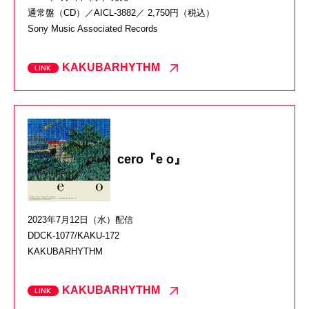
通常盤（CD）／AICL-3882／ 2,750円（税込）
Sony Music Associated Records
KAKUBARHYTHM
cero『e o』
2023年7月12日（水）配信
DDCK-1077/KAKU-172
KAKUBARHYTHM
KAKUBARHYTHM