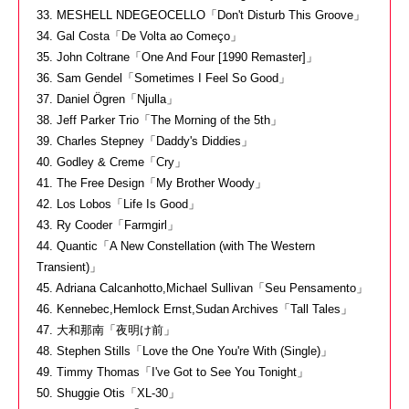
33. MESHELL NDEGEOCELLO「Don't Disturb This Groove」
34. Gal Costa「De Volta ao Começo」
35. John Coltrane「One And Four [1990 Remaster]」
36. Sam Gendel「Sometimes I Feel So Good」
37. Daniel Ögren「Njulla」
38. Jeff Parker Trio「The Morning of the 5th」
39. Charles Stepney「Daddy's Diddies」
40. Godley & Creme「Cry」
41. The Free Design「My Brother Woody」
42. Los Lobos「Life Is Good」
43. Ry Cooder「Farmgirl」
44. Quantic「A New Constellation (with The Western
Transient)」
45. Adriana Calcanhotto,Michael Sullivan「Seu Pensamento」
46. Kennebec,Hemlock Ernst,Sudan Archives「Tall Tales」
47. 大和那南「夜明け前」
48. Stephen Stills「Love the One You're With (Single)」
49. Timmy Thomas「I've Got to See You Tonight」
50. Shuggie Otis「XL-30」