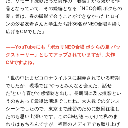
た。リモート撮影だった前作の「春編」から繋がる作
品となっていて、その続編となる「NEO合唱 ボクらの
夏」篇は、春の撮影で会うことができなかったヒロイ
ンの汐谷友希さんと学生たち計36名がNEO合唱を繰り
広げるCMでした」
――YouTubeにも「ポカリNEO合唱 ボクらの夏 バッ
クストーリー」としてアップされていますが、大作
CMですよね。
「世の中はまだコロナウイルスに翻弄されている時期
でしたが、現場では”やっとみんなと会えた、話せ
た”という喜びで感情剥き出し。長期間に及ぶ撮影とい
うのもあって最後は涙涙でしたね。大人数でのダンス
シーンでしたので、東京まで練習のために数回往復し
たのも思い出深いです。このCMがきっかけで私のま
わりはもちろんですが、福岡のメディアでも取り上げ