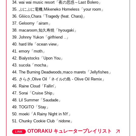
34. wai wai music resort「夜の思惑～Last Bolero」
35. ぷにぷに電機,Mikeneko Homeless「your room」
36. Gliiico,Chara「Tragedy (feat. Chara)」
37. Geloomy「airam」
38. macaroom,知久寿焼「hyougaki」
39. Johnny Yukon「girlfriend ..」
40. hard life「ocean view」
41. emory「moth」
42. Bialystocks「Upon You」
43. sucola「mocha」
44. The Burning Deadwoods,maco marets「Jellyfishes」
45. さらさ,Olive Oil「ネイルの島 - Olive Oil Remix」
46. Raine Cloud「Fallin'」
47. Sorai「Cruise Ship」
48. Lil Summer「Saudade」
49. TOGITO「Stay」
50. moeki「A Rainy Night in NY」
51. Chunky Cookie Club「nidone」
OTORAKU キュレータープレイリスト