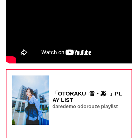
「OTORAKU -音・楽- 」PL
AY LIST
daredemo odorouze playlist