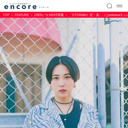
TOP
FEATURE
USEN／U-NEXT関連
「OTORAKU -音・楽- 」にyurina