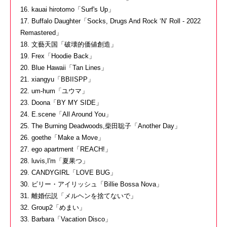
16. kauai hirotomo「Surf's Up」
17. Buffalo Daughter「Socks, Drugs And Rock ‘N’ Roll - 2022
Remastered」
18. 文藝天国「破壊的価値創造」
19. Frex「Hoodie Back」
20. Blue Hawaii「Tan Lines」
21. xiangyu「BBIISPP」
22. um-hum「ユウマ」
23. Doona「BY MY SIDE」
24. E.scene「All Around You」
25. The Burning Deadwoods,柴田聡子「Another Day」
26. goethe「Make a Move」
27. ego apartment「REACH!」
28. luvis,I'm「夏果つ」
29. CANDYGIRL「LOVE BUG」
30. ビリー・アイリッシュ「Billie Bossa Nova」
31. 離婚伝説「メルヘンを捨てないで」
32. Group2「めまい」
33. Barbara「Vacation Disco」