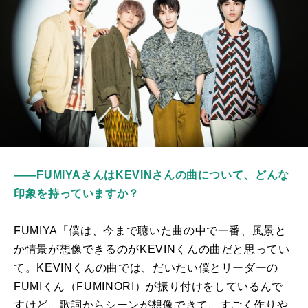
――FUMIYAさんはKEVINさんの曲について、どんな
印象を持っていますか？
FUMIYA「僕は、今まで聴いた曲の中で一番、風景と
か情景が想像できるのが
KEVIN
くんの曲だと思ってい
て。
KEVIN
くんの曲では、だいたい僕とリーダーの
FUMI
くん（
FUMINORI
）が振り付けをしているんで
すけど、歌詞からシーンが想像できて、すごく作りや