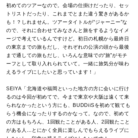
初めてのツアーなので。会場の仕掛けだったり、セッ
トリストだったり、これまでとまた違う驚きがあるか
も！？しれません。ツアータイトルが“ジャーニー”な
ので、それに合わせてみなさんと旅をするようなイメ
ージで考えているんですけど。初日の札幌から最終日
の東京までの旅もだし、それぞれの公演の頭から最後
まで通しての旅もだし、いろんな意味での“旅”がモチ
ーフとして取り入れられていて。一緒に旅気分が味わ
えるライブにしたいと思っています！」
SEIYA「北海道や福岡といった地方の方に会いに行け
るのは今回が初めてで。今まで東京や大阪は遠くて来
られなかったという方にも、
BUDDiiS
を初めて観ても
らう機会になったりするのかなって。なので、初めて
の方はもちろん、
1
回観たことがある人、
2
回観たこと
がある人…とにかく全員に楽しんでもらえるライブに