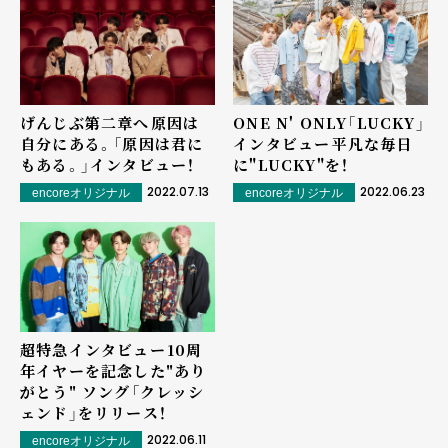
げんじぶ第二章へ――原因は
ONE N' ONLY「LUCKY」
自分にある。「原因は君に
インタビュー――平凡な毎日
もある。」インタビュー！
に"LUCKY"を！
2022.07.13
2022.06.23
encoreオリジナル
encoreオリジナル
超特急インタビュー――10周
年イヤーを記念した"あり
がとう" ソング「クレッシ
ェンド」をリリース！
2022.06.11
encoreオリジナル