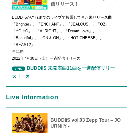
信リリース！
BUDDiiSがこれまでのライブで披露してきた未リリース曲
「
Brighter
」、「
ENCHANT
」、「
JEALOUS
」、「
OZ
」、
「
YO HO
」、「
ALRIGHT
」、「
Dream Love
」、
「
Beautiful
」、「
ON & ON
」、「
HOT CHEESE
」、
「
BEAST2
」
全
11
曲
2022年
7
月
30
日（土）一斉配信リリース
BUDDiiS 未発表曲11曲を一斉配信リリー
ス！
Live Information
BUDDiiS vol.03 Zepp Tour – JO
URNiiY -