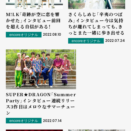
M!LK「奇跡が空に恋を響
さくらしめじ「辛夷のつぼ
かせた」インタビュー――前回
み」インタビュー――今は気持
を超える自信がある！
ちが離れてしまっても、き
っとまた一緒に歩き出せる
2022.08.10
encoreオリジナル
2022.07.24
encoreオリジナル
SUPER★DRAGON「Summer
Party」インタビュー――連続リリー
ス3作目はメロウなサマーチュー
ン
2022.07.14
encoreオリジナル