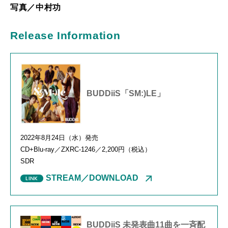
写真／中村功
Release Information
BUDDiiS「SM:)LE」
2022年
8
月
24
日（水）発売
CD+Blu-ray／
ZXRC-1246
／
2,200
円（税込）
SDR
STREAM／DOWNLOAD
BUDDiiS 未発表曲11曲を一斉配