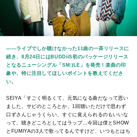
――ライブでしか聴けなかった11曲の一斉リリースに
続き、8月24日にはBUDDiiS初のパッケージリリース
となるニューシングル「SM:)LE」を発売！楽曲の印
象や、特に注目してほしいポイントを教えてくださ
い。
SEIYA「すごく明るくて、元気になる曲だなって思い
ました。サビのところとか、
1
回聴いただけで思わず
口ずさんじゃうくらい、すぐに覚えられるのもいいな
って。聴きどころとしてはラップ…今回は僕と
SHOW
と
FUMIYA
の
3
人で歌ってるんですけど、いつもとはち