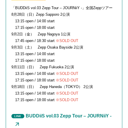
「
BUDDiiS vol.03 Zepp Tour
–
JOURNiiY -
」全国
Zepp
ツアー
8月
28
日（日）
Zepp Sapporo 2
公演
13:15 open / 14:00 start
17:15 open / 18:00 start
9月
2
日（金）
Zepp Nagoya 1
公演
17:45 open / 18:30 start
※
SOLD OUT
9月
3
日（土）
Zepp Osaka Bayside 2
公演
13:15 open / 14:00 start
17:15 open / 18:00 start
9月
11
日（日）
Zepp Fukuoka 2
公演
13:15 open / 14:00 start
※
SOLD OUT
17:15 open / 18:00 start
※
SOLD OUT
9月
18
日（日）
Zepp Haneda（TOKYO） 2
公演
13:15 open / 14:00 start
※
SOLD OUT
17:15 open / 18:00 start
※
SOLD OUT
BUDDiiS vol.03 Zepp Tour – JOURNiiY -