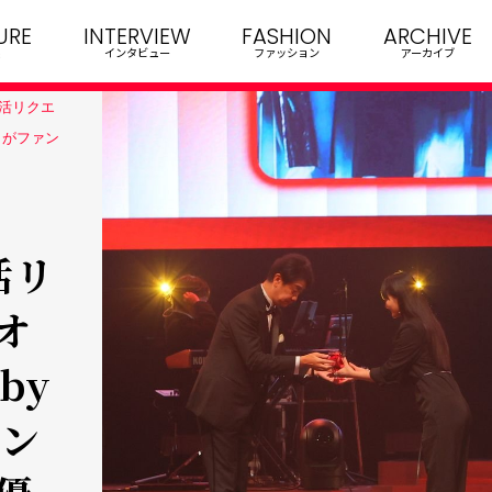
URE
INTERVIEW
FASHION
ARCHIVE
インタビュー
ファッション
アーカイブ
活リクエ
6」がファン
活リ
オ
by
ァン