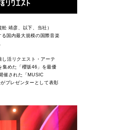
舩 靖彦、以下、当社）
する国内最大規模の国際音楽
。
推し活リクエスト・アーテ
を集めた「櫻坂
46
」を最優
開催された「
MUSIC
舩がプレゼンターとして表彰