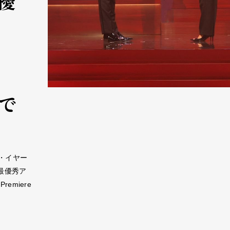
優
」で
・イヤー
で最優秀ア
remiere