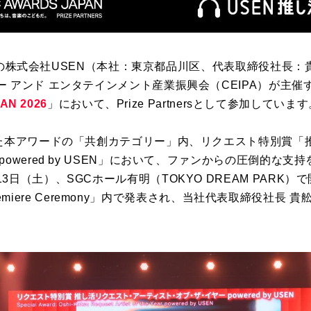
の株式会社
USEN
（本社：東京都品川区、代表取締役社長：貴
ー アンド エンタテインメント産業振興会（
CEIPA
）が主催
AN 2026
」において、
Prize Partners
として参加しています
た本アワードの「共創カテゴリー」内、リクエスト特別賞「
powered by USEN
」において、ファンからの圧倒的な支持
13
日（土）、
SGC
ホール有明（
TOKYO DREAM PARK
）で
miere Ceremony
」内で発表され、当社代表取締役社長 貴