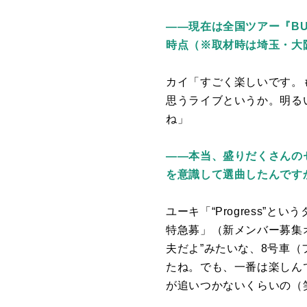
――現在は全国ツアー『BULLET
時点（※取材時は埼玉・大
カイ「すごく楽しいです。
思うライブというか。明る
ね」
――本当、盛りだくさんの
を意識して選曲したんです
ユーキ「“
Progress
”とい
特急募」（新メンバー募集
夫だよ”みたいな、
8
号車（
たね。でも、一番は楽しん
が追いつかないくらいの（