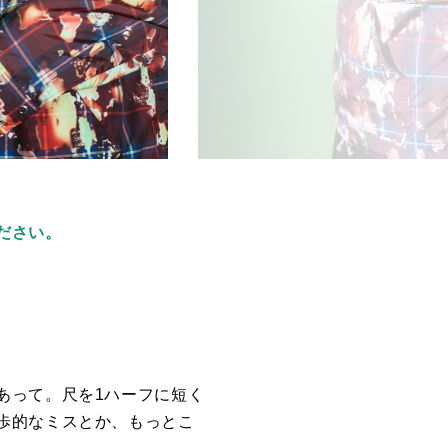
ださい。
あって。尺を
1
ハーフに短く
歩的なミスとか、もっとこ