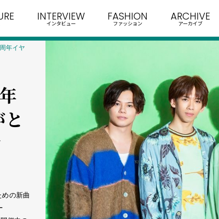
URE
INTERVIEW
FASHION
ARCHIVE
インタビュー
ファッション
アーカイブ
0周年イヤ
周年
がと
ン
ための新曲
ー