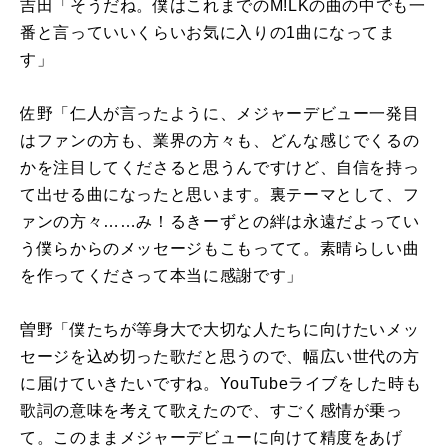
吉田「そうだね。僕はこれまでのM!LKの曲の中でも一
番と言っていいくらいお気に入りの1曲になってま
す」
佐野「仁人が言ったように、メジャーデビュー一発目
はファンの方も、業界の方々も、どんな感じでくるの
かを注目してくださると思うんですけど、自信を持っ
て出せる曲になったと思います。裏テーマとして、フ
ァンの方々……み！るきーずとの絆は永遠だよってい
う僕らからのメッセージもこもってて。素晴らしい曲
を作ってくださって本当に感謝です」
曽野「僕たちが等身大で大切な人たちに向けたいメッ
セージを込め切った歌だと思うので、幅広い世代の方
に届けていきたいですね。YouTubeライブをした時も
歌詞の意味を考えて歌えたので、すごく感情が乗っ
て。このままメジャーデビューに向けて精度をあげ