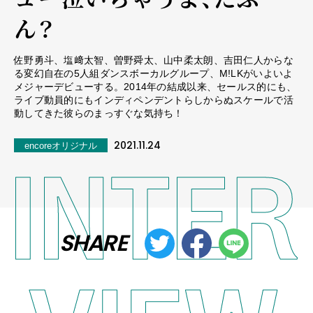
ん？
佐野勇斗、塩﨑太智、曽野舜太、山中柔太朗、吉田仁人からな
る変幻自在の5人組ダンスボーカルグループ、M!LKがいよいよ
メジャーデビューする。2014年の結成以来、セールス的にも、
ライブ動員的にもインディペンデントらしからぬスケールで活
動してきた彼らのまっすぐな気持ち！
2021.11.24
encoreオリジナル
SHARE