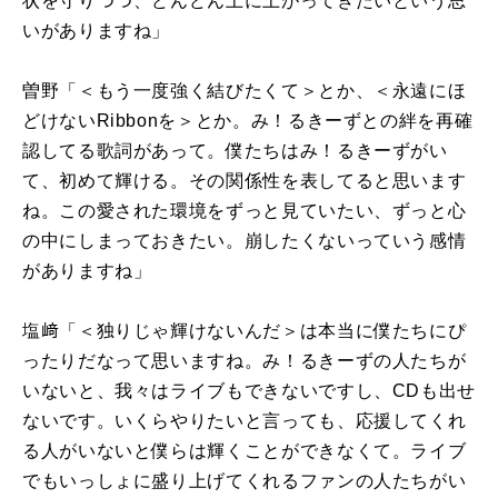
状を守りつつ、どんどん上に上がってきたいという思
いがありますね」
曽野「＜もう一度強く結びたくて＞とか、＜永遠にほ
どけないRibbonを＞とか。み！るきーずとの絆を再確
認してる歌詞があって。僕たちはみ！るきーずがい
て、初めて輝ける。その関係性を表してると思います
ね。この愛された環境をずっと見ていたい、ずっと心
の中にしまっておきたい。崩したくないっていう感情
がありますね」
塩﨑「＜独りじゃ輝けないんだ＞は本当に僕たちにぴ
ったりだなって思いますね。み！るきーずの人たちが
いないと、我々はライブもできないですし、CDも出せ
ないです。いくらやりたいと言っても、応援してくれ
る人がいないと僕らは輝くことができなくて。ライブ
でもいっしょに盛り上げてくれるファンの人たちがい