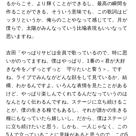
るからこそ、より輝くことができるし、最高の瞬間を
作ることができる。そういう意味でも、この歌詞はピ
ッタリというか、俺らのことやなって感じてて。月が
僕らで、太陽がみんなっていう比喩表現もいいなって
思いますね」
吉田「やっぱりサビは全員で歌っているので、特に思
いがのってますね。僕はやっぱり、1番の＜君が大好
きな今を／ずっとずっと 守りたいと誓う＞。です
ね。ライブでみんながどんな顔をして見ているか、結
構、わかるんですよ。いろんな表情を見たことがある
けど、やっぱり楽しんでくれてるんだなっていうのは
なんとなく伝わるんですね。ステージに立ち続けるこ
とが、僕の生きる糧でもあるし、それが誰かの生きる
糧にもなっていたら嬉しいし。だから、僕はステージ
に立ち続けたいと思う。しかも、一人じゃなく、この
5人で立っていることに意味があると思うので、この5