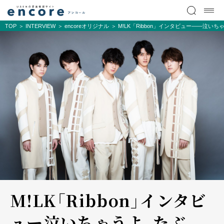
TOP
INTERVIEW
encoreオリジナル
M!LK「Ribbon」インタビュー――泣い
M!LK「Ribbon」インタビ
ュー――泣いちゃうよ、たぶ