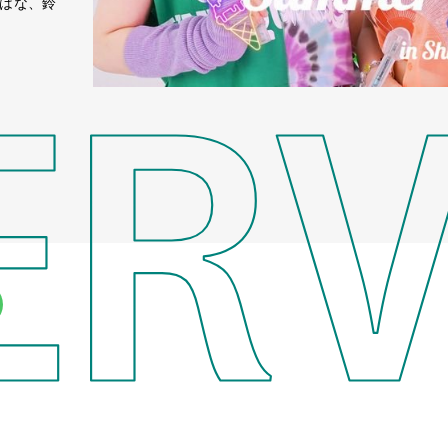
島はな、鈴