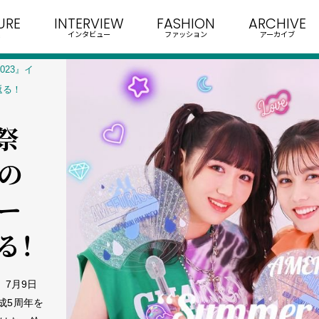
URE
INTERVIEW
FASHION
ARCHIVE
インタビュー
ファッション
アーカイブ
2023』イ
返る！
雨祭
員の
ー
る！
。7月9日
成5周年を