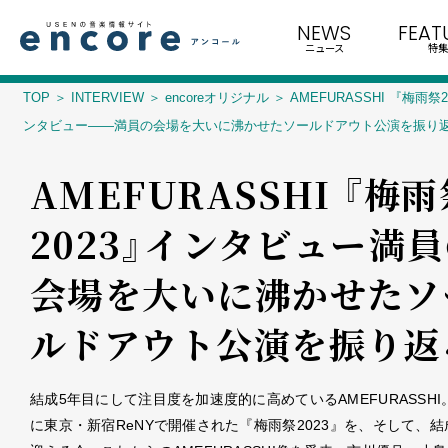
NEWS
FEAT
ニュース
特集
TOP
INTERVIEW
encoreオリジナル
AMEFURASSHI 『梅雨祭
ンタビュー――満員の会場を大いに沸かせたソールドアウト公演を振り
AMEFURASSHI 『梅
2023』インタビュー――満
会場を大いに沸かせたソ
ルドアウト公演を振り返
結成5年目にして注目度を加速度的に高めているAMEFURASSHI
に東京・新宿ReNYで開催された『梅雨祭2023』を、そして、結