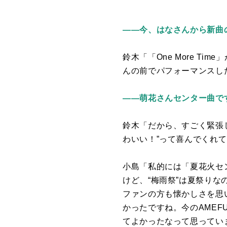
――今、はなさんから新曲
鈴木「「
One More Time
」
んの前でパフォーマンスし
――萌花さんセンター曲で
鈴木「だから、すごく緊張
わいい！”って喜んでくれ
小島「私的には「夏花火セ
けど、“梅雨祭”は夏祭り
ファンの方も懐かしさを思
かったですね。今の
AMEF
てよかったなって思ってい