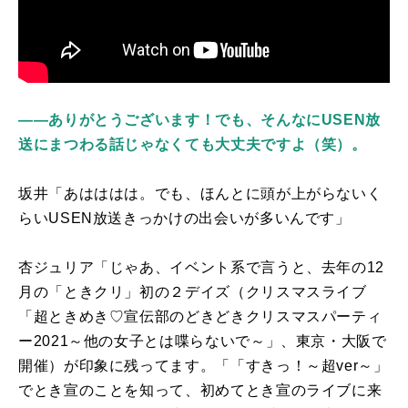
――ありがとうございます！でも、そんなにUSEN放
送にまつわる話じゃなくても大丈夫ですよ（笑）。
坂井「あはははは。でも、ほんとに頭が上がらないく
らい
USEN
放送きっかけの出会いが多いんです」
杏ジュリア「じゃあ、イベント系で言うと、去年の
12
月の「ときクリ」初の２デイズ（クリスマスライブ
「超ときめき
♡
宣伝部のどきどきクリスマスパーティ
ー
2021
～他の女子とは喋らないで～」、東京・大阪で
開催）が印象に残ってます。「「すきっ！～超
ver
～」
でとき宣のことを知って、初めてとき宣のライブに来