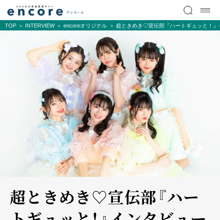
TOP
INTERVIEW
encoreオリジナル
超ときめき♡宣伝部『ハートギュッと！』
超ときめき♡宣伝部『ハー
トギュッと！』インタビュー――