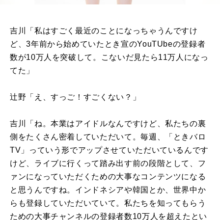
吉川「私はすごく最近のことになっちゃうんですけ
ど、
3
年前から始めていたとき宣の
YouTUbe
の登録者
数が
10
万人を突破して。こないだ見たら
11
万人になっ
てた」
辻野「え、すっご！すごくない？」
吉川「ね。本業はアイドルなんですけど、私たちの裏
側をたくさん密着していただいて。毎週、「ときバロ
TV
」っていう形でアップさせていただいているんです
けど、ライブに行くって踏み出す前の段階として、フ
ァンになっていただくための大事なコンテンツになる
と思うんですね。インドネシアや韓国とか、世界中か
らも登録していただいていて。私たちを知ってもらう
ための大事チャンネルの登録者数
10
万人を超えたとい