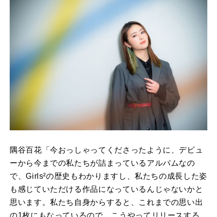
隅谷百花「今おっしゃってくださったように、デビュ
ーから今までの私たちが詰まっているアルバムなの
で、
Girls
²の歴史もわかりますし、私たちの成長した姿
も感じていただける作品になっているんじゃないかと
思います。私たち自身からすると、これまでの思い出
の
1
枚にもなっているので、こうやってリリースする