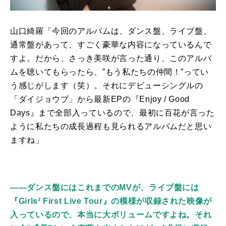
山口綺羅「今回のアルバムは、ダンス盤、ライブ盤、
通常盤があって、すごく豪華な内容になっているんで
すよ。だから、さっき美咲が言った通り、このアルバ
ムを聴いてもらったら、”もう私たちの仲間！”ってい
う感じがします（笑）。それにデビューシングルの
「ダイジョウブ」から最新
EP
の『
Enjoy / Good
Days
』まで全部入っているので、最初に百花が言った
ように私たちの成長過程も見られるアルバムだと思い
ますね」
――ダンス盤にはこれまでのMVが、ライブ盤には
『Girls² First Live Tour』の模様が収録された映像が
入っているので、本当に大ボリュームですよね。それ