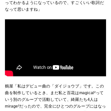
ってわかるようになっているので、すごくいい歌詞だ
なって思いますね」
鶴屋「私はデビュー曲の「ダイジョウブ」です。この
曲を制作しているとき、まだ私と百花は
magical
²って
いう別のグループで活動していて、綺羅たち
4
人は
mirage
²だったので、完全にひとつのグループにはなっ