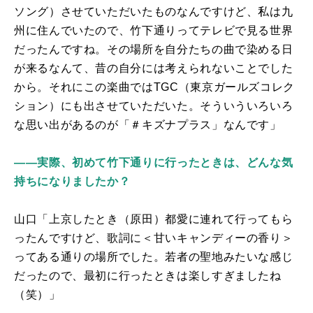
ソング）させていただいたものなんですけど、私は九
州に住んでいたので、竹下通りってテレビで見る世界
だったんですね。その場所を自分たちの曲で染める日
が来るなんて、昔の自分には考えられないことでした
から。それにこの楽曲では
TGC
（東京ガールズコレク
ション）にも出させていただいた。そういういろいろ
な思い出があるのが「＃キズナプラス」なんです」
――実際、初めて竹下通りに行ったときは、どんな気
持ちになりましたか？
山口「上京したとき（原田）都愛に連れて行ってもら
ったんですけど、歌詞に＜甘いキャンディーの香り＞
ってある通りの場所でした。若者の聖地みたいな感じ
だったので、最初に行ったときは楽しすぎましたね
（笑）」