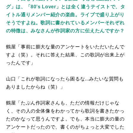
グ」は、「80’s Lover」とは全く違うテイストで、タ
イトル通りメンバー紹介の楽曲。ライブで盛り上がり
そうですよね。歌詞に書かれているメンバーそれぞれ
の特徴は、みなさんが作詞家の方に伝えたんですか？
鶴屋「事前に膨大な量のアンケートをいただいたんで
すよ（笑）。それに答えた結果、この歌詞が出来上が
ったんです」
山口「これが歌詞になったら困るな
...
みたいな質問も
ありましたからね（笑）」
鶴屋「たぶん作詞家さんも、ただの情報だけじゃな
く、その人の全体像をわかってから歌詞を書きたかっ
たのかなって思うんですよ。でも、本当に膨大の量の
アンケートだったので、書くのがちょっと大変でした