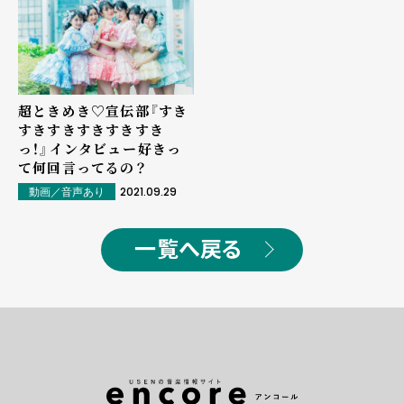
超ときめき♡宣伝部『すき
すきすきすきすきすき
っ！』インタビュー――好きっ
て何回言ってるの？
2021.09.29
動画／音声あり
一覧へ戻る