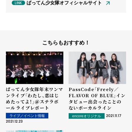
ばってん少女隊オフィシャルサイト
こちらもおすすめ！
ばってん少女隊年末ワンマ
PassCode「Freely／
ンライブ「わたし、恋はじ
FLAVOR OF BLUE」イン
めたってよ！」＠ステラボ
タビュー――出会ったことの
ール――ライブレポート
ないボーカルライン
2021.11.17
ライブ／イベント情報
encoreオリジナル
2021.12.23