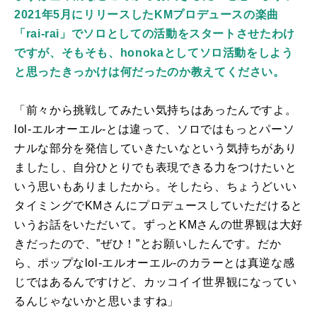
2021年5月にリリースしたKMプロデュースの楽曲
「rai-rai」でソロとしての活動をスタートさせたわけ
ですが、そもそも、honokaとしてソロ活動をしよう
と思ったきっかけは何だったのか教えてください。
「前々から挑戦してみたい気持ちはあったんですよ。
lol-
エルオーエル
-
とは違って、ソロではもっとパーソ
ナルな部分を発信していきたいなという気持ちがあり
ましたし、自分ひとりでも表現できる力をつけたいと
いう思いもありましたから。そしたら、ちょうどいい
タイミングで
KM
さんにプロデュースしていただけると
いうお話をいただいて。ずっと
KM
さんの世界観は大好
きだったので、”ぜひ！”とお願いしたんです。だか
ら、ポップな
lol-
エルオーエル
-
のカラーとは真逆な感
じではあるんですけど、カッコイイ世界観になってい
るんじゃないかと思いますね」