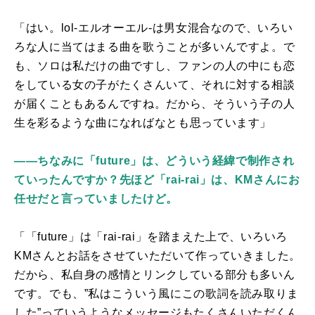
「はい。
lol-
エルオーエル
-
は男女混合なので、いろい
ろな人に当てはまる曲を歌うことが多いんですよ。で
も、ソロは私だけの曲ですし、ファンの人の中にも恋
をしている女の子がたくさんいて、それに対する相談
が届くこともあるんですね。だから、そういう子の人
生を彩るような曲になればなとも思っています」
――ちなみに「future」は、どういう経緯で制作され
ていったんですか？先ほど「rai-rai」は、KMさんにお
任せだと言っていましたけど。
「「
future
」は「
rai-rai
」を踏まえた上で、いろいろ
KM
さんとお話をさせていただいて作っていきました。
だから、私自身の感情とリンクしている部分も多いん
です。でも、”私はこういう風にこの歌詞を読み取りま
した”っていうようなメッセージもたくさんいただくん