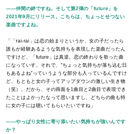
――仲間の絆ですね。そして第2弾の「future」を
2021年9月にリリース。こちらは、ちょっとせつない
楽曲ですよね。
「「
rai-rai
」は恋の始まりというか、女の子だったら
誰もが経験あるような気持ちを表現した楽曲だったん
ですけど、「
future
」は真逆。恋の終わりを歌った曲
になっていす。それで、”ちょっと気持ちが落ち込む日
もあるよね”っていうような部分も入っているんですけ
ど、もともと女の子ってアップダウンの激しい生き物
（笑）。だから、その両面を
1
曲目と
2
曲目で表現でき
たことはよかったなって思いますし、どちらの曲も特
に女の子には聴いてもらいたいですね」
――やっぱり女性に寄り添いたい気持ちが強いんです
か？