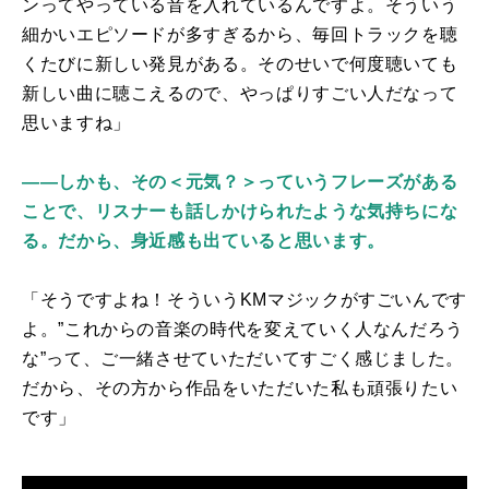
ンってやっている音を入れているんですよ。そういう
細かいエピソードが多すぎるから、毎回トラックを聴
くたびに新しい発見がある。そのせいで何度聴いても
新しい曲に聴こえるので、やっぱりすごい人だなって
思いますね」
――しかも、その＜元気？＞っていうフレーズがある
ことで、リスナーも話しかけられたような気持ちにな
る。だから、身近感も出ていると思います。
「そうですよね！そういう
KM
マジックがすごいんです
よ。”これからの音楽の時代を変えていく人なんだろう
な”って、ご一緒させていただいてすごく感じました。
だから、その方から作品をいただいた私も頑張りたい
です」