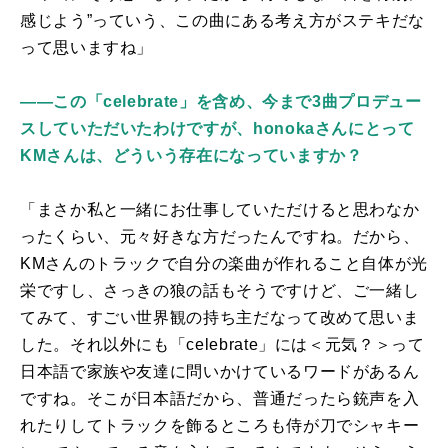
感じよう”っていう、この曲にある考え方がステキだな
って思いますね」
――この「celebrate」を含め、今まで3曲プロデュー
スしていただいたわけですが、honokaさんにとって
KMさんは、どういう存在になっていますか？
「まさか私と一緒にお仕事していただけると思わなか
ったくらい、元々好きな方だったんですね。だから、
KM
さんのトラックで自分の楽曲が作れること自体が光
栄ですし、さっきの狼の話もそうですけど、ご一緒し
てみて、すごい世界観の持ち主だなって改めて思いま
した。それ以外にも「
celebrate
」には＜元気？＞って
日本語で家族や友達に問いかけているワードがあるん
ですね。そこが日本語だから、普通だったら銃声を入
れたりしてトラックを飾るところも侍が刀でシャキー