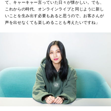
て、キャーキャー言っていた日々が懐かしい。でも、
これからの時代、オンラインライブと同じように新し
いことを生み出す必要もあると思うので、お客さんが
声を出せなくても楽しめることも考えたいですね」