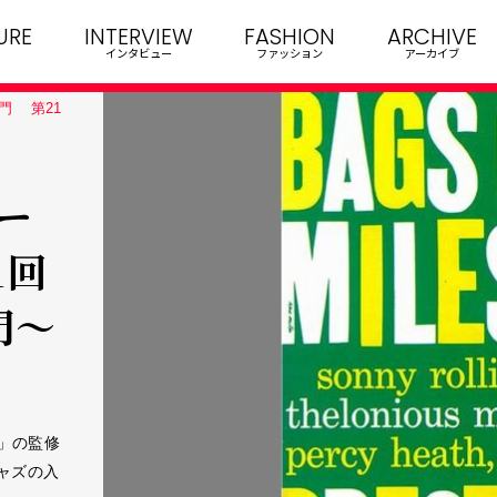
URE
INTERVIEW
FASHION
ARCHIVE
インタビュー
ファッション
アーカイブ
門 第21
ー
1回
門～
」の監修
ャズの入