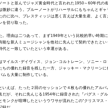
ノートと並んでジャズ黄金時代と言われた1950～60年代の
は微妙に違う。ブルーノートがリハーサルにもちゃんとギャ
たのに比べ、プレスティッジは悪く言えば大量生産、よく言
ンを切り取った。
た。理由は二つあって、まず1949年という比較的早い時期
有能な新人ミュージシャンを他社に先んじて契約できたとい
時代と一致していたという幸運がある。
はマイルス･デイヴィス、ジョン･コルトレーン、ソニー・ロ
たちの優れた録音を残した一方、ジャッキー・マクリーンに
バムも大量に制作している。
といえば、たった２回のセッションで４枚もの優れたアルバ
有名だが、それに先んじる1954年に録音された『バグス・グ
とモンクが喧嘩したというウワサが流れたこの“クリスマス・
記録だ。