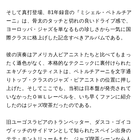
そして真打登場、81年録音の『ミシェル・ペトルチア
ーニ』は、骨太のタッチと切れの良いドライブ感で、
ヨーロッパ・ジャズを単なるもの珍しさから一気に国
際クラスに格上げした記念すべきアルバムである。
彼の演奏はアメリカ人ピアニストたちと比べてもまっ
たく遜色がなく、本格的なテクニックに裏付けられた
エキゾチックなティストは、ペトルチアーニを文字通
りトップ・クラスのジャズ・ピアニストの位置に押し
上げた。そしてここでも、当初は日本盤が発売されて
いなかったＯＷＬレーベルを、いち早くファンに紹介
したのはジャズ喫茶だったのである。
旧ユーゴスラビアのトランペッター、ダスコ・ゴイコ
ヴィッチのサイドマンとして知られたスペイン出身の
テテ・モントリューもまた、ジャズ喫茶シーンから人