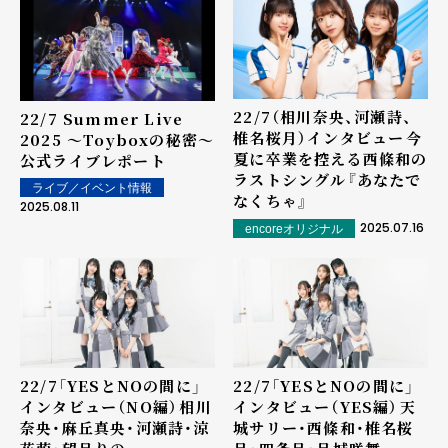
22/7（相川奈央、河瀬詩、
22/7 Summer Live
椎名桜月）インタビュー――今
2025 ～Toyboxの秘密～
夏に卒業を控える西條和の
公式ライブレポート
ラストシングル『あなたで
ライブ／イベント情報
なくちゃ』
2025.08.11
2025.07.16
encoreオリジナル
22/7「YESとNOの間に」
22/7「YESとNOの間に」
インタビュー（NO編）――相川
インタビュー（YES編）――天
奈央・麻丘真央・河瀬詩・涼
城サリー・西條和・椎名桜