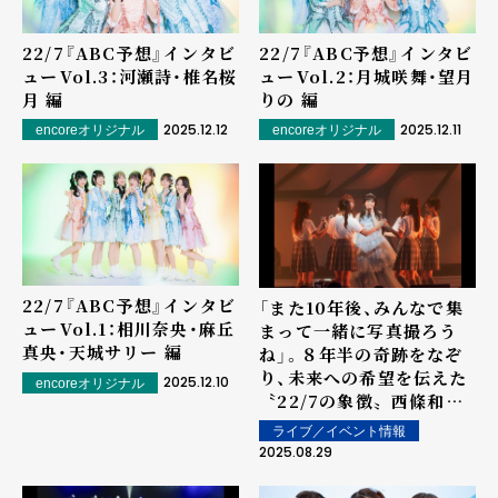
22/7『ABC予想』インタビ
22/7『ABC予想』インタビ
ュー――Vol.3：河瀬詩・椎名桜
ュー――Vol.2：月城咲舞・望月
月 編
りの 編
2025.12.12
2025.12.11
encoreオリジナル
encoreオリジナル
22/7『ABC予想』インタビ
「また10年後、みんなで集
ュー――Vol.1：相川奈央・麻丘
まって一緒に写真撮ろう
真央・天城サリー 編
ね」。８年半の奇跡をなぞ
り、未来への希望を伝えた
2025.12.10
encoreオリジナル
〝22/7の象徴〟西條和ラ
ストステージ
ライブ／イベント情報
2025.08.29