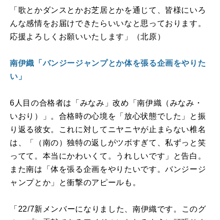
「歌とかダンスとかお芝居とかを通じて、皆様にいろ
んな感情をお届けできたらいいなと思っております。
応援よろしくお願いいたします」（北原）
南伊織「バンジージャンプとか体を張る企画をやりた
い」
6
人目の合格者は「みなみ」改め「南伊織（みなみ・
いおり）」。合格時の心境を「放心状態でした」と振
り返る彼女。これに対してニヤニヤが止まらない椎名
は、「（南の）独特の返しがツボすぎて、私ずっと笑
ってて。本当にかわいくて。うれしいです」と告白。
また南は「体を張る企画をやりたいです。バンジージ
ャンプとか」と衝撃のアピールも。
「
22/7
新メンバーになりました、南伊織です。このグ