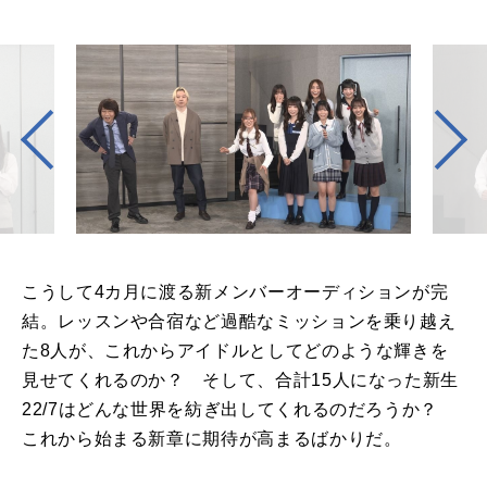
こうして
4
カ月に渡る新メンバーオーディションが完
結。レッスンや合宿など過酷なミッションを乗り越え
た
8
人が、これからアイドルとしてどのような輝きを
見せてくれるのか？ そして、合計
15
人になった新生
22/7
はどんな世界を紡ぎ出してくれるのだろうか？
これから始まる新章に期待が高まるばかりだ。