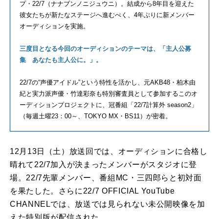
プ・22/7（ナナブンノニジュウニ）。結成から8年目を迎えた
彼女たちが新たなステージへ進むべく、4年ぶりに新メンバー
オーディションを実施。
三度目となる今回のオーディションのテーマは、「主人公募
集 あなたも主人公に。」。
22/7
の
“
声優アイドル
”
という特性を活かし、元
AKB48
・柏木由
紀と実力派声優・竹達彩奈も特別審査員として参加するこのオ
ーディションプロジェクトに、冠番組「
22/7
計算外
season2
」
（毎週土曜
23
：
00
～、
TOKYO MX
・
BS11
）が密着。
12
月
13
日（土）放送回では、オーディションに合格し
晴れて
22/7
加入が決まったメンバーがスタジオに登
場。
22/7
先輩メンバー、番組
MC
・三四郎らと初対面
を果たした。さらに
22/7 OFFICIAL YouTube
CHANNEL
では、放送では見られない未公開映像を加
えた特別版が配信された。