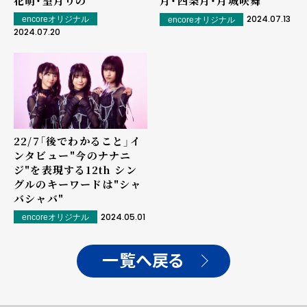
花萌・望月りの
月・四条月・月城咲舞
2024.07.13
encoreオリジナル
encoreオリジナル
2024.07.20
22/7「後でわかること」イ
ンタビュー――"今のナナニ
ジ"を表現する12th シン
グルのキーワードは"シャ
バシャバ"
2024.05.01
encoreオリジナル
一覧へ戻る