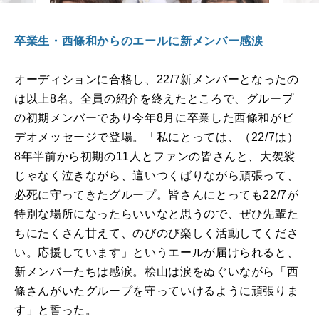
卒業生・西條和からのエールに新メンバー感涙
オーディションに合格し、
22/7
新メンバーとなったの
は以上
8
名。全員の紹介を終えたところで、グループ
の初期メンバーであり今年
8
月に卒業した西條和がビ
デオメッセージで登場。「私にとっては、（
22/7
は）
8
年半前から初期の
11
人とファンの皆さんと、大袈裟
じゃなく泣きながら、這いつくばりながら頑張って、
必死に守ってきたグループ。皆さんにとっても
22/7
が
特別な場所になったらいいなと思うので、ぜひ先輩た
ちにたくさん甘えて、のびのび楽しく活動してくださ
い。応援しています」というエールが届けられると、
新メンバーたちは感涙。桧山は涙をぬぐいながら「西
條さんがいたグループを守っていけるように頑張りま
す」と誓った。