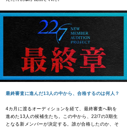
最終審査に進んだ13人の中から、合格するのは何人？
4
カ月に渡るオーディションを経て、最終審査へ駒を
進めた
13
人の候補生たち。この中から、
22/7
の
3
期生
となる新メンバーが決定する。誰が合格したのか、そ