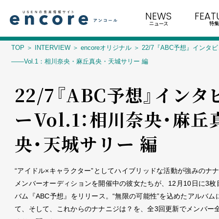
NEWS
FEAT
ニュース
特集
TOP
INTERVIEW
encoreオリジナル
22/7『ABC予想』インタ
――Vol.1：相川奈央・麻丘真央・天城サリー 編
22/7『ABC予想』インタ
ー――Vol.1：相川奈央・麻丘
央・天城サリー 編
“アイドル×キャラクター”としてハイブリッドな活動が強みのナ
メンバーオーディションを開催中の彼女たちが、12月10日に3枚
バム『ABC予想』をリリース。“無限の可能性”を込めたアルバム
て、そして、これからのナナニジは？を、全3回更新でメンバー