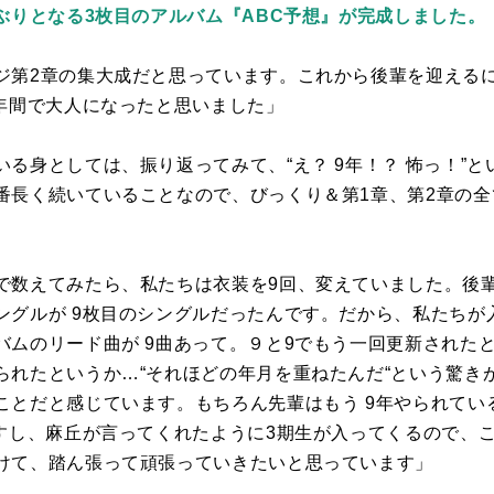
ぶりとなる3枚目のアルバム『ABC予想』が完成しました。
ジ第
2
章の集大成だと思っています。これから後輩を迎える
年間で大人になったと思いました」
いる身としては、振り返ってみて、“え？
9
年！？ 怖っ！”
番長く続いていることなので、びっくり＆第
1
章、第
2
章の全
で数えてみたら、私たちは衣装を
9
回、変えていました。後
ングルが
9
枚目のシングルだったんです。だから、私たちが
バムのリード曲が
9
曲あって。９と
9
でもう一回更新された
られたというか…“それほどの年月を重ねたんだ“という驚き
ことだと感じています。もちろん先輩はもう
9
年やられてい
すし、麻丘が言ってくれたように
3
期生が入ってくるので、
けて、踏ん張って頑張っていきたいと思っています」