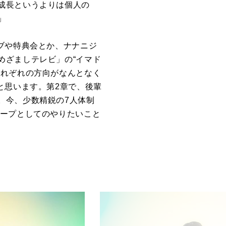
成長というよりは個人の
」
ブや特典会とか、ナナニジ
めざましテレビ」の“イマド
それぞれの方向がなんとなく
と思います。第
2
章で、後輩
。今、少数精鋭の
7
人体制
ループとしてのやりたいこと