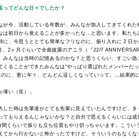
り返ってどんな日々でしたか？
なが今、活動している年数が、みんなが加入してきてくれた
なは初日から覚えることが多かったな…と思います。私たち
時に、今思うととても簡単なフリなのに、振り入れに
2
日か
月、
2
ヶ月ぐらいで全曲披露のアニラ（『
22/7 ANNIVERSAR
、みんなは当時の記憶あるのかな？と思うくらい、すごい急
てくることができたみんなは“やっぱり選ばれたメンバーだっ
たのに、更に年々、どんどん逞しくなっていって。…結果的
ゃ薄い（笑）」
入した時は先輩達がとても先輩に見えていたんですけど、き
ってもらえるんじゃないかな？と自分で思えるくらいには成
時間くらいで振りも立ち位置もやり切っちゃいます。こうい
えてから行かないと怖かったですけど、そういうのもなくな