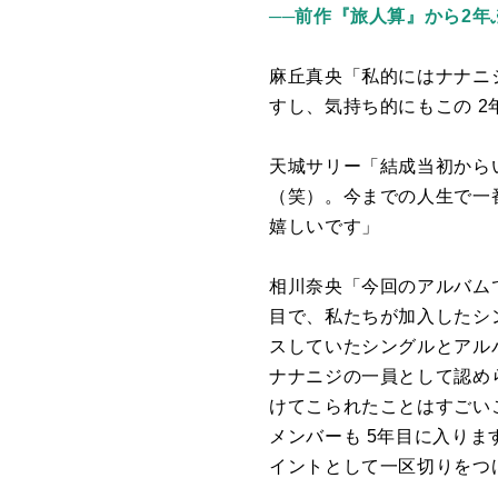
──前
作『旅人算』から2年
麻丘真央「私的にはナナニ
すし、気持ち的にもこの
2
天城サリー「結成当初から
（笑）。今までの人生で一
嬉しいです」
相川奈央「今回のアルバム
目で、私たちが加入したシ
スしていたシングルとアル
ナナニジの一員として認め
けてこられたことはすごい
メンバーも
5
年目に入りま
イントとして一区切りをつ