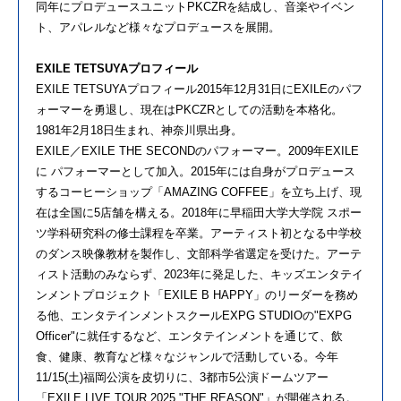
同年にプロデュースユニットPKCZRを結成し、音楽やイベン
ト、アパレルなど様々なプロデュースを展開。
EXILE TETSUYAプロフィール
EXILE TETSUYAプロフィール2015年12月31日にEXILEのパフ
ォーマーを勇退し、現在はPKCZRとしての活動を本格化。
1981年2月18日生まれ、神奈川県出身。
EXILE／EXILE THE SECONDのパフォーマー。2009年EXILE
に パフォーマーとして加入。2015年には自身がプロデュース
するコーヒーショップ「AMAZING COFFEE」を立ち上げ、現
在は全国に5店舗を構える。2018年に早稲田大学大学院 スポー
ツ学科研究科の修士課程を卒業。アーティスト初となる中学校
のダンス映像教材を製作し、文部科学省選定を受けた。アーテ
ィスト活動のみならず、2023年に発足した、キッズエンタテイ
ンメントプロジェクト「EXILE B HAPPY」のリーダーを務め
る他、エンタテインメントスクールEXPG STUDIOの"EXPG
Officer"に就任するなど、エンタテインメントを通じて、飲
食、健康、教育など様々なジャンルで活動している。今年
11/15(土)福岡公演を皮切りに、3都市5公演ドームツアー
「EXILE LIVE TOUR 2025 "THE REASON"」が開催される。