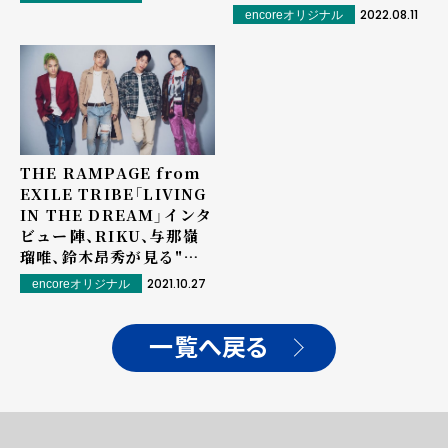
2022.08.11
encoreオリジナル
THE RAMPAGE from
EXILE TRIBE「LIVING
IN THE DREAM」インタ
ビュー――陣、RIKU、与那嶺
瑠唯、鈴木昂秀が見る"明
日の夢"
2021.10.27
encoreオリジナル
一覧へ戻る