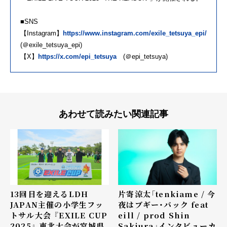
■SNS
【Instagram】
https://www.instagram.com/exile_tetsuya_epi/
(＠exile_tetsuya_epi)
【X】
https://x.com/epi_tetsuya
(＠epi_tetsuya)
あわせて読みたい関連記事
13回目を迎えるLDH
片寄涼太「tenkiame / 今
JAPAN主催の小学生フッ
夜はブギー・バック feat
トサル大会 『EXILE CUP
eill / prod Shin
2025』 東北大会が宮城県
Sakiura」インタビュー――カ