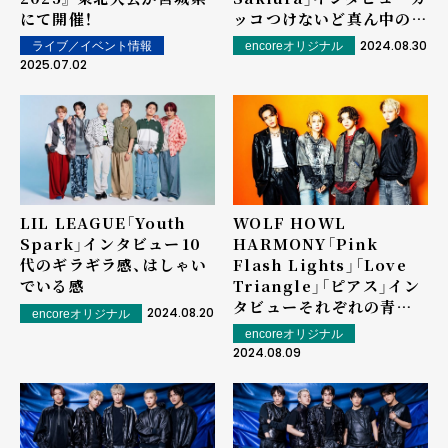
にて開催！
ッコつけないど真ん中のJ-
POP / いまの世代のブギ
2024.08.30
ライブ／イベント情報
encoreオリジナル
ー・バック
2025.07.02
LIL LEAGUE「Youth
WOLF HOWL
Spark」インタビュー――10
HARMONY「Pink
代のギラギラ感、はしゃい
Flash Lights」「Love
でいる感
Triangle」「ピアス」イン
タビュー――それぞれの青春
2024.08.20
encoreオリジナル
に重ね合わせて
encoreオリジナル
2024.08.09