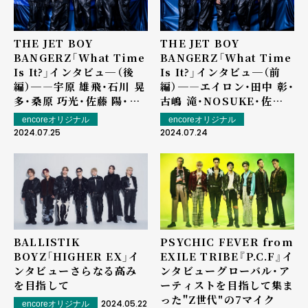
THE JET BOY
THE JET BOY
BANGERZ「What Time
BANGERZ「What Time
Is It?」インタビュ─（後
Is It?」インタビュ─（前
編）─―宇原 雄飛・石川 晃
編）─―エイロン・田中 彰・
多・桑原 巧光・佐藤 陽・中
古嶋 滝・NOSUKE・佐藤
村 碧
蒼虎
encoreオリジナル
encoreオリジナル
2024.07.25
2024.07.24
BALLISTIK
PSYCHIC FEVER from
BOYZ「HIGHER EX」イ
EXILE TRIBE『P.C.F』イ
ンタビュー――さらなる高み
ンタビュー――グローバル・ア
を目指して
ーティストを目指して集ま
った"Z世代"の7マイク
2024.05.22
encoreオリジナル