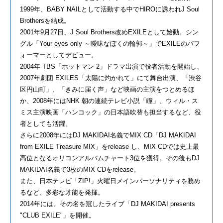
1999年、BABY NAILとして活動する中でHIROに誘われJ Soul
Brothersを結成。
2001年9月27日、J Soul Brothers改めEXILEとして始動。シン
グル「Your eyes only ～曖昧なぼくの輪郭～」でEXILEのパフ
ォーマーとしてデビュー。
2004年 TBS「ホットマン 2」ドラマ出演で役者活動を開始し、
2007年劇団 EXILES「太陽に灼かれて」にて舞台出演、「渋谷
区円山町」、「きみに届く声」など映画の主演をつとめるほ
か、2008年にはNHK 朝の連続テレビ小説「瞳」、ウィル・ス
ミス主演映画「ハンコック」の日本語吹替も担当するなど、役
者としても活躍。
さらに2008年にはDJ MAKIDAI名義でMIX CD「DJ MAKIDAI
from EXILE Treasure MIX」をrelease し、MIX CDでは史上最
高位となるオリコンアルバムチャート3位を獲得。その後もDJ
MAKIDAI名義で3枚のMIX CDをrelease。
また、日本テレビ「ZIP!」火曜日メインパーソナリティを務め
るなど、多彩な才能を発揮。
2014年には、その名を冠したライブ「DJ MAKIDAI presents
"CLUB EXILE"」を開催。