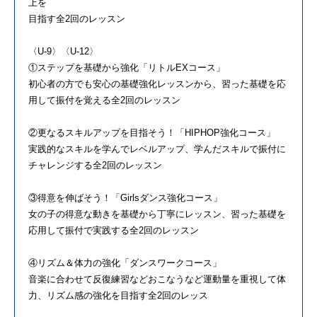
上を
目指す全2回のレッスン
〈U-9〉〈U-12〉
①ステップを基礎から強化「リトルEXコース」
初心者の方でも安心の基礎強化レッスンから、習った基礎を応
用して振付を覚える全2回のレッスン
②更なるスキルアップを目指そう！「HIPHOP強化コース」
実践的なスキルを学んでレベルアップ、学んだスキルで振付に
チャレンジする全2回のレッスン
③得意を伸ばそう！「Girlsダンス強化コース」
女の子の得意な動きを基礎から丁寧にレッスン、習った基礎を
応用して振付で実践する全2回のレッスン
④リズム＆体力の強化「ダンスワークコース」
音楽に合わせて反復練習などおこなうなど運動量を重視して体
力、リズム感の強化を目指す全2回のレッス