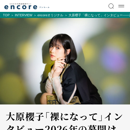
TOP
INTERVIEW
encoreオリジナル
大原櫻子「裸になって」インタビュー――2
大原櫻子「裸になって」イン
タビュー――2026年の幕開け