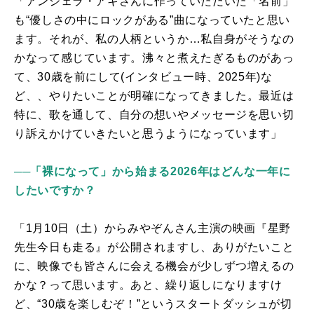
「アンジェラ・アキさんに作っていただいた「名前」
も“優しさの中にロックがある”曲になっていたと思い
ます。それが、私の人柄というか…私自身がそうなの
かなって感じています。沸々と煮えたぎるものがあっ
て、
30
歳を前にして(インタビュー時、
2025
年
)
な
ど、、やりたいことが明確になってきました。最近は
特に、歌を通して、自分の想いやメッセージを思い切
り訴えかけていきたいと思うようになっています」
──「裸になって」から始まる2026年はどんな一年に
したいですか？
「1月
10
日（土）からみやぞんさん主演の映画『星野
先生今日も走る』が公開されますし、ありがたいこと
に、映像でも皆さんに会える機会が少しずつ増えるの
かな？って思います。あと、繰り返しになりますけ
ど、“
30
歳を楽しむぞ！”というスタートダッシュが切