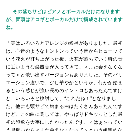
──その落ちサビはピアノとボーカルだけになります
が、冒頭はアコギとボーカルだけで構成されています
ね。
「実はいろいろとアレンジの候補がありました。最初
は、心音のようなトントンっていう音からヒューッて
いう花火が打ち上がった後、火花が落ちていく時の音
に近いような楽器音が入ってきて、＜また会えなくな
って＞と歌い出すバージョンもありました。そのバリ
エーション違いで、少し華やかというか、何かが始ま
るという感じが強い長めのイントロもあったんですけ
ど、いろいろと検討して、“これだね！”となりまし
た。他にも頭サビで始まる曲はたくさんあったんです
けど、この曲に関しては、やっぱりドキッっとした最
初の印象を大事にしたかったんです。＜はぁ＞ってい
う息遣いから＜また会えなくなって＞という絶望的な