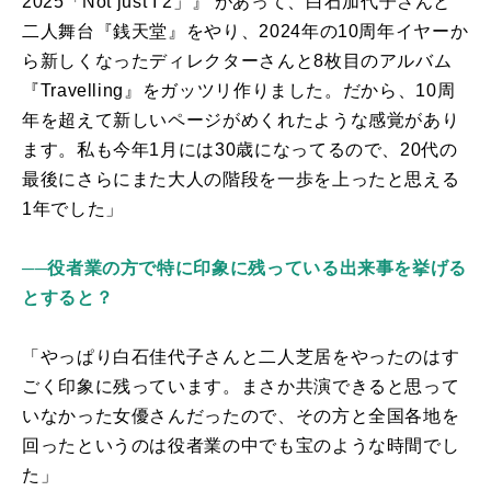
2025
「
Not just I 2
」』 があって、白石加代子さんと
二人舞台『銭天堂』をやり、
2024
年の
10
周年イヤーか
ら新しくなったディレクターさんと
8
枚目のアルバム
『
Travelling
』をガッツリ作りました。だから、
10
周
年を超えて新しいページがめくれたような感覚があり
ます。私も今年
1
月には
30
歳になってるので、
20
代の
最後にさらにまた大人の階段を一歩を上ったと思える
1
年でした」
──役者業の方で特に印象に残っている出来事を挙げる
とすると？
「やっぱり白石佳代子さんと二人芝居をやったのはす
ごく印象に残っています。まさか共演できると思って
いなかった女優さんだったので、その方と全国各地を
回ったというのは役者業の中でも宝のような時間でし
た」