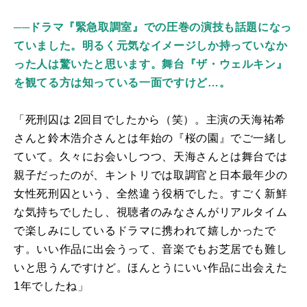
──ドラマ『緊急取調室』での圧巻の演技も話題になっ
ていました。明るく元気なイメージしか持っていなか
った人は驚いたと思います。舞台『ザ・ウェルキン』
を観てる方は知っている一面ですけど…。
「死刑囚は
2
回目でしたから（笑）。主演の天海祐希
さんと鈴木浩介さんとは年始の『桜の園』でご一緒し
ていて。久々にお会いしつつ、天海さんとは舞台では
親子だったのが、キントリでは取調官と日本最年少の
女性死刑囚という、全然違う役柄でした。すごく新鮮
な気持ちでしたし、視聴者のみなさんがリアルタイム
で楽しみにしているドラマに携われて嬉しかったで
す。いい作品に出会うって、音楽でもお芝居でも難し
いと思うんですけど。ほんとうにいい作品に出会えた
1
年でしたね」