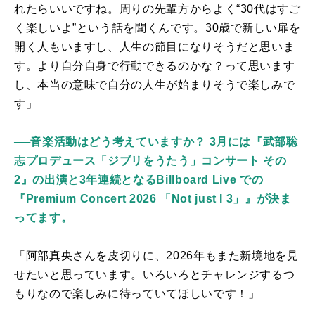
れたらいいですね。周りの先輩方からよく“
30
代はすご
く楽しいよ”という話を聞くんです。
30
歳で新しい扉を
開く人もいますし、人生の節目になりそうだと思いま
す。より自分自身で行動できるのかな？って思います
し、本当の意味で自分の人生が始まりそうで楽しみで
す」
──音楽活動はどう考えていますか？ 3月には『武部聡
志プロデュース「ジブリをうたう」コンサート その
2』の出演と3年連続となるBillboard Live での
『Premium Concert 2026 「Not just I 3」』が決ま
ってます。
「阿部真央さんを皮切りに、
2026
年もまた新境地を見
せたいと思っています。いろいろとチャレンジするつ
もりなので楽しみに待っていてほしいです！」