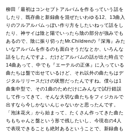
柳田「最初はコンセプトアルバムを作るっていう話を
したり、既存曲と新録曲を混ぜたいわゆる12、13曲入
りのフルアルバムっぽい作り方をしたいねって話をし
たり、神サイは陰と陽でいったら陰の部分が強みでも
あるので、陰に振り切ったMr.Childrenの『深海』みた
いなアルバムを作るのも面白そうだなとか、いろんな
話をしたんですよ。だけどアルバムの話が出た時点で
14曲あって、中でも『エーテルの正体』に入っている
曲たちは盤で出せているけど、それ以外の曲たちはデ
ジタルリリースだけの状態だったんですね。僕らは1
曲集中型で、その1曲のためだけにみんなで試行錯誤
して作ってきて、そんな大切な曲たちをフィジカルで
出すなら今しかないんじゃないかと思ったんです。
「泡沫花火」から始まって、たくさん作ってきた曲た
ちもちゃんと盤という形で残したいし、今現在の4人
で表現できることも絶対あるということで、新録曲も