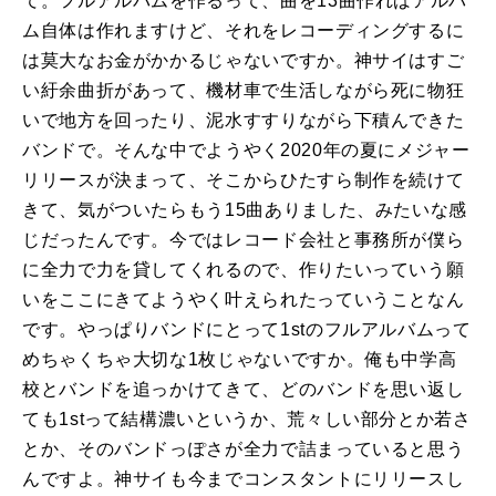
て。フルアルバムを作るって、曲を13曲作ればアルバ
ム自体は作れますけど、それをレコーディングするに
は莫大なお金がかかるじゃないですか。神サイはすご
い紆余曲折があって、機材車で生活しながら死に物狂
いで地方を回ったり、泥水すすりながら下積んできた
バンドで。そんな中でようやく2020年の夏にメジャー
リリースが決まって、そこからひたすら制作を続けて
きて、気がついたらもう15曲ありました、みたいな感
じだったんです。今ではレコード会社と事務所が僕ら
に全力で力を貸してくれるので、作りたいっていう願
いをここにきてようやく叶えられたっていうことなん
です。やっぱりバンドにとって1stのフルアルバムって
めちゃくちゃ大切な1枚じゃないですか。俺も中学高
校とバンドを追っかけてきて、どのバンドを思い返し
ても1stって結構濃いというか、荒々しい部分とか若さ
とか、そのバンドっぽさが全力で詰まっていると思う
んですよ。神サイも今までコンスタントにリリースし