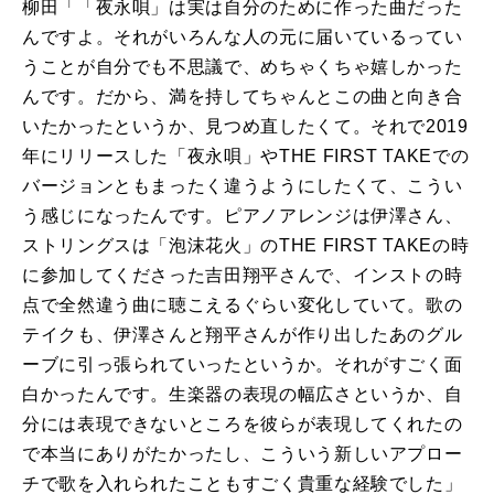
柳田「「夜永唄」は実は自分のために作った曲だった
んですよ。それがいろんな人の元に届いているってい
うことが自分でも不思議で、めちゃくちゃ嬉しかった
んです。だから、満を持してちゃんとこの曲と向き合
いたかったというか、見つめ直したくて。それで2019
年にリリースした「夜永唄」やTHE FIRST TAKEでの
バージョンともまったく違うようにしたくて、こうい
う感じになったんです。ピアノアレンジは伊澤さん、
ストリングスは「泡沫花火」のTHE FIRST TAKEの時
に参加してくださった吉田翔平さんで、インストの時
点で全然違う曲に聴こえるぐらい変化していて。歌の
テイクも、伊澤さんと翔平さんが作り出したあのグル
ーブに引っ張られていったというか。それがすごく面
白かったんです。生楽器の表現の幅広さというか、自
分には表現できないところを彼らが表現してくれたの
で本当にありがたかったし、こういう新しいアプロー
チで歌を入れられたこともすごく貴重な経験でした」