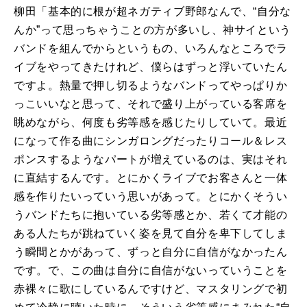
柳田「基本的に根が超ネガティブ野郎なんで、“自分な
んか”って思っちゃうことの方が多いし、神サイという
バンドを組んでからというもの、いろんなところでラ
イブをやってきたけれど、僕らはずっと浮いていたん
ですよ。熱量で押し切るようなバンドってやっぱりか
っこいいなと思って、それで盛り上がっている客席を
眺めながら、何度も劣等感を感じたりしていて。最近
になって作る曲にシンガロングだったりコール＆レス
ポンスするようなパートが増えているのは、実はそれ
に直結するんです。とにかくライブでお客さんと一体
感を作りたいっていう思いがあって。とにかくそうい
うバンドたちに抱いている劣等感とか、若くて才能の
ある人たちが跳ねていく姿を見て自分を卑下してしま
う瞬間とかがあって、ずっと自分に自信がなかったん
です。で、この曲は自分に自信がないっていうことを
赤裸々に歌にしているんですけど、マスタリングで初