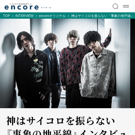
TOP
INTERVIEW
encoreオリジナル
神はサイコロを振らない『事象の地平線』
神はサイコロを振らない
『事象の地平線』インタビュ