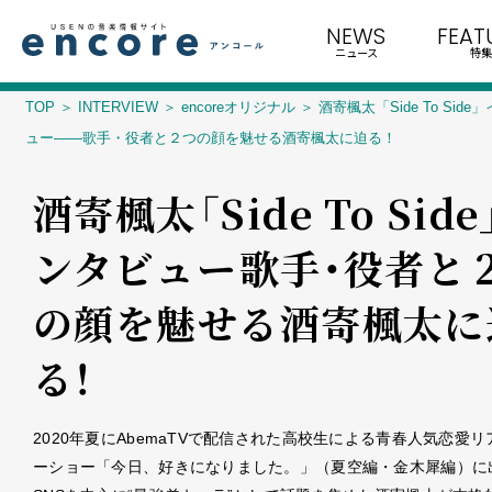
NEWS
FEAT
ニュース
特集
TOP
INTERVIEW
encoreオリジナル
酒寄楓太「Side To Side
ュー――歌手・役者と２つの顔を魅せる酒寄楓太に迫る！
酒寄楓太「Side To Side
ンタビュー――歌手・役者と
の顔を魅せる酒寄楓太に
る！
2020年夏にAbemaTVで配信された高校生による青春人気恋愛
ーショー「今日、好きになりました。」（夏空編・金木犀編）に