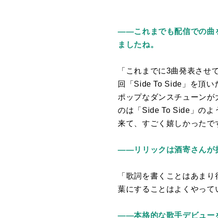
――これまでも配信での曲を
ましたね。
「これまでに
3
曲発表させ
回「
Side To Side
」を頂い
ポップなダンスチューンが
のは「
Side To Side
」のよ
来て、すごく嬉しかったで
――リリックは酒寄さんが
「歌詞を書くことはあまり
葉にすることはよくやって
――本格的な歌手デビュー