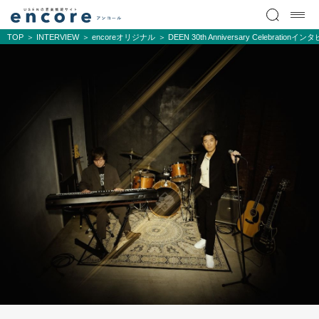
TOP
INTERVIEW
encoreオリジナル
DEEN 30th Anniversary Celebrationイ