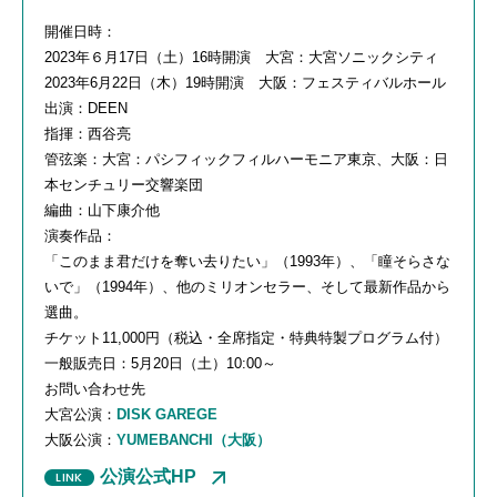
開催日時：
2023年６月
17
日（土）
16
時開演 大宮：大宮ソニックシティ
2023年
6
月
22
日（木）
19
時開演 大阪：フェスティバルホール
出演：
DEEN
指揮：西谷亮
管弦楽：大宮：パシフィックフィルハーモニア東京、大阪：日
本センチュリー交響楽団
編曲：山下康介他
演奏作品：
「このまま君だけを奪い去りたい」（
1993
年）、「瞳そらさな
いで」（
1994
年）、他のミリオンセラー、そして最新作品から
選曲。
チケット
11,000
円（税込・全席指定・特典特製プログラム付）
一般販売日：
5
月
20
日（土）
10:00
～
お問い合わせ先
大宮公演：
DISK GAREGE
大阪公演：
YUMEBANCHI
（大阪）
公演公式HP