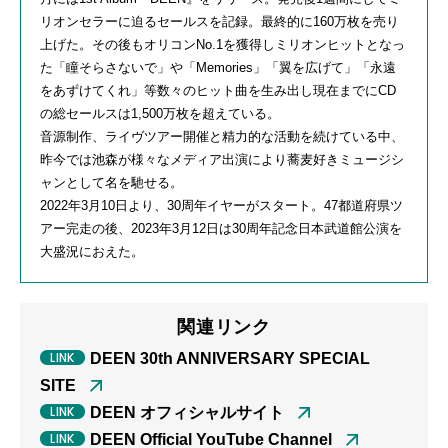
リオンセラーに迫るセールスを記録。最終的に
160
万枚を売り
上げた。その後もオリコン
No.1
を獲得しミリオンヒットとなっ
た「瞳そらさないで」や「
Memories
」「翼を広げて」「永遠
をあずけてくれ」等数々のヒット曲を生み出し現在までに
CD
の総セールスは
1,500
万枚を超えている。
音源制作、ライヴツアー開催と精力的な活動を続けている中、
昨今では池森が様々なメディア出演により蕎麦好きミュージシ
ャンとして名を馳せる。
2022年
3
月
10
日より、
30
周年イヤーがスタート。
47
都道府県ツ
アー完走の後、
2023
年
3
月
12
日は
30
周年記念日本武道館公演を
大盛況におえた。
関連リンク
DEEN 30th ANNIVERSARY SPECIAL
SITE
DEEN オフィシャルサイト
DEEN Official YouTube Channel