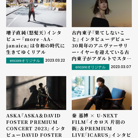
増子直純（怒髪天）インタ
古内東子『果てしないこ
ビュー――『more -AA-
と』インタビュー――デビュー
janaica』は令和の時代に
30周年のアニヴァーサリ
生きてゆくリアル
ー・イヤーを迎えている古
内東子がアダルトでスタイ
2023.03.22
encoreオリジナル
リッシュなアルバムをリリ
2023.03.07
encoreオリジナル
ース！
ASKA『ASKA＆DAVID
秦 基博 × U-NEXT
FOSTER PREMIUM
FILM「イカロス ⽚⽻の
CONCERT 2023』インタ
街」＆PREMIUM
ビュー――DAVID FOSTER
LIVE「ICARUS」インタビ