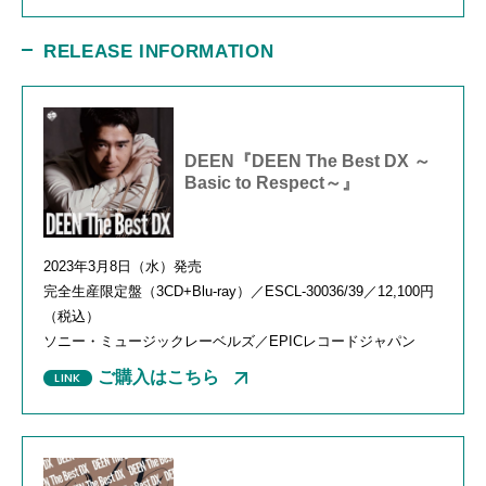
RELEASE INFORMATION
DEEN『DEEN The Best DX ～
Basic to Respect～』
2023年
3
月
8
日（水）発売
完全生産限定盤（
3CD+Blu-ray
）／
ESCL-30036/39
／
12,100
円
（税込）
ソニー・ミュージックレーベルズ／
EPIC
レコードジャパン
ご購入はこちら