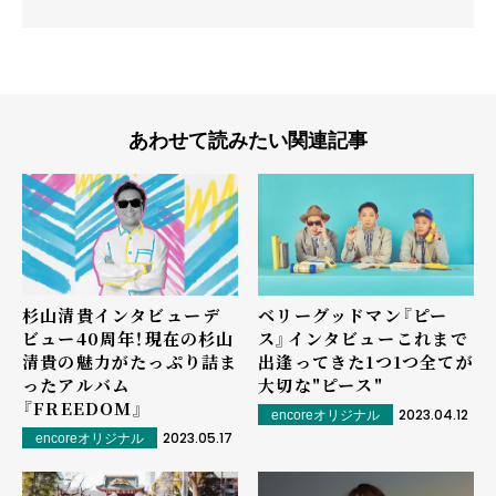
あわせて読みたい関連記事
杉山清貴インタビュー――デ
ベリーグッドマン『ピー
ビュー40周年！現在の杉山
ス』インタビュー――これまで
清貴の魅力がたっぷり詰ま
出逢ってきた1つ1つ全てが
ったアルバム
大切な"ピース"
『FREEDOM』
2023.04.12
encoreオリジナル
2023.05.17
encoreオリジナル