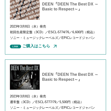
DEEN『DEEN The Best DX ～
Basic to Respect～』
2023年
3
月
8
日（水）発売
初回生産限定盤（
3CD
）／
ESCL-5774/76
／
6,600
円（税込）
ソニー・ミュージックレーベルズ／
EPIC
レコードジャパン
ご購入はこちら
DEEN『DEEN The Best DX ～
Basic to Respect～』
2023年
3
月
8
日（水）発売
通常盤（
3CD
）／
ESCL-5777/79
／
5,500
円（税込）
ソニー・ミュージックレーベルズ／
EPIC
レコードジャパン