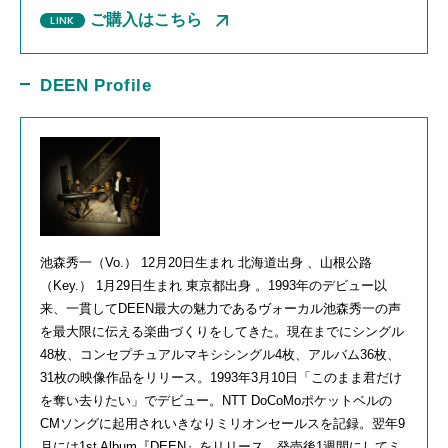
ご購入はこちら
DEEN Profile
池森秀一（
Vo.
）
12
月
20
日生まれ 北海道出身 、山根公路
（
Key.
）
1
月
29
日生まれ 東京都出身 。
1993
年のデビュー以
来、一貫して
DEEN
最大の魅力であるヴォーカル池森秀一の声
を最大限に伝える楽曲づくりをしてきた。現在までにシングル
48
枚、コンセプチュアルマキシシングル
4
枚、アルバム
36
枚、
31
枚の映像作品をリリース。
1993
年
3
月
10
日「このまま君だけ
を奪い去りたい」でデビュー。
NTT DoCoMo
ポケットベルの
CM
ソングに起用されいきなりミリオンセールスを記録。翌年
9
月には
1st Album
『
DEEN
』をリリース。発売後
1
週間にしてミ