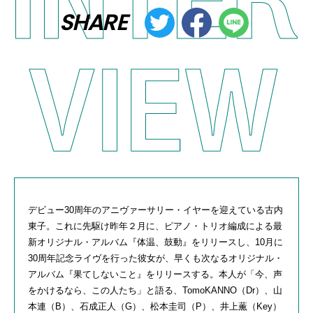
SHARE
デビュー
30
周年のアニヴァーサリー・イヤーを迎えている古内
東子。これに先駆け昨年２月に、ピアノ・トリオ編成による最
新オリジナル・アルバム『体温、鼓動』をリリースし、
10
月に
30
周年記念ライヴを行った彼女が、早くも次なるオリジナル・
アルバム『果てしないこと』をリリースする。本人が「今、声
をかけるなら、この人たち」と語る、
TomoKANNO
（
Dr
）、山
本連（
B
）、石成正人（
G
）、松本圭司（
P
）、井上薫（
Key
）