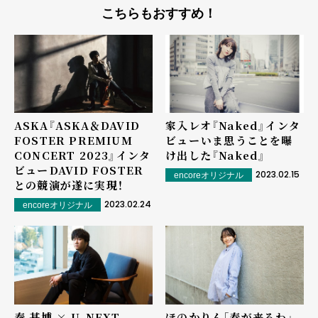
こちらもおすすめ！
ASKA『ASKA＆DAVID
家入レオ『Naked』インタ
FOSTER PREMIUM
ビュー――いま思うことを曝
CONCERT 2023』インタ
け出した『Naked』
ビュー――DAVID FOSTER
2023.02.15
encoreオリジナル
との競演が遂に実現！
2023.02.24
encoreオリジナル
秦 基博 × U-NEXT
ほのかりん「春が来るわ」