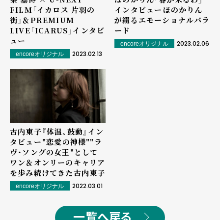
FILM「イカロス ⽚⽻の
インタビュー――ほのかりん
街」＆PREMIUM
が綴るエモーショナルバラ
LIVE「ICARUS」インタビ
ード
ュー
2023.02.06
encoreオリジナル
2023.02.13
encoreオリジナル
古内東子『体温、鼓動』イン
タビュー――"恋愛の神様""ラ
ヴ・ソングの女王"として
ワン＆オンリーのキャリア
を歩み続けてきた古内東子
2022.03.01
encoreオリジナル
一覧へ戻る