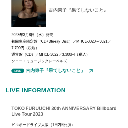
古内東子『果てしないこと』
2023年
3
月
8
日（水）発売
初回生産限定盤（
CD+Blu-ray Disc
）／
MHCL-3020
～
3021
／
7,700
円（税込）
通常盤（
CD
）／
MHCL-3022
／
3,300
円（税込）
ソニー・ミュージックレーベルズ
古内東子『果てしないこと』
LIVE INFORMATION
TOKO FURUUCHI 30th ANNIVERSARY Billboard
Live Tour 2023
ビルボードライブ大阪（1日2回公演）