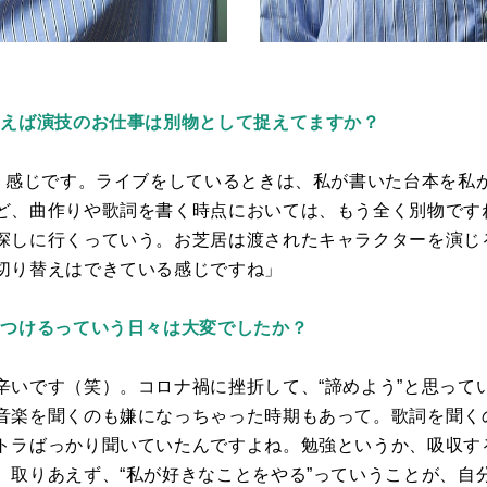
例えば演技のお仕事は別物として捉えてますか？
いう感じです。ライブをしているときは、私が書いた台本を私
ど、曲作りや歌詞を書く時点においては、もう全く別物です
探しに行くっていう。お芝居は渡されたキャラクターを演じる
切り替えはできている感じですね」
見つけるっていう日々は大変でしたか？
辛いです（笑）。コロナ禍に挫折して、“諦めよう”と思って
音楽を聞くのも嫌になっちゃった時期もあって。歌詞を聞く
トラばっかり聞いていたんですよね。勉強というか、吸収す
、取りあえず、“私が好きなことをやる”っていうことが、自