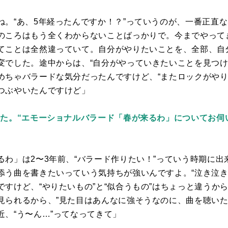
ね。“あ、
5
年経ったんですか！？”っていうのが、一番正直
のころはもう全くわからないことばっかりで。今までやって
てことは全然違っていて。自分がやりたいことを、全部、自
変でした。途中からは、“自分がやっていきたいことを見つけ
めちゃバラードな気分だったんですけど、“またロックがやり
つぶやいたんですけど」
した。“エモーショナルバラード「春が来るわ」についてお伺
るわ」は
2
〜
3
年前、“バラード作りたい！”っていう時期に
添う曲を書きたいっていう気持ちが強いんですよ。“泣き泣き
すけど、“やりたいもの”と“似合うもの”はちょっと違うか
見られるから、”見た目はあんなに強そうなのに、曲を聴いた
近、“う〜ん…”ってなってきて」