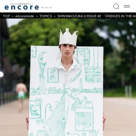
TOP
encoremode
TOPICS
SHINYAKOZUKA がISSUE #2 「FRIDGES IN T