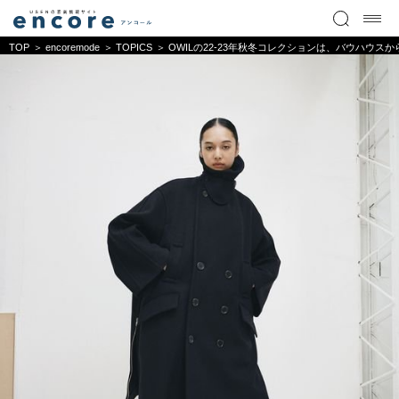
TOP
encoremode
TOPICS
OWILの22-23年秋冬コレクションは、バウハウス