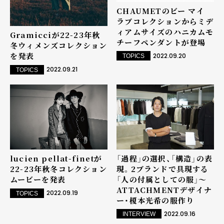
CHAUMETのビー マイ
ラブコレクションからミデ
ィアムサイズのハニカムモ
Gramicciが22-23年秋
チーフペンダントが登場
冬ウィメンズコレクション
を発表
2022.09.20
TOPICS
2022.09.21
TOPICS
「過程」の選択、「構造」の表
lucien pellat-finetが
現。2ブランドで具現する
22-23年秋冬コレクション
「人の付属としての服」～
ムービーを発表
ATTACHMENTデザイナ
2022.09.19
TOPICS
ー・榎本光希の服作り
2022.09.16
INTERVIEW