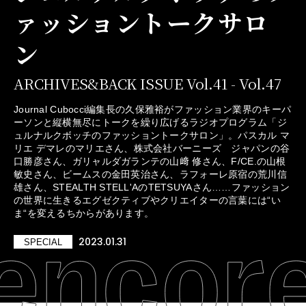
ァッショントークサロ
ン
ARCHIVES&BACK ISSUE Vol.41 - Vol.47
Journal Cubocci編集長の久保雅裕がファッション業界のキーパ
ーソンと縦横無尽にトークを繰り広げるラジオプログラム「ジ
ュルナルクボッチのファッショントークサロン」。パスカル マ
リエ デマレのマリエさん、株式会社バーニーズ ジャパンの谷
口勝彦さん、ガリャルダガランテの山﨑 修さん、F/CE.の山根
敏史さん、ビームスの金田英治さん、ラフォーレ原宿の荒川信
雄さん、STEALTH STELL'AのTETSUYAさん……ファッション
の世界に生きるエグゼクティブやクリエイターの言葉には“い
ま“を変えるちからがあります。
2023.01.31
SPECIAL