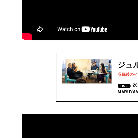
ジュ
収録後のイ
2
MARUYA