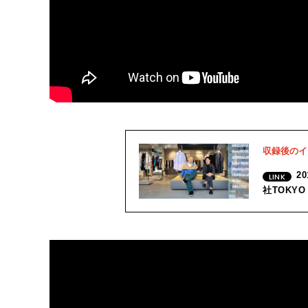
収録後のイ
2
社TOKYO