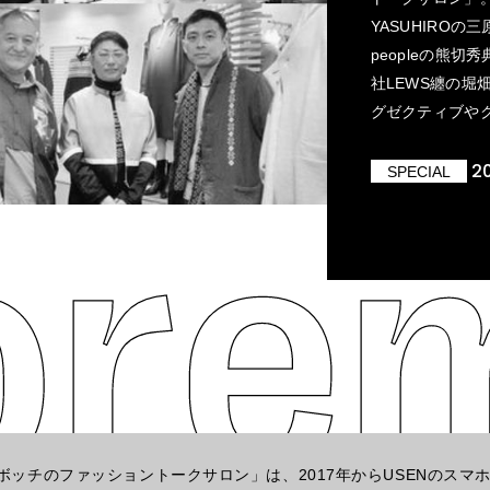
YASUHIROの三
peopleの熊切
社LEWS纏の
グゼクティブや
2
SPECIAL
ボッチのファッショントークサロン」は、2017年からUSENのスマ