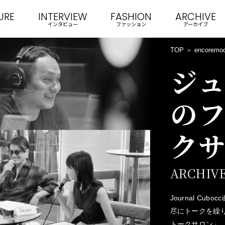
URE
INTERVIEW
FASHION
ARCHIVE
インタビュー
ファッション
アーカイブ
TOP
encoremo
ジ
の
ク
ARCHIVES
Journal C
尽にトークを繰
トークサロン」。KE