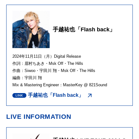
手越祐也「Flash back」
2024年
11
月
11
日（月）
Digital Release
作詞：眉村ちあき・
Msk Off
・
The Hills
作曲：
Siwoo
・宇田川 翔・
Msk Off
・
The Hills
編曲：宇田川 翔
Mix & Mastering Engineer：
MasterKey @ 821Sound
手越祐也「Flash back」
LIVE INFORMATION