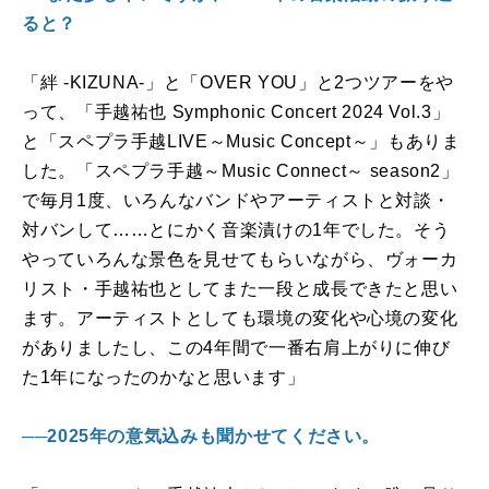
ると？
「絆
-KIZUNA-
」と「
OVER YOU
」と
2
つツアーをや
って、「手越祐也
Symphonic Concert 2024 Vol.3
」
と「スペプラ手越
LIVE
～
Music Concept
～」もありま
した。「スペプラ手越～
Music Connect
～
season2
」
で毎月
1
度、いろんなバンドやアーティストと対談・
対バンして……とにかく音楽漬けの
1
年でした。そう
やっていろんな景色を見せてもらいながら、ヴォーカ
リスト・手越祐也としてまた一段と成長できたと思い
ます。アーティストとしても環境の変化や心境の変化
がありましたし、この
4
年間で一番右肩上がりに伸び
た
1
年になったのかなと思います」
──2025年の意気込みも聞かせてください。