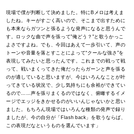
現場で僕が判断して決めました。特に
B
メロは考えま
したね。キーがすごく高いので、そこまで出すために
も本来ならガツンと張るような発声になると思うんで
す。ロックな曲で声を張って”俺どう？”と歌うかっこ
よさですよね。でも、今回はあえて一歩引いて、声の
トーンや音量を落とすことによって“クールな強さ”を
表現してみたいと思ったんです。これまでの戦って戦
って、戦いまくってきた俺だったらガーンと声を張る
のが適していると思いますが、今はいろんなことが叶
ってきている状況で、少し気持ちにも余裕ができてい
るので……声を張りまくるのではなく、俯瞰するイメ
ージでエッジをきかせるのがいいんじゃないかと思い
ました。もちろん現場ではいろんな種類の発声で録り
ましたが、今の自分が「
Flash back
」を歌うならば、
この表現だなというものを選んでいます」