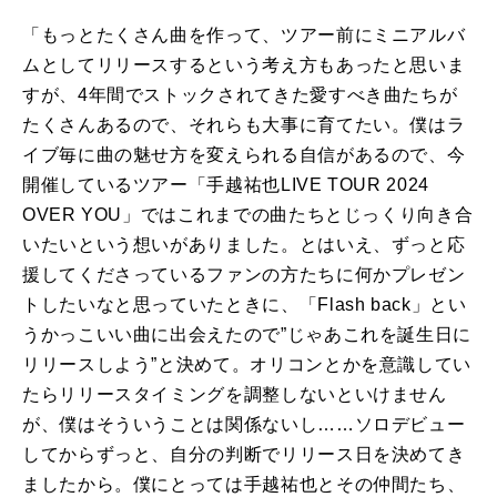
「もっとたくさん曲を作って、ツアー前にミニアルバ
ムとしてリリースするという考え方もあったと思いま
すが、
4
年間でストックされてきた愛すべき曲たちが
たくさんあるので、それらも大事に育てたい。僕はラ
イブ毎に曲の魅せ方を変えられる自信があるので、今
開催しているツアー「手越祐也
LIVE TOUR 2024
OVER YOU
」ではこれまでの曲たちとじっくり向き合
いたいという想いがありました。とはいえ、ずっと応
援してくださっているファンの方たちに何かプレゼン
トしたいなと思っていたときに、「
Flash back
」とい
うかっこいい曲に出会えたので”じゃあこれを誕生日に
リリースしよう”と決めて。オリコンとかを意識してい
たらリリースタイミングを調整しないといけません
が、僕はそういうことは関係ないし……ソロデビュー
してからずっと、自分の判断でリリース日を決めてき
ましたから。僕にとっては手越祐也とその仲間たち、