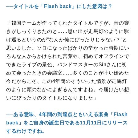
──タイトルを「Flash back」にした意図は？
「韓国チームが作ってくれたタイトルですが、音の響
きがしっくりきたのと……思い出が走馬灯のように駆
け巡るというのが”なんか俺にぴったりじゃない？”と
思いました。ソロになったばかりの辛かった時期にい
ろんな人からかけられた言葉や、初めてオフラインで
できたライブの景色、バンドマスターの
Sin
さんに初
めて会ったときの会議室……多くのことが叶い始めた
今だからこそ、この
4
年間のそういった情景が走馬灯
のように頭のなかによぎるんですよね。今届けたい想
いにぴったりのタイトルになりました」
──ある意味、4年間の到達点ともいえる楽曲「Flash
back」をご自身の誕生日である11月11日にリリース
するわけですね。