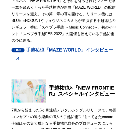
アルバム『NEW FRONTIER』とそれを引っさげたツアーで第
一章を締めくくった手越祐也が新曲「MAZE WORLD」の配信
リリースを迎え、その第二章の幕を開ける。リリース後には
BLUE ENCOUNTやキュウソネコカミらが出演する手越祐也の
レギュラー番組「スペプラ手越 ～Music Connect～」初のイベ
ント「スペプラ手越FES.2022」の開催も控えている手越祐也
の今に迫る。
手越祐也「MAZE WORLD」インタビュー
手越祐也×『NEW FRONTIE
R』スペシャルインタビュー
7月から始まった6ヶ月連続デジタルシングルリリースで、毎回
コンセプトの違う楽曲の”6人の手越祐也”に迫ってきたencore。
今回はその集大成となる手越祐也自身のプロデュースによる