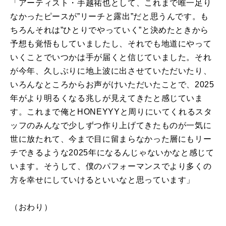
「アーティスト・手越祐也として、これまで唯一足り
なかったピースが”リーチと露出”だと思うんです。も
ちろんそれは”ひとりでやっていく”と決めたときから
予想も覚悟もしていましたし、それでも地道にやって
いくことでいつかは手が届くと信じていました。それ
が今年、久しぶりに地上波に出させていただいたり、
いろんなところからお声がけいただいたことで、
2025
年がより明るくなる兆しが見えてきたと感じていま
す。これまで俺と
HONEYYY
と周りにいてくれるスタ
ッフのみんなで少しずつ作り上げてきたものが一気に
世に放たれて、今まで目に留まらなかった層にもリー
チできるような
2025
年になるんじゃないかなと感じて
います。そうして、僕のパフォーマンスでより多くの
方を幸せにしていけるといいなと思っています」
（おわり）