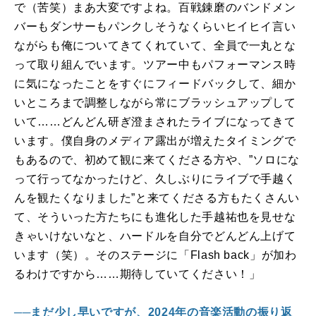
で（苦笑）まあ大変ですよね。百戦錬磨のバンドメン
バーもダンサーもパンクしそうなくらいヒイヒイ言い
ながらも俺についてきてくれていて、全員で一丸とな
って取り組んでいます。ツアー中もパフォーマンス時
に気になったことをすぐにフィードバックして、細か
いところまで調整しながら常にブラッシュアップして
いて……どんどん研ぎ澄まされたライブになってきて
います。僕自身のメディア露出が増えたタイミングで
もあるので、初めて観に来てくださる方や、”ソロにな
って行ってなかったけど、久しぶりにライブで手越く
んを観たくなりました”と来てくださる方もたくさんい
て、そういった方たちにも進化した手越祐也を見せな
きゃいけないなと、ハードルを自分でどんどん上げて
います（笑）。そのステージに「
Flash back
」が加わ
るわけですから……期待していてください！」
──まだ少し早いですが、2024年の音楽活動の振り返