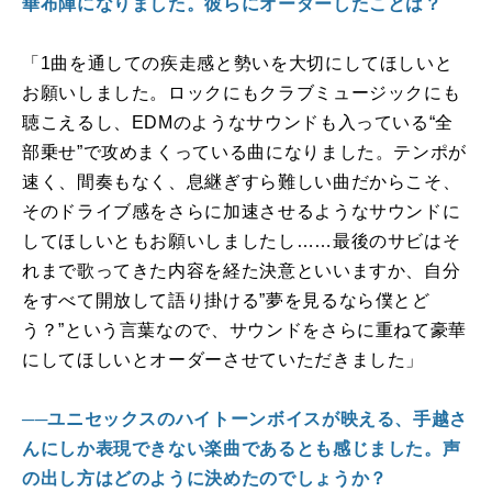
華布陣になりました。彼らにオーダーしたことは？
「1曲を通しての疾走感と勢いを大切にしてほしいと
お願いしました。ロックにもクラブミュージックにも
聴こえるし、
EDM
のようなサウンドも入っている“全
部乗せ”で攻めまくっている曲になりました。テンポが
速く、間奏もなく、息継ぎすら難しい曲だからこそ、
そのドライブ感をさらに加速させるようなサウンドに
してほしいともお願いしましたし……最後のサビはそ
れまで歌ってきた内容を経た決意といいますか、自分
をすべて開放して語り掛ける”夢を見るなら僕とど
う？”という言葉なので、サウンドをさらに重ねて豪華
にしてほしいとオーダーさせていただきました」
──ユニセックスのハイトーンボイスが映える、手越さ
んにしか表現できない楽曲であるとも感じました。声
の出し方はどのように決めたのでしょうか？