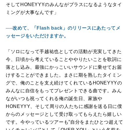
そして
HONEYYY
のみんながプラスになるようなタイ
ミングが大事なんです」
──改めて、「Flash back」のリリースにあたってメ
ッセージをいただけますか。
「ソロになって手越祐也としての活動が充実してきた
今、日頃から考えていることややりたいことを歌詞に
落とし込み、最強にかっこいいサウンドに乗せてお届
けすることができました。まさに期を熟したタイミン
グで、俺のことを支え続けてくれている
HONEYYY
の
みんなに自信をもってプレゼントできる曲です。みん
ながいつも祝ってくれる俺の誕生日、家族や
HONEYYY
、そして周りの人たちに感謝を送る日に僕
からのメッセージとして受け取ってもらえたら嬉しい
です。今やっているツアーも”自分をまたひとつ超えて
いくチャレンジ”として「
OVER YOU
」という名前を