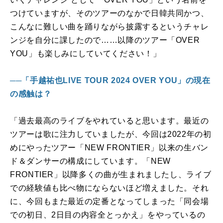
つけていますが、そのツアーのなかで日韓共同かつ、
こんなに難しい曲を踊りながら披露するというチャレ
ンジを自分に課したので……以降のツアー「
OVER
YOU
」も楽しみにしていてください！」
──「手越祐也LIVE TOUR 2024 OVER YOU」の現在
の感触は？
「過去最高のライブをやれていると思います。最近の
ツアーは歌に注力していましたが、今回は
2022
年の初
めにやったツアー「
NEW FRONTIER
」以来の生バン
ド＆ダンサーの構成にしています。「
NEW
FRONTIER
」以降多くの曲が生まれましたし、ライブ
での経験値も比べ物にならないほど増えました。それ
に、今回もまた最近の定番となってしまった「同会場
での初日、
2
日目の内容全とっかえ」をやっているの