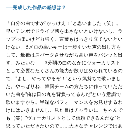
──完成した作品の感想は？
「自分の曲ですが”かっけえ！”と思いました（笑）。
早いテンポでドライブ感を出さないといけないし、ラ
ップっぽいけど力強く、言葉もはっきり立てないとい
けない。
B
メロの高いキーは一歩引いた声の出し方を
して、最後はスパークさせながら高い声をバシッと出
す、みたいな……
3
分弱の曲のなかにヴォーカリスト
として必要なたくさんの能力が散りばめられているの
で、”よし、やってやるぞ！”という気持ちで歌いまし
た。やっぱりね、韓国チームの方たちに作っていただ
いた曲を”俺は日の丸を背負ってるんだ”という意識で
歌いますから。半端なパフォーマンスをお見せするわ
けにはいきませんし、見た目はチャラいにーちゃんで
も（笑）”ヴォーカリストとして信頼できるんだな”と
思っていただきたいので……大きなチャレンジではあ